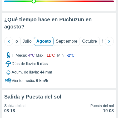
 seleccionar
o.
calización
precisa e
¿Qué tiempo hace en Puchuzun en
ión mediante
agosto
?
, publicidad
yo
Junio
Julio
Agosto
Septiembre
Octubre
Noviemb
dos,
 publicidad
,
T. Media:
4°C
Max.:
11°C
Min:
-2°C
ón de
Días de lluvia:
5
días
 desarrollo
s.
Acum. de lluvia:
44 mm
tros 1199
Viento medio:
6 km/h
ios
Salida y Puesta del sol
Salida del sol
Puesta del sol
08:18
19:08