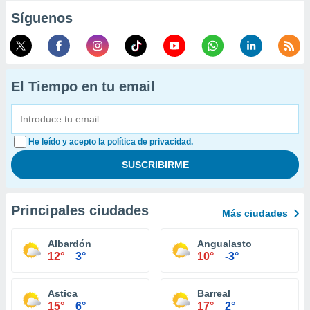
Síguenos
El Tiempo en tu email
He leído y acepto la política de privacidad.
Principales ciudades
Más ciudades
Albardón
Angualasto
12°
3°
10°
-3°
Astica
Barreal
15°
6°
17°
2°