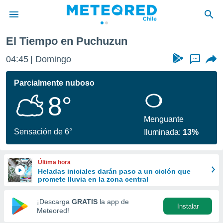
El Tiempo en Puchuzun
privacidad
04:45
Domingo
...
o de
eteored.cl)
borado por
Parcialmente nuboso
es para
8°
ue la
 que se
e calidad.
Menguante
eder a este
Sensación de 6°
Iluminada:
13%
ediante las
opciones:
Última hora
ookies y
Heladas iniciales darán paso a un ciclón que
e forma
promete lluvia en la zona central
d digital
¡Descarga
GRATIS
la app de
Instalar
ada, basada
Meteored!
mación