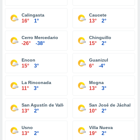
Calingasta
Caucete
16°
1°
13°
2°
Cerro Mercedario
Chinguillo
-26°
-38°
15°
2°
Encon
Guanizul
15°
3°
6°
-4°
La Rinconada
Mogna
11°
3°
13°
3°
San Agustín de Valle Fertíl
San José de Jáchal
13°
2°
10°
2°
Usno
Villa Nueva
13°
2°
19°
2°