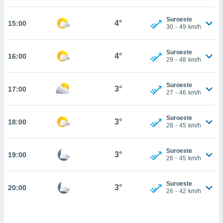
estra
ara seguir
Suroeste
e contenido
4°
15:00
30
-
49
km/h
stándares
ACEPTAR
sin coste.
Y
Suroeste
CONTINUAR
4°
16:00
 botón
29
-
48
km/h
continuar",
der a la
CONFIGURACIÓN
ndo la
Suroeste
3°
17:00
27
-
46
km/h
 de todas
, ya sean
de nuestros
Suroeste
3°
18:00
 nos
28
-
45
km/h
 y análisis
tamiento en
Suroeste
3°
19:00
26
-
45
km/h
b, así como
un perfil
para
Suroeste
3°
20:00
ublicidad y
26
-
42
km/h
do en
 mismo.