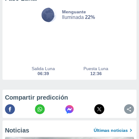
nto,
Menguante
Iluminada
22%
cios
kies,
ores únicos
as similares
nar,
rocesar
onales como
 este sitio
recciones IP
Salida Luna
Puesta Luna
ficadores de
06:39
12:36
 posible
s
 traten tus
nales en
Compartir predicción
 interés
go a lo que
nerte. Para
retirar su
ento u
Noticias
Últimas noticias
 de datos