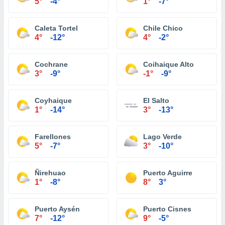
5°
-4°
1°
-7°
Caleta Tortel
Chile Chico
4°
-12°
4°
-2°
Cochrane
Coihaique Alto
3°
-9°
-1°
-9°
Coyhaique
El Salto
1°
-14°
3°
-13°
Farellones
Lago Verde
5°
-7°
3°
-10°
Ñirehuao
Puerto Aguirre
1°
-8°
8°
3°
Puerto Aysén
Puerto Cisnes
7°
-12°
9°
-5°