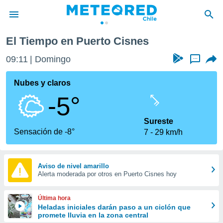
El Tiempo en Puerto Cisnes
privacidad
09:11
Domingo
...
o de
eteored.cl)
borado por
Nubes y claros
es para
-5°
ue la
 que se
e calidad.
Sureste
eder a este
Sensación de -8°
7
29 km/h
ediante las
opciones:
ookies y
Aviso de nivel amarillo
Alerta moderada por otros en Puerto Cisnes hoy
e forma
d digital
Última hora
ada, basada
Heladas iniciales darán paso a un ciclón que
promete lluvia en la zona central
mación