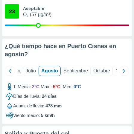
 seleccionar
o.
Aceptable
23
O₃ (57 µg/m³)
calización
precisa e
ión mediante
, publicidad
¿Qué tiempo hace en Puerto Cisnes en
dos,
agosto
?
 publicidad
,
ón de
yo
Junio
Julio
Agosto
Septiembre
Octubre
Noviemb
 desarrollo
s.
T. Media:
2°C
Max.:
5°C
Min:
0°C
tros 1199
ios
Días de lluvia:
24
días
Acum. de lluvia:
478 mm
Viento medio:
5 km/h
Salida y Puesta del sol