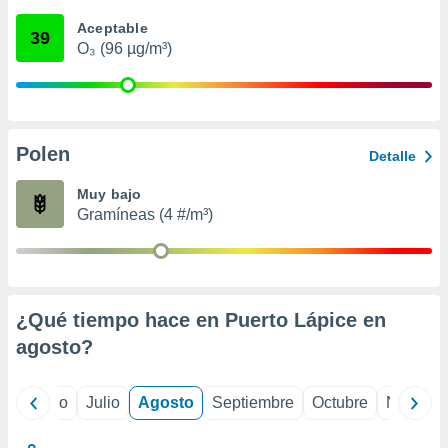
 seleccionar
o.
Aceptable
39
O₃ (96 µg/m³)
calización
precisa e
ión mediante
, publicidad
Polen
Detalle
dos,
 publicidad
Muy bajo
,
Gramíneas (4 #/m³)
ón de
 desarrollo
s.
tros 1199
ios
¿Qué tiempo hace en Puerto Lápice en
agosto
?
yo
Junio
Julio
Agosto
Septiembre
Octubre
Noviemb