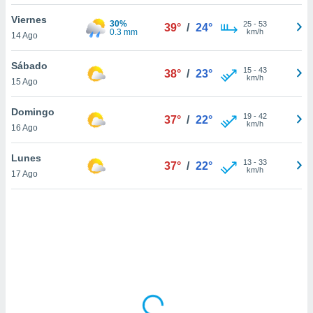
uedes
uestro sitio
Viernes
30%
25
-
53
39°
/
24°
ed.cl. En
0.3 mm
km/h
14 Ago
te
 de que
Sábado
talarán
15
-
43
38°
/
23°
km/h
15 Ago
e sean
para
a
Domingo
19
-
42
37°
/
22°
por el sitio
km/h
16 Ago
o se
cookies para
Lunes
13
-
33
37°
/
22°
km/h
17 Ago
nto ni para
licidad o
ado, aunque
sualizar
general no
ada. Puedes
 instalación
y acceder a
io web a
ste abono