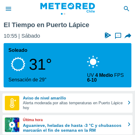
l
Puerto Lápice
El Tiempo en Puerto Lápice
privacidad
10:55
Sábado
...
o de
eteored.cl)
borado por
Soleado
es para
31°
ue la
 que se
e calidad.
UV
4 Medio
FPS
eder a este
Sensación de 29°
6-10
ediante las
opciones:
Aviso de nivel amarillo
ookies y
Alerta moderada por altas temperaturas en Puerto Lápice
e forma
hoy
d digital
Última hora
ada, basada
Aguanieve, heladas de hasta -3 °C y chubascos
marcarán el fin de semana en la RM
mación