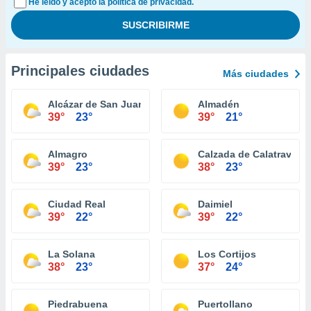
He leído y acepto la política de privacidad.
Principales ciudades
Más ciudades
Alcázar de San Juan
Almadén
39°
23°
39°
21°
Almagro
Calzada de Calatrava
39°
23°
38°
23°
Ciudad Real
Daimiel
39°
22°
39°
22°
La Solana
Los Cortijos
38°
23°
37°
24°
Piedrabuena
Puertollano