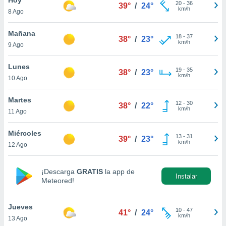
20
-
36
39°
/
24°
km/h
8 Ago
do en
 mismo.
sultar más
Mañana
18
-
37
38°
/
23°
 en nuestra
km/h
9 Ago
 Cookies
y
ualquier
Lunes
19
-
35
38°
/
23°
km/h
10 Ago
ento
 botón
ación de
Martes
12
-
30
38°
/
22°
kies
km/h
11 Ago
 disponible
e nuestra
Miércoles
13
-
31
.
39°
/
23°
km/h
12 Ago
IVAMENTE,
¡Descarga
GRATIS
la app de
Instalar
Meteored!
as
 a cookies
Jueves
 no aceptar
10
-
47
41°
/
24°
km/h
13 Ago
ón de