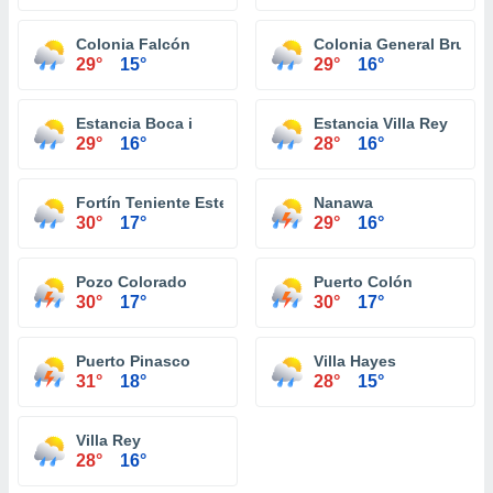
Colonia Falcón
Colonia General Brugu
29°
15°
29°
16°
Estancia Boca i
Estancia Villa Rey
29°
16°
28°
16°
Fortín Teniente Esteban Martínez
Nanawa
30°
17°
29°
16°
Pozo Colorado
Puerto Colón
30°
17°
30°
17°
Puerto Pinasco
Villa Hayes
31°
18°
28°
15°
Villa Rey
28°
16°