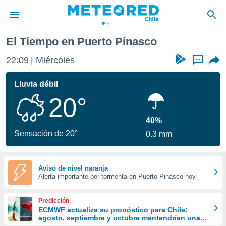
El Tiempo en Puerto Pinasco
privacidad
22:09
Miércoles
...
o de
eteored.cl)
borado por
Lluvia débil
es para
20°
ue la
 que se
e calidad.
40%
eder a este
Sensación de 20°
0.3 mm
ediante las
opciones:
ookies y
Aviso de nivel naranja
Alerta importante por tormenta en Puerto Pinasco hoy
e forma
d digital
Predicción
ada, basada
ECMWF actualiza su pronóstico para Chile:
agosto, septiembre y octubre mantendrían una
mación