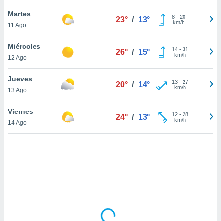
uedes
uestro sitio
Martes
8
-
20
23°
/
13°
ed.cl. En
km/h
11 Ago
te
 de que
Miércoles
talarán
14
-
31
26°
/
15°
km/h
12 Ago
e sean
para
a
Jueves
13
-
27
20°
/
14°
por el sitio
km/h
13 Ago
o se
cookies para
Viernes
12
-
28
24°
/
13°
km/h
14 Ago
nto ni para
licidad o
ado, aunque
sualizar
general no
ada. Puedes
 instalación
y acceder a
io web a
ste abono