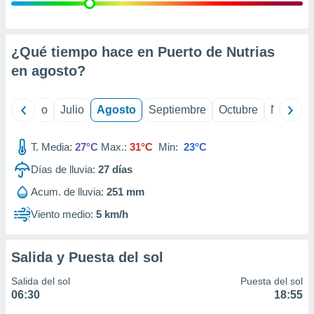
 seleccionar
o.
calización
precisa e
¿Qué tiempo hace en Puerto de Nutrias
ión mediante
en
agosto
?
, publicidad
yo
Junio
Julio
Agosto
Septiembre
Octubre
Noviemb
dos,
 publicidad
,
T. Media:
27°C
Max.:
31°C
Min:
23°C
ón de
Días de lluvia:
27
días
 desarrollo
s.
Acum. de lluvia:
251 mm
tros 1199
Viento medio:
5 km/h
ios
Salida y Puesta del sol
Salida del sol
Puesta del sol
06:30
18:55