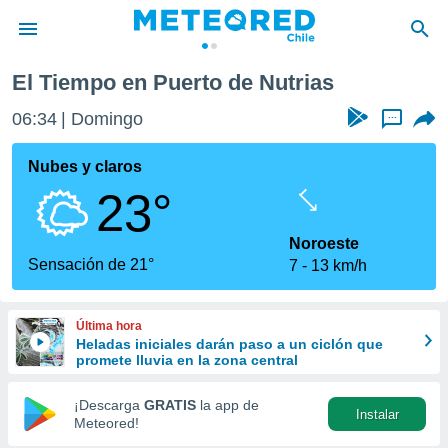
El Tiempo en Puerto de Nutrias
privacidad
06:34
Domingo
...
o de
eteored.cl)
borado por
Nubes y claros
es para
23°
ue la
 que se
e calidad.
Noroeste
eder a este
Sensación de 21°
7
13 km/h
ediante las
opciones:
Última hora
ookies y
Heladas iniciales darán paso a un ciclón que
e forma
promete lluvia en la zona central
d digital
¡Descarga
GRATIS
la app de
Instalar
ada, basada
Meteored!
mación