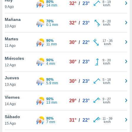
80%
8
-
19
32°
/
23°
14 mm
km/h
9 Ago
do en
 mismo.
sultar más
Mañana
70%
8
-
20
32°
/
23°
 en nuestra
0.1 mm
km/h
10 Ago
 Cookies
y
ualquier
Martes
90%
17
-
35
30°
/
22°
11 mm
km/h
11 Ago
ento
 botón
ación de
Miércoles
90%
9
-
20
30°
/
23°
kies
4 mm
km/h
12 Ago
 disponible
e nuestra
Jueves
90%
5
-
18
.
30°
/
23°
5.9 mm
km/h
13 Ago
IVAMENTE,
Viernes
90%
9
-
27
29°
/
23°
13 mm
km/h
14 Ago
as
 a cookies
Sábado
90%
11
-
39
31°
/
22°
7 mm
km/h
 no aceptar
15 Ago
ón de