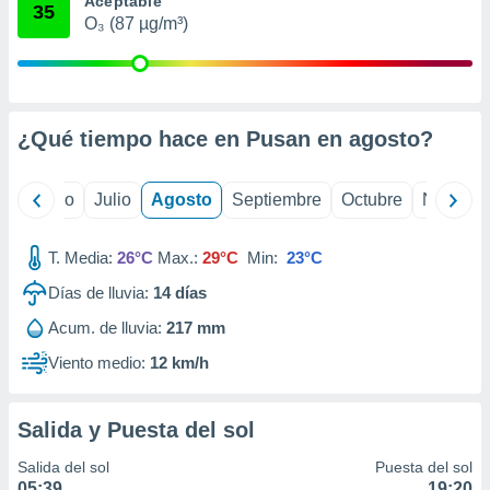
Aceptable
 seleccionar
35
o.
O₃ (87 µg/m³)
calización
precisa e
ión mediante
¿Qué tiempo hace en Pusan en
agosto
?
, publicidad
dos,
yo
Junio
Julio
Agosto
Septiembre
Octubre
Noviemb
 publicidad
,
ón de
T. Media:
26°C
Max.:
29°C
Min:
23°C
 desarrollo
s.
Días de lluvia:
14
días
tros 1199
Acum. de lluvia:
217 mm
ios
Viento medio:
12 km/h
Salida y Puesta del sol
Salida del sol
Puesta del sol
05:39
19:20