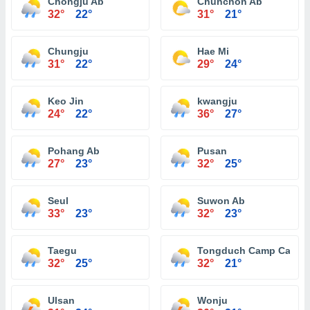
Chongju Ab
Chunchon Ab
32°
22°
31°
21°
Chungju
Hae Mi
31°
22°
29°
24°
Keo Jin
kwangju
24°
22°
36°
27°
Pohang Ab
Pusan
27°
23°
32°
25°
Seul
Suwon Ab
33°
23°
32°
23°
Taegu
Tongduch Camp Casey
32°
25°
32°
21°
Ulsan
Wonju