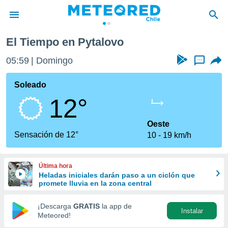
El Tiempo en Pytalovo
privacidad
05:59
Domingo
...
o de
eteored.cl)
borado por
Soleado
es para
12°
ue la
 que se
e calidad.
Oeste
eder a este
Sensación de 12°
10
19 km/h
ediante las
opciones:
Última hora
ookies y
Heladas iniciales darán paso a un ciclón que
e forma
promete lluvia en la zona central
d digital
¡Descarga
GRATIS
la app de
Instalar
ada, basada
Meteored!
mación