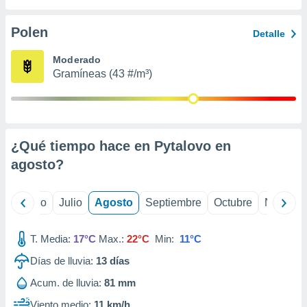
 seleccionar
o.
Polen
Detalle
calización
precisa e
Moderado
ión mediante
Gramíneas (43 #/m³)
, publicidad
dos,
 publicidad
,
¿Qué tiempo hace en Pytalovo en
ón de
agosto
?
 desarrollo
s.
tros 1199
yo
Junio
Julio
Agosto
Septiembre
Octubre
Noviemb
ios
T. Media:
17°C
Max.:
22°C
Min:
11°C
Días de lluvia:
13
días
Acum. de lluvia:
81 mm
Viento medio:
11 km/h