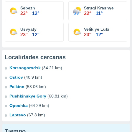
Sebezh
Strugi Krasnye
23°
12°
22°
11°
Usvyaty
Velíkiye Luki
23°
12°
23°
12°
Localidades cercanas
Krasnogorodsk
(34.21 km)
Ostrov
(40.9 km)
Palkino
(53.06 km)
Pushkinskye Gory
(60.81 km)
Opochka
(64.29 km)
Laptevo
(67.8 km)
Tiempo...