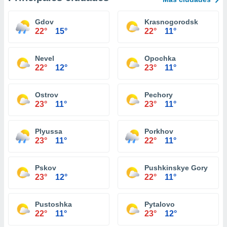
Gdov
Krasnogorodsk
22°
15°
22°
11°
Nevel
Opochka
22°
12°
23°
11°
Ostrov
Pechory
23°
11°
23°
11°
Plyussa
Porkhov
23°
11°
22°
11°
Pskov
Pushkinskye Gory
23°
12°
22°
11°
Pustoshka
Pytalovo
22°
11°
23°
12°