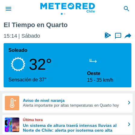
El Tiempo en Quarto
privacidad
15:14
Sábado
...
o de
eteored.cl)
borado por
Soleado
es para
32°
ue la
 que se
e calidad.
Oeste
eder a este
Sensación de 37°
15
35 km/h
ediante las
opciones:
ookies y
Aviso de nivel naranja
Alerta importante por altas temperaturas en Quarto hoy
e forma
d digital
Última hora
ada, basada
Un sistema de altura traerá intensas lluvias al
Norte de Chile: alerta por isoterma cero alta
mación