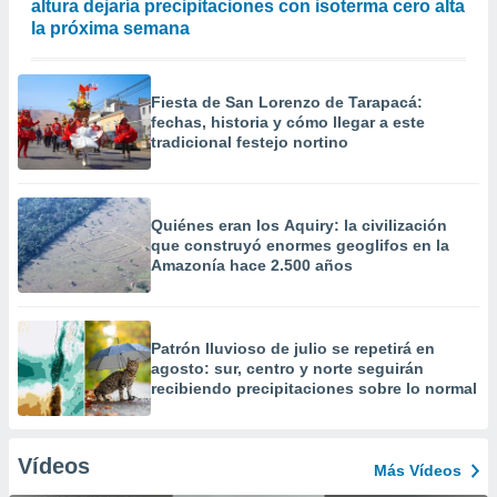
altura dejaría precipitaciones con isoterma cero alta
la próxima semana
Fiesta de San Lorenzo de Tarapacá:
fechas, historia y cómo llegar a este
tradicional festejo nortino
Quiénes eran los Aquiry: la civilización
que construyó enormes geoglifos en la
Amazonía hace 2.500 años
Patrón lluvioso de julio se repetirá en
agosto: sur, centro y norte seguirán
recibiendo precipitaciones sobre lo normal
Vídeos
Más Vídeos