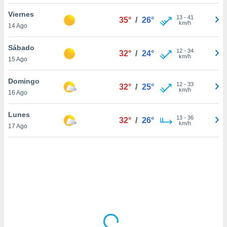
uedes
uestro sitio
Viernes
13
-
41
35°
/
26°
ed.cl. En
km/h
14 Ago
te
 de que
Sábado
talarán
12
-
34
32°
/
24°
km/h
15 Ago
e sean
para
a
Domingo
12
-
33
32°
/
25°
por el sitio
km/h
16 Ago
o se
cookies para
Lunes
13
-
36
32°
/
26°
km/h
17 Ago
nto ni para
licidad o
ado, aunque
sualizar
general no
ada. Puedes
 instalación
y acceder a
io web a
ste abono