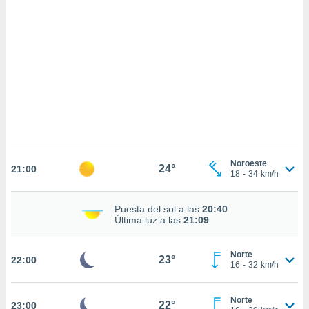
sultar más
 en nuestra
 Cookies
y
ualquier
ento
 botón
ación de
kies
 disponible
e nuestra
.
Noroeste
24°
21:00
18
-
34
km/h
IVAMENTE,
Puesta del sol a las
20:40
as
Última luz a las
21:09
 a cookies
 no aceptar
Norte
23°
22:00
ón de
16
-
32
km/h
uedes
uestro sitio
ed.cl. En
Norte
22°
23:00