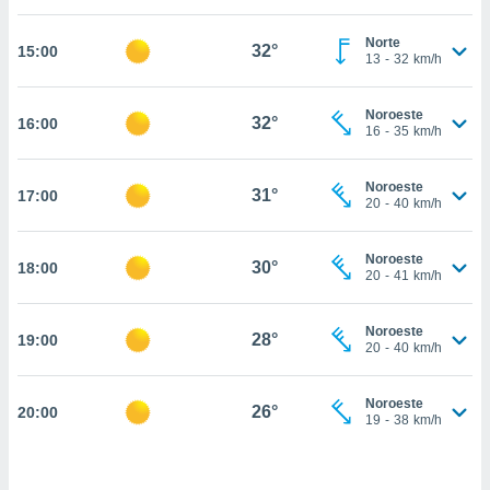
estra
ara seguir
Norte
e contenido
32°
15:00
13
-
32
km/h
stándares
ACEPTAR
sin coste.
Y
Noroeste
CONTINUAR
32°
16:00
 botón
16
-
35
km/h
continuar",
der a la
CONFIGURACIÓN
ndo la
Noroeste
31°
17:00
20
-
40
km/h
 de todas
, ya sean
de nuestros
Noroeste
30°
18:00
 nos
20
-
41
km/h
 y análisis
tamiento en
Noroeste
28°
19:00
20
-
40
km/h
b, así como
un perfil
para
Noroeste
26°
20:00
ublicidad y
19
-
38
km/h
do en
 mismo.