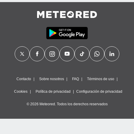
precisa e
ión mediante
, publicidad
dos,
 publicidad
,
ón de
 desarrollo
s.
tros 1199
ios
Contacto
Sobre nosotros
FAQ
Términos de uso
Cookies
Política de privacidad
Configuración de privacidad
© 2026 Meteored. Todos los derechos reservados