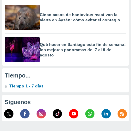
 la
Cinco casos de hantavirus reactivan la
da, crear un
alerta en Aysén: cómo evitar el contagio
personalizar
o, uso de
a la
e contenido
do, medir el
Qué hacer en Santiago este fin de semana:
 de la
los mejores panoramas del 7 al 9 de
medir el
agosto
 del
 comprender
 través de
Tiempo...
s o a través
nación de
Tiempo 1 - 7 días
edentes de
fuentes,
y mejora de
Síguenos
os, uso de
ados con el
 seleccionar
o.
calización