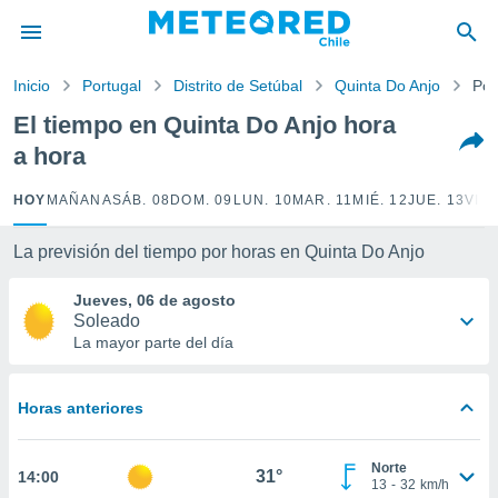
privacidad
o de
Inicio
Portugal
Distrito de Setúbal
Quinta Do Anjo
Por
eteored.cl)
borado por
El tiempo en Quinta Do Anjo hora
es para
a hora
ue la
 que se
e calidad.
HOY
MAÑANA
SÁB. 08
DOM. 09
LUN. 10
MAR. 11
MIÉ. 12
JUE. 13
VIE.
eder a este
ediante las
La previsión del tiempo por horas en Quinta Do Anjo
opciones:
Jueves, 06 de agosto
ookies y
Soleado
e forma
La mayor parte del día
d digital
ada, basada
Horas anteriores
mación
ediante
ecnologías
Norte
31°
14:00
nos permite
13
-
32
km/h