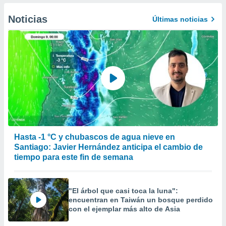
er momento
ic en
Noticias
Últimas noticias
o en
 Cookies
en
eb.
y
socios
el
to de
la
Hasta -1 °C y chubascos de agua nieve en
 en un
Santiago: Javier Hernández anticipa el cambio de
 y/o acceder
tiempo para este fin de semana
 de datos
ara
 anuncios
"El árbol que casi toca la luna":
ar perfiles
encuentran en Taiwán un bosque perdido
idad
con el ejemplar más alto de Asia
a, utilizar
a