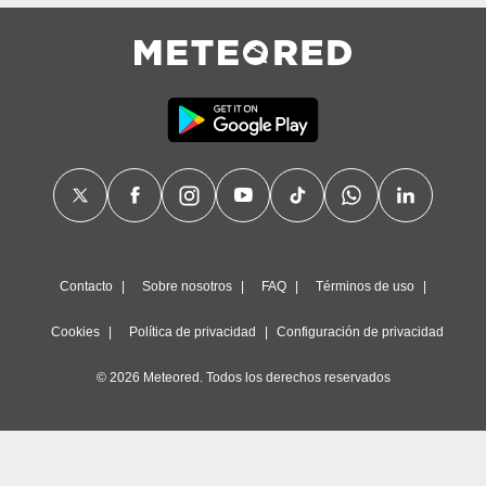
precisa e
ión mediante
, publicidad
dos,
 publicidad
,
ón de
 desarrollo
s.
tros 1199
ios
Contacto
Sobre nosotros
FAQ
Términos de uso
Cookies
Política de privacidad
Configuración de privacidad
© 2026 Meteored. Todos los derechos reservados