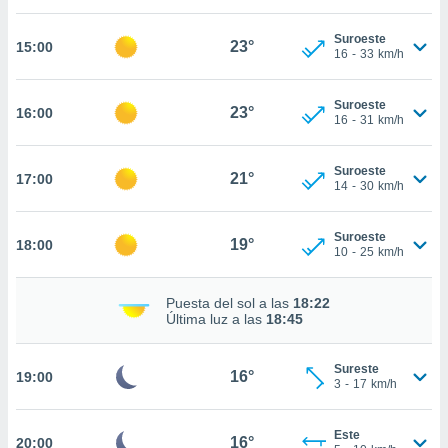
estra
ara seguir
Suroeste
e contenido
23°
15:00
16
-
33
km/h
stándares
ACEPTAR
sin coste.
Y
Suroeste
CONTINUAR
23°
16:00
 botón
16
-
31
km/h
continuar",
der a la
CONFIGURACIÓN
ndo la
Suroeste
21°
17:00
14
-
30
km/h
 de todas
, ya sean
de nuestros
Suroeste
19°
18:00
 nos
10
-
25
km/h
 y análisis
Puesta del sol a las
18:22
tamiento en
Última luz a las
18:45
b, así como
un perfil
para
Sureste
16°
19:00
ublicidad y
3
-
17
km/h
do en
Este
 mismo.
16°
20:00