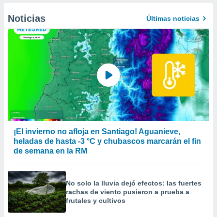
er momento
ic en
Noticias
Últimas noticias
o en
 Cookies
en
eb.
y
socios
el
to de
la
¡El invierno no afloja en Santiago! Aguanieve,
 en un
heladas de hasta -3 °C y chubascos marcarán el fin
 y/o acceder
de semana en la RM
 de datos
ara
 anuncios
No solo la lluvia dejó efectos: las fuertes
ar perfiles
rachas de viento pusieron a prueba a
idad
frutales y cultivos
a, utilizar
a