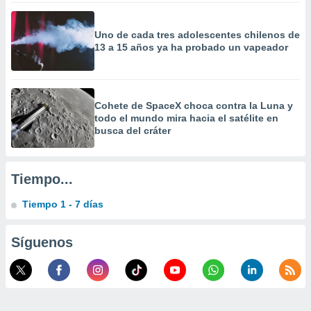
 la
Uno de cada tres adolescentes chilenos de
da, crear un
13 a 15 años ya ha probado un vapeador
personalizar
o, uso de
a la
e contenido
do, medir el
Cohete de SpaceX choca contra la Luna y
 de la
todo el mundo mira hacia el satélite en
medir el
busca del cráter
 del
 comprender
 través de
Tiempo...
s o a través
nación de
Tiempo 1 - 7 días
edentes de
fuentes,
y mejora de
Síguenos
os, uso de
ados con el
 seleccionar
o.
calización