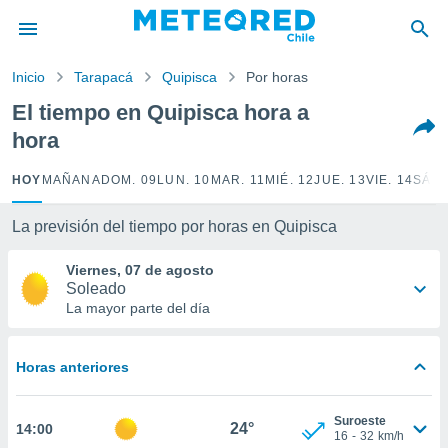
privacidad
o de
Inicio
Tarapacá
Quipisca
Por horas
eteored.cl)
borado por
El tiempo en Quipisca hora a
es para
hora
ue la
 que se
e calidad.
HOY
MAÑANA
DOM. 09
LUN. 10
MAR. 11
MIÉ. 12
JUE. 13
VIE. 14
SÁB.
eder a este
ediante las
La previsión del tiempo por horas en Quipisca
opciones:
Viernes, 07 de agosto
ookies y
Soleado
e forma
La mayor parte del día
d digital
ada, basada
Horas anteriores
mación
ediante
ecnologías
Suroeste
24°
14:00
nos permite
16
-
32
km/h