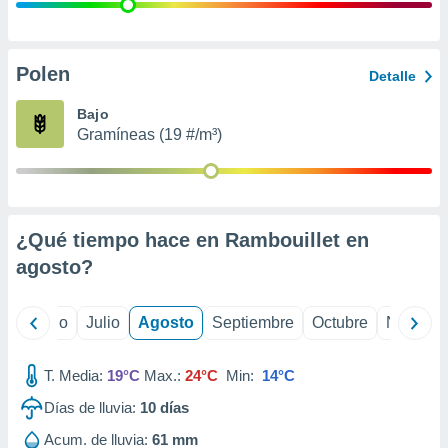
 seleccionar
o.
calización
precisa e
Polen
Detalle
ión mediante
Bajo
, publicidad
Gramíneas (19 #/m³)
dos,
 publicidad
,
ón de
¿Qué tiempo hace en Rambouillet en
 desarrollo
s.
agosto
?
tros 1199
ios
yo
Junio
Julio
Agosto
Septiembre
Octubre
Noviemb
T. Media:
19°C
Max.:
24°C
Min:
14°C
Días de lluvia:
10
días
Acum. de lluvia:
61 mm