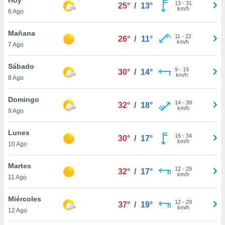
13
-
31
25°
/
13°
km/h
6 Ago
do en
 mismo.
sultar más
Mañana
11
-
22
26°
/
11°
 en nuestra
km/h
7 Ago
 Cookies
y
ualquier
Sábado
9
-
19
30°
/
14°
km/h
8 Ago
ento
 botón
ación de
Domingo
14
-
39
32°
/
18°
kies
km/h
9 Ago
 disponible
e nuestra
Lunes
16
-
34
.
30°
/
17°
km/h
10 Ago
IVAMENTE,
Martes
12
-
29
32°
/
17°
km/h
11 Ago
as
 a cookies
Miércoles
12
-
29
37°
/
19°
km/h
 no aceptar
12 Ago
ón de