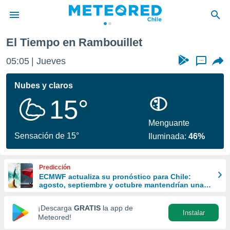
El Tiempo en Rambouillet
privacidad
05:05
Jueves
...
o de
eteored.cl)
borado por
Nubes y claros
es para
15°
ue la
 que se
e calidad.
Menguante
eder a este
Sensación de 15°
Iluminada:
46%
ediante las
opciones:
Predicción
ookies y
ECMWF actualiza su pronóstico para Chile:
e forma
agosto, septiembre y octubre mantendrían una
señal favorable para las lluvias
d digital
¡Descarga
GRATIS
la app de
Instalar
ada, basada
Meteored!
mación