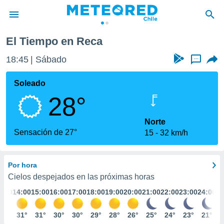
El Tiempo en Reca
privacidad
18:45
Sábado
...
o de
eteored.cl)
borado por
Soleado
es para
28°
ue la
 que se
e calidad.
Norte
eder a este
Sensación de 27°
15
32 km/h
ediante las
opciones:
Por hora
ookies y
e forma
Cielos despejados en las próximas horas
3:00
14:00
15:00
16:00
17:00
18:00
19:00
20:00
21:00
22:00
23:00
24:00
d digital
ada, basada
30°
31°
31°
30°
30°
29°
28°
26°
25°
24°
23°
21°
mación