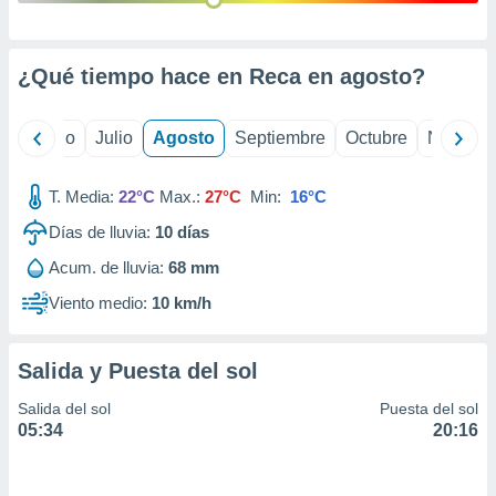
 seleccionar
o.
calización
¿Qué tiempo hace en Reca en
agosto
?
precisa e
ión mediante
yo
Junio
Julio
Agosto
Septiembre
Octubre
Noviemb
, publicidad
dos,
T. Media:
22°C
Max.:
27°C
Min:
16°C
 publicidad
,
Días de lluvia:
10
días
ón de
Acum. de lluvia:
68 mm
 desarrollo
s.
Viento medio:
10 km/h
tros 1199
ios
Salida y Puesta del sol
Salida del sol
Puesta del sol
05:34
20:16