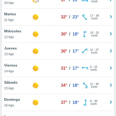
km/h
10 Ago
do en
 mismo.
Martes
17
-
38
sultar más
32°
/
23°
km/h
11 Ago
 en nuestra
 Cookies
y
Miércoles
ualquier
15
-
32
30°
/
18°
km/h
12 Ago
ento
 botón
Jueves
11
-
27
30°
/
17°
ación de
km/h
13 Ago
kies
 disponible
Viernes
e nuestra
6
-
22
31°
/
17°
km/h
.
14 Ago
IVAMENTE,
Sábado
11
-
30
34°
/
18°
km/h
15 Ago
as
Domingo
 a cookies
8
-
30
37°
/
18°
km/h
16 Ago
 no aceptar
ón de