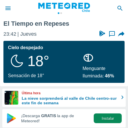
El Tiempo en Repeses
privacidad
23:42
Jueves
...
o de
eteored.cl)
borado por
Cielo despejado
es para
18°
ue la
 que se
e calidad.
Menguante
eder a este
Sensación de 18°
Iluminada:
46%
ediante las
opciones:
Última hora
ookies y
La nieve sorprenderá al valle de Chile centro-sur
e forma
este fin de semana
d digital
¡Descarga
GRATIS
la app de
Instalar
ada, basada
Meteored!
mación