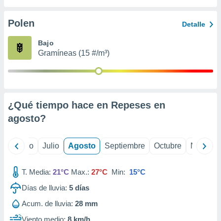
 seleccionar
o.
Polen
Detalle
calización
precisa e
Bajo
ión mediante
Gramíneas (15 #/m³)
, publicidad
dos,
 publicidad
,
¿Qué tiempo hace en Repeses en
ón de
agosto
?
 desarrollo
s.
tros 1199
yo
Junio
Julio
Agosto
Septiembre
Octubre
Noviemb
ios
T. Media:
21°C
Max.:
27°C
Min:
15°C
Días de lluvia:
5
días
Acum. de lluvia:
28 mm
Viento medio:
8 km/h