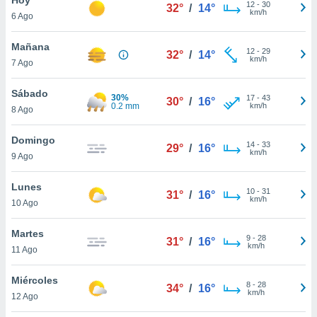
12
-
30
32°
/
14°
km/h
6 Ago
do en
 mismo.
sultar más
Mañana
12
-
29
32°
/
14°
 en nuestra
km/h
7 Ago
 Cookies
y
ualquier
Sábado
30%
17
-
43
30°
/
16°
0.2 mm
km/h
8 Ago
ento
 botón
ación de
Domingo
14
-
33
29°
/
16°
kies
km/h
9 Ago
 disponible
e nuestra
Lunes
10
-
31
.
31°
/
16°
km/h
10 Ago
IVAMENTE,
Martes
9
-
28
31°
/
16°
km/h
11 Ago
as
 a cookies
Miércoles
8
-
28
34°
/
16°
km/h
 no aceptar
12 Ago
ón de