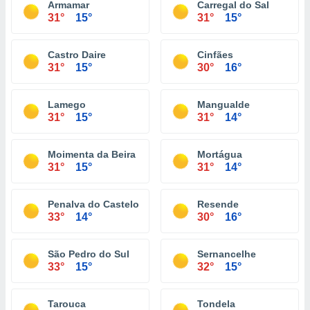
Armamar
Carregal do Sal
31°
15°
31°
15°
Castro Daire
Cinfães
31°
15°
30°
16°
Lamego
Mangualde
31°
15°
31°
14°
Moimenta da Beira
Mortágua
31°
15°
31°
14°
Penalva do Castelo
Resende
33°
14°
30°
16°
São Pedro do Sul
Sernancelhe
33°
15°
32°
15°
Tarouca
Tondela