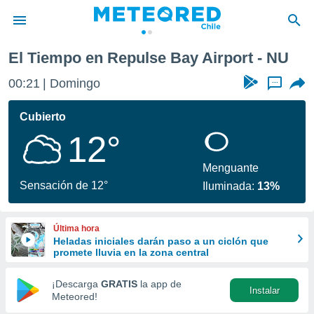
El Tiempo en Repulse Bay Airport - NU
privacidad
00:21
Domingo
...
o de
eteored.cl)
borado por
Cubierto
es para
12°
ue la
 que se
e calidad.
Menguante
eder a este
Sensación de 12°
Iluminada:
13%
ediante las
opciones:
Última hora
ookies y
Heladas iniciales darán paso a un ciclón que
e forma
promete lluvia en la zona central
d digital
¡Descarga
GRATIS
la app de
Instalar
ada, basada
Meteored!
mación