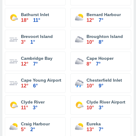
Bathurst Inlet
Bernard Harbour
18°
11°
12°
7°
Brevoort Island
Broughton Island
3°
1°
10°
8°
Cambridge Bay
Cape Hooper
12°
7°
8°
7°
Cape Young Airport
Chesterfield Inlet
12°
6°
10°
9°
Clyde River
Clyde River Airport
11°
3°
10°
3°
Craig Harbour
Eureka
5°
2°
13°
7°