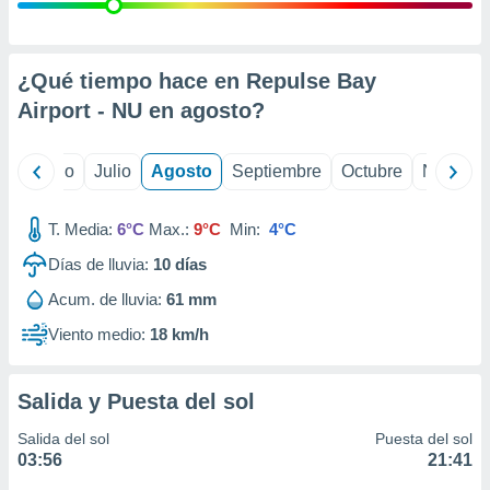
 seleccionar
o.
calización
precisa e
¿Qué tiempo hace en Repulse Bay
ión mediante
Airport - NU en
agosto
?
, publicidad
yo
Junio
Julio
Agosto
Septiembre
Octubre
Noviemb
dos,
 publicidad
,
T. Media:
6°C
Max.:
9°C
Min:
4°C
ón de
Días de lluvia:
10
días
 desarrollo
s.
Acum. de lluvia:
61 mm
tros 1199
Viento medio:
18 km/h
ios
Salida y Puesta del sol
Salida del sol
Puesta del sol
03:56
21:41