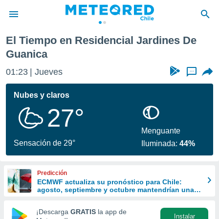
nes De Guanica
El Tiempo en Residencial Jardines De
privacidad
Guanica
o de
eteored.cl)
01:23
Jueves
...
borado por
es para
Nubes y claros
ue la
 que se
27°
e calidad.
eder a este
Menguante
ediante las
Sensación de 29°
opciones:
Iluminada:
44%
ookies y
e forma
Predicción
ECMWF actualiza su pronóstico para Chile:
agosto, septiembre y octubre mantendrían una
d digital
señal favorable para las lluvias
ada, basada
¡Descarga
GRATIS
la app de
mación
Instalar