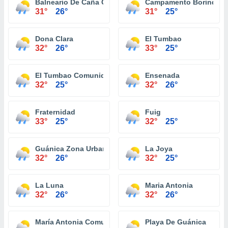
Balneario De Caña Gorda
Campamento Borinqué
31°
26°
31°
25°
Dona Clara
El Tumbao
32°
26°
33°
25°
El Tumbao Comunidad
Ensenada
32°
25°
32°
26°
Fraternidad
Fuig
33°
25°
32°
25°
Guánica Zona Urbana
La Joya
32°
26°
32°
25°
La Luna
Maria Antonia
32°
26°
32°
26°
María Antonia Comunidad
Playa De Guánica