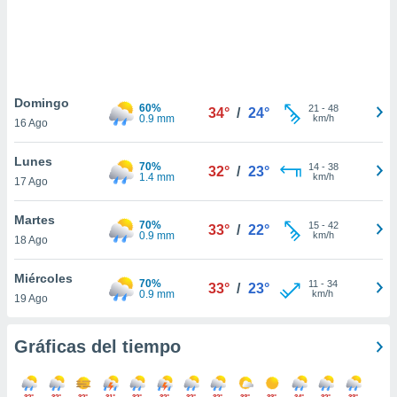
 botón
.
nto,
Domingo
cios
60%
21
-
48
34°
/
24°
0.9 mm
km/h
16 Ago
kies,
ores únicos
as similares
Lunes
70%
14
-
38
32°
/
23°
nar,
1.4 mm
km/h
17 Ago
rocesar
onales como
Martes
 este sitio
70%
15
-
42
33°
/
22°
0.9 mm
km/h
18 Ago
recciones IP
ficadores de
 posible
Miércoles
70%
11
-
34
33°
/
23°
s
0.9 mm
km/h
19 Ago
 traten tus
nales en
 interés
Gráficas del tiempo
go a lo que
nerte. Para
retirar su