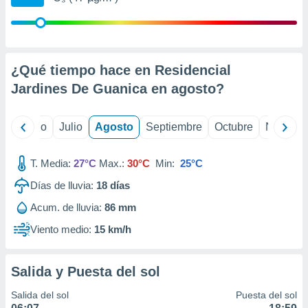
 seleccionar
o.
calización
precisa e
ión mediante
¿Qué tiempo hace en Residencial
Jardines De Guanica en
agosto
?
, publicidad
dos,
yo
Junio
Julio
Agosto
Septiembre
Octubre
Noviemb
 publicidad
,
ón de
T. Media:
27°C
Max.:
30°C
Min:
25°C
 desarrollo
s.
Días de lluvia:
18
días
tros 1199
Acum. de lluvia:
86 mm
ios
Viento medio:
15 km/h
Salida y Puesta del sol
Salida del sol
Puesta del sol