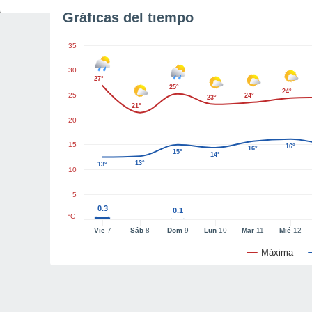
Gráficas del tiempo
35
30
27°
25°
24°
25
24°
23°
21°
20
15
16°
16°
15°
14°
13°
13°
10
5
0.3
0.1
°C
Vie
7
Sáb
8
Dom
9
Lun
10
Mar
11
Mié
12
Máxima