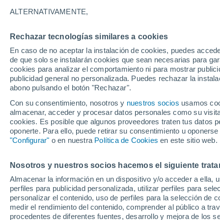
18°
ALTERNATIVAMENTE,
Rechazar tecnologías similares a cookies
30%
En caso de no aceptar la instalación de cookies, puedes accede
Sensación de 18°
0.3 mm
de que solo se instalarán cookies que sean necesarias para garan
cookies para analizar el comportamiento ni para mostrar publici
publicidad general no personalizada. Puedes rechazar la instala
abono pulsando el botón "Rechazar".
Última hora
Aguanieve, heladas de hasta -3 °C y chubasc
Con su consentimiento, nosotros y
nuestros socios
usamos cooki
marcarán el fin de semana en la RM
almacenar, acceder y procesar datos personales como su visita e
cookies. Es posible que algunos proveedores traten tus datos pe
Tiempo 1 - 7 días
Actualidad
Mapa de lluvia
Satél
oponerte. Para ello, puede retirar su consentimiento u oponerse
"Configurar"
o en nuestra
Política de Cookies
en este sitio web.
Nosotros y nuestros socios hacemos el siguiente trata
Mañana
Domingo
Hoy
Almacenar la información en un dispositivo y/o acceder a ella, 
8 Ago
9 Ago
7 Ago
perfiles para publicidad personalizada, utilizar perfiles para sele
personalizar el contenido, uso de perfiles para la selección de c
medir el rendimiento del contenido, comprender al público a tra
procedentes de diferentes fuentes, desarrollo y mejora de los se
40%
90%