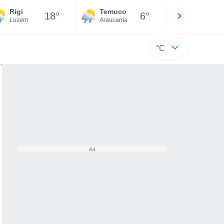
Rigi
Temuco
Osorno
18°
6°
Luzern
Araucanía
Los Lagos
°C