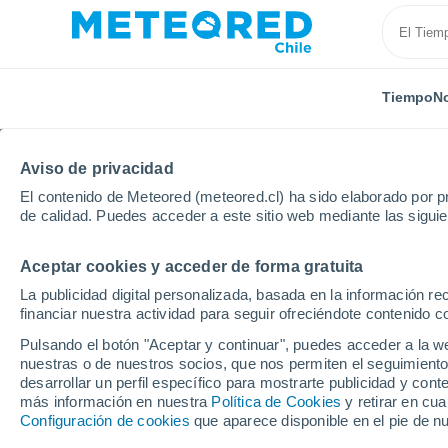
Tiempo
No
Aviso de privacidad
El contenido de Meteored (meteored.cl) ha sido elaborado por pr
de calidad. Puedes acceder a este sitio web mediante las sigui
Aceptar cookies y acceder de forma gratuita
Inicio
Suiza
Cantón de Lucerna
Rigi
La publicidad digital personalizada, basada en la información r
financiar nuestra actividad para seguir ofreciéndote contenido c
El Tiempo en Rigi
Pulsando el botón "Aceptar y continuar", puedes acceder a la w
nuestras o de nuestros socios, que nos permiten el seguimiento
18:56
Viernes
desarrollar un perfil específico para mostrarte publicidad y co
más información en nuestra
Política de Cookies
y retirar en cu
Configuración de cookies
que aparece disponible en el pie de n
Lluvia débil