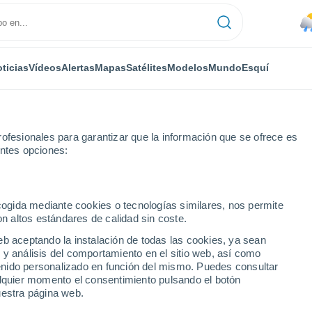
ticias
Vídeos
Alertas
Mapas
Satélites
Modelos
Mundo
Esquí
ofesionales para garantizar que la información que se ofrece es
entes opciones:
ecogida mediante cookies o tecnologías similares, nos permite
on altos estándares de calidad sin coste.
eb aceptando la instalación de todas las cookies, ya sean
 y análisis del comportamiento en el sitio web, así como
...
ntenido personalizado en función del mismo. Puedes consultar
alquier momento el consentimiento pulsando el botón
Por hora
uestra página web.
Intervalos nubosos en las
próximas horas