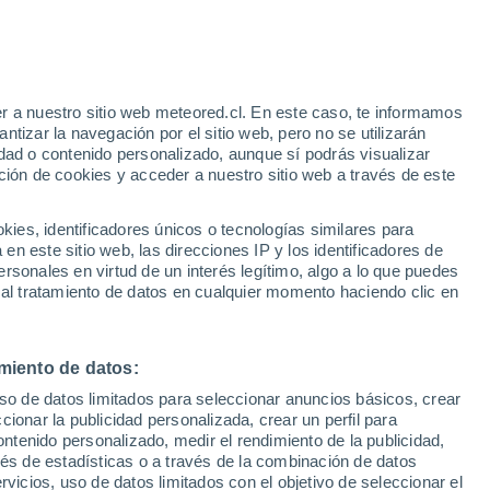
Parte de nieve
Pistas abiertas
Remontes
- / 7
0 / 8
r a nuestro sitio web meteored.cl. En este caso, te informamos
Km esquiables
Nieve
tizar la navegación por el sitio web, pero no se utilizarán
0 / 9
-
dad o contenido personalizado, aunque sí podrás visualizar
ción de cookies y acceder a nuestro sitio web a través de este
os
es, identificadores únicos o tecnologías similares para
n este sitio web, las direcciones IP y los identificadores de
rsonales en virtud de un interés legítimo, algo a lo que puedes
ites
Modelos
 al tratamiento de datos en cualquier momento haciendo clic en
miento de datos:
Lunes
Martes
Miércoles
Jueves
uso de datos limitados para seleccionar anuncios básicos, crear
10 Ago
11 Ago
12 Ago
13 Ago
ccionar la publicidad personalizada, crear un perfil para
ontenido personalizado, medir el rendimiento de la publicidad,
vés de estadísticas o a través de la combinación de datos
rvicios, uso de datos limitados con el objetivo de seleccionar el