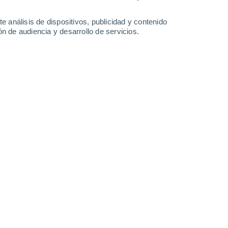
23°
/
14°
24°
/
16°
24°
/
16°
25°
/
15°
e análisis de dispositivos, publicidad y contenido
n de audiencia y desarrollo de servicios.
-
18
km/h
6
-
23
km/h
6
-
28
km/h
4
-
18
km/h
o
Sur
3 Medio
°
9
-
19 km/h
FPS:
6-10
Suroeste
2 Bajo
°
9
-
15 km/h
FPS:
no
Suroeste
1 Bajo
°
3
-
16 km/h
FPS:
no
Sur
0 Bajo
°
2
-
14 km/h
FPS:
no