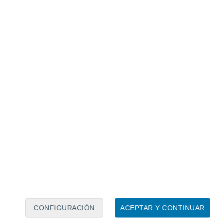
Calendario lunar
Lun
Mar
Mié
Jue
Vie
Sáb
Dom
7
8
9
10
11
12
13
14
15
16
17
18
19
20
CONFIGURACIÓN
ACEPTAR Y CONTINUAR