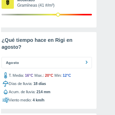
Gramíneas (41 #/m³)
¿Qué tiempo hace en Rigi en
agosto
?
Agosto
T. Media:
16°C
Max.:
20°C
Min:
12°C
Días de lluvia:
18
días
Acum. de lluvia:
214 mm
Viento medio:
4 km/h