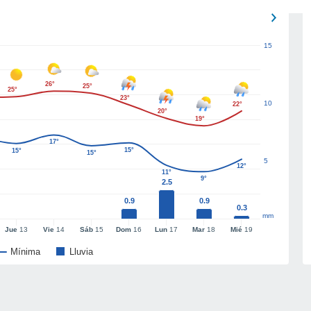
15
26°
25°
25°
23°
10
22°
20°
19°
17°
15°
15°
15°
5
12°
11°
9°
2.5
0.9
0.9
0.3
mm
Jue
13
Vie
14
Sáb
15
Dom
16
Lun
17
Mar
18
Mié
19
Mínima
Lluvia