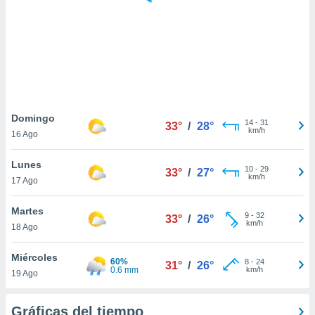
 botón
.
nto,
cios
kies,
ores únicos
Domingo
14
-
31
as similares
33°
/
28°
km/h
16 Ago
nar,
rocesar
Lunes
onales como
10
-
29
33°
/
27°
km/h
 este sitio
17 Ago
recciones IP
ficadores de
Martes
9
-
32
33°
/
26°
 posible
km/h
18 Ago
s
 traten tus
Miércoles
nales en
60%
8
-
24
31°
/
26°
0.6 mm
km/h
 interés
19 Ago
go a lo que
nerte. Para
Gráficas del tiempo
retirar su