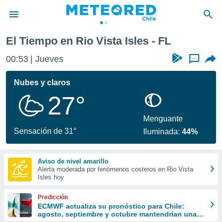
El Tiempo en Rio Vista Isles - FL
privacidad
00:53
Jueves
...
o de
eteored.cl)
borado por
Nubes y claros
es para
27°
ue la
 que se
e calidad.
Menguante
eder a este
Sensación de 31°
Iluminada:
44%
ediante las
opciones:
Aviso de nivel amarillo
ookies y
Alerta moderada por fenómenos costeros en Rio Vista
e forma
Isles hoy
d digital
Predicción
ada, basada
ECMWF actualiza su pronóstico para Chile:
agosto, septiembre y octubre mantendrían una
mación