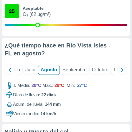
 seleccionar
o.
Aceptable
25
O₃ (62 µg/m³)
calización
precisa e
ión mediante
, publicidad
¿Qué tiempo hace en Rio Vista Isles -
dos,
FL en
agosto
?
 publicidad
,
ón de
yo
Junio
Julio
Agosto
Septiembre
Octubre
Noviemb
 desarrollo
s.
T. Media:
28°C
Max.:
29°C
Min:
27°C
tros 1199
ios
Días de lluvia:
22
días
Acum. de lluvia:
144 mm
Viento medio:
14 km/h
Salida y Puesta del sol