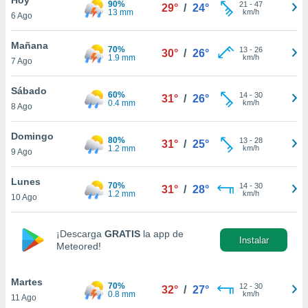
90%
21
-
47
29°
/
24°
13 mm
km/h
6 Ago
do en
 mismo.
sultar más
Mañana
70%
13
-
26
30°
/
26°
 en nuestra
1.9 mm
km/h
7 Ago
 Cookies
y
ualquier
Sábado
60%
14
-
30
31°
/
26°
0.4 mm
km/h
8 Ago
ento
 botón
ación de
Domingo
80%
13
-
28
31°
/
25°
kies
1.2 mm
km/h
9 Ago
 disponible
e nuestra
Lunes
70%
14
-
30
.
31°
/
28°
1.2 mm
km/h
10 Ago
IVAMENTE,
¡Descarga
GRATIS
la app de
Instalar
Meteored!
as
 a cookies
Martes
 no aceptar
70%
12
-
30
32°
/
27°
0.8 mm
km/h
11 Ago
ón de