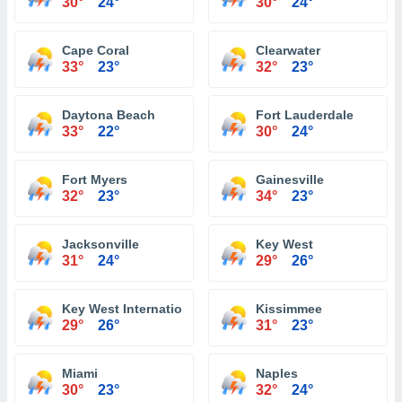
30°
24°
30°
24°
Cape Coral
Clearwater
33°
23°
32°
23°
Daytona Beach
Fort Lauderdale
33°
22°
30°
24°
Fort Myers
Gainesville
32°
23°
34°
23°
Jacksonville
Key West
31°
24°
29°
26°
Key West International Airport
Kissimmee
29°
26°
31°
23°
Miami
Naples
30°
23°
32°
24°