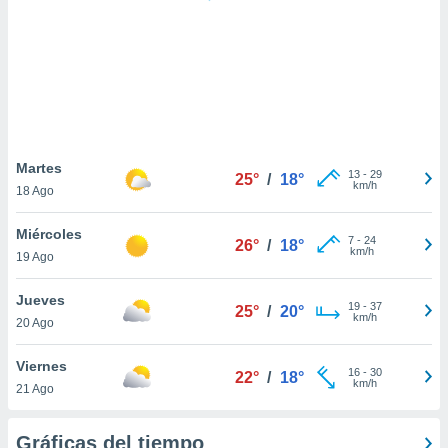
 botón
.
nto,
cios
kies,
ores únicos
Martes
13
-
29
as similares
25°
/
18°
km/h
18 Ago
nar,
rocesar
Miércoles
onales como
7
-
24
26°
/
18°
km/h
 este sitio
19 Ago
recciones IP
ficadores de
Jueves
19
-
37
25°
/
20°
 posible
km/h
20 Ago
s
 traten tus
Viernes
nales en
16
-
30
22°
/
18°
km/h
 interés
21 Ago
go a lo que
nerte. Para
Gráficas del tiempo
retirar su