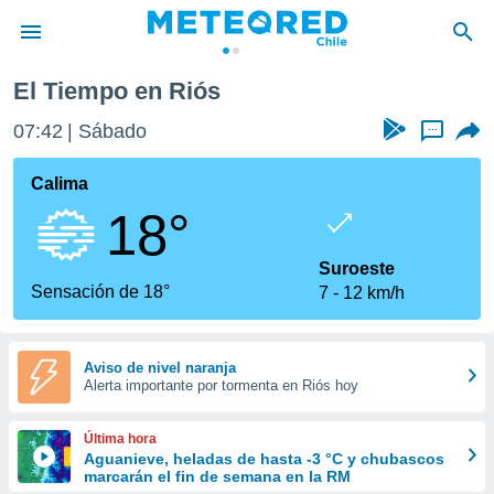
El Tiempo en Riós
privacidad
07:42
Sábado
...
o de
eteored.cl)
borado por
Calima
es para
18°
ue la
 que se
e calidad.
Suroeste
eder a este
Sensación de 18°
7
12 km/h
ediante las
opciones:
ookies y
Aviso de nivel naranja
Alerta importante por tormenta en Riós hoy
e forma
d digital
Última hora
ada, basada
Aguanieve, heladas de hasta -3 °C y chubascos
marcarán el fin de semana en la RM
mación