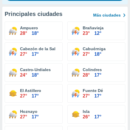
Principales ciudades
Más ciudades
Ampuero
Brañavieja
28°
18°
23°
12°
Cabezón de la Sal
Cabuérniga
27°
17°
27°
18°
Castro-Urdiales
Colindres
24°
18°
28°
17°
El Astillero
Fuente Dé
27°
17°
27°
17°
Hoznayo
Isla
27°
17°
26°
17°