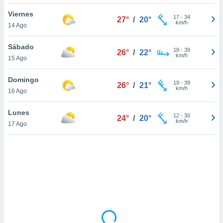
uedes
uestro sitio
Viernes
17
-
34
27°
/
20°
ed.cl. En
km/h
14 Ago
te
 de que
Sábado
talarán
18
-
39
26°
/
22°
km/h
15 Ago
e sean
para
a
Domingo
19
-
39
26°
/
21°
por el sitio
km/h
16 Ago
o se
cookies para
Lunes
12
-
30
24°
/
20°
km/h
17 Ago
nto ni para
licidad o
ado, aunque
sualizar
general no
ada. Puedes
 instalación
y acceder a
io web a
ste abono