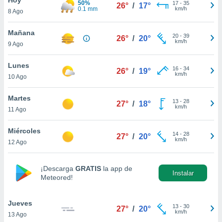
50%
17
-
35
26°
/
17°
0.1 mm
km/h
8 Ago
do en
 mismo.
sultar más
Mañana
20
-
39
26°
/
20°
 en nuestra
km/h
9 Ago
 Cookies
y
ualquier
Lunes
16
-
34
26°
/
19°
km/h
10 Ago
ento
 botón
ación de
Martes
13
-
28
27°
/
18°
kies
km/h
11 Ago
 disponible
e nuestra
Miércoles
14
-
28
.
27°
/
20°
km/h
12 Ago
IVAMENTE,
¡Descarga
GRATIS
la app de
Instalar
Meteored!
as
 a cookies
Jueves
 no aceptar
13
-
30
27°
/
20°
km/h
13 Ago
ón de