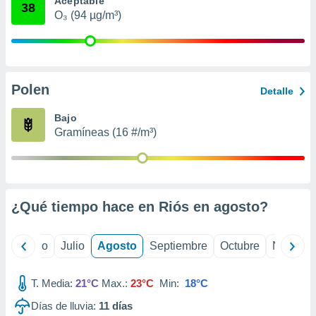
Aceptable
 seleccionar
38
o.
O₃ (94 µg/m³)
calización
precisa e
ión mediante
Polen
, publicidad
Detalle
dos,
Bajo
 publicidad
Gramíneas (16 #/m³)
,
ón de
 desarrollo
s.
¿Qué tiempo hace en Riós en
agosto
?
tros 1199
ios
yo
Junio
Julio
Agosto
Septiembre
Octubre
Noviemb
T. Media:
21°C
Max.:
23°C
Min:
18°C
Días de lluvia:
11
días