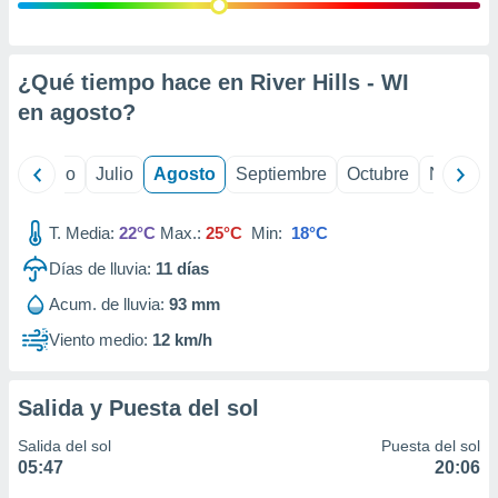
 seleccionar
o.
calización
precisa e
¿Qué tiempo hace en River Hills - WI
ión mediante
en
agosto
?
, publicidad
yo
Junio
Julio
Agosto
Septiembre
Octubre
Noviemb
dos,
 publicidad
,
T. Media:
22°C
Max.:
25°C
Min:
18°C
ón de
Días de lluvia:
11
días
 desarrollo
s.
Acum. de lluvia:
93 mm
tros 1199
Viento medio:
12 km/h
ios
Salida y Puesta del sol
Salida del sol
Puesta del sol
05:47
20:06