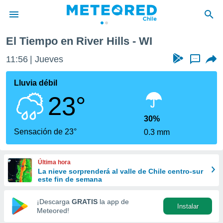
El Tiempo en River Hills - WI
privacidad
11:56
Jueves
...
o de
eteored.cl)
borado por
Lluvia débil
es para
23°
ue la
 que se
e calidad.
30%
eder a este
Sensación de 23°
0.3 mm
ediante las
opciones:
Última hora
ookies y
La nieve sorprenderá al valle de Chile centro-sur
e forma
este fin de semana
d digital
¡Descarga
GRATIS
la app de
Instalar
ada, basada
Meteored!
mación