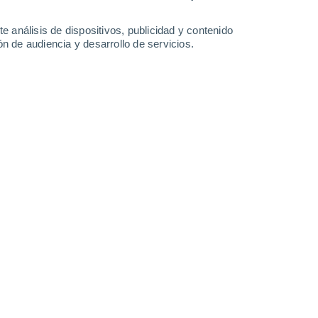
1.3 mm
0.6 mm
32°
/
27°
32°
/
27°
32°
/
26°
32°
/
26°
e análisis de dispositivos, publicidad y contenido
n de audiencia y desarrollo de servicios.
-
33
km/h
13
-
29
km/h
9
-
26
km/h
10
-
26
km/h
 - FL hoy
, 7 de agosto
boso
Noreste
0 Bajo
8
-
21 km/h
FPS:
no
Noreste
0 Bajo
8
-
16 km/h
FPS:
no
boso
Noreste
0 Bajo
7
-
16 km/h
FPS:
no
Noreste
0 Bajo
6
-
13 km/h
FPS:
no