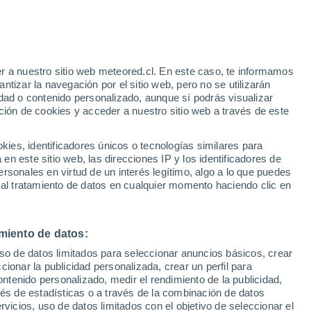
Aviso de nivel amarillo
Alerta moderada por fenómenos
costeros en Ro-Len Lake Gardens
hoy
e
r a nuestro sitio web meteored.cl. En este caso, te informamos
:
32%
tizar la navegación por el sitio web, pero no se utilizarán
dad o contenido personalizado, aunque sí podrás visualizar
ción de cookies y acceder a nuestro sitio web a través de este
sur
es, identificadores únicos o tecnologías similares para
n este sitio web, las direcciones IP y los identificadores de
rsonales en virtud de un interés legítimo, algo a lo que puedes
ites
Modelos
 al tratamiento de datos en cualquier momento haciendo clic en
miento de datos:
Lunes
Martes
Miércoles
Jueves
uso de datos limitados para seleccionar anuncios básicos, crear
10 Ago
11 Ago
12 Ago
13 Ago
ccionar la publicidad personalizada, crear un perfil para
ontenido personalizado, medir el rendimiento de la publicidad,
vés de estadísticas o a través de la combinación de datos
rvicios, uso de datos limitados con el objetivo de seleccionar el
70%
70%