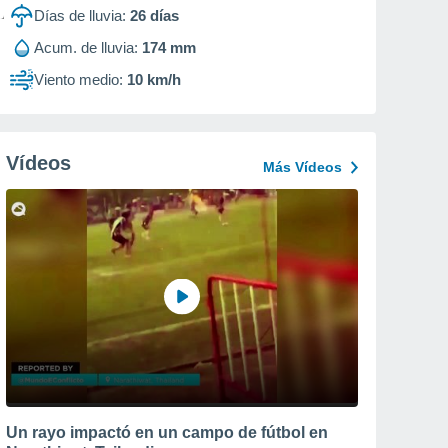
Días de lluvia:
26
días
Acum. de lluvia:
174 mm
Viento medio:
10 km/h
Vídeos
Más Vídeos
Un rayo impactó en un campo de fútbol en