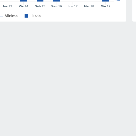
mm
Jue
13
Vie
14
Sáb
15
Dom
16
Lun
17
Mar
18
Mié
19
Mínima
Lluvia