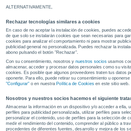
26°
ALTERNATIVAMENTE,
Rechazar tecnologías similares a cookies
Menguant
En caso de no aceptar la instalación de cookies, puedes accede
Iluminada
Sensación de 29°
de que solo se instalarán cookies que sean necesarias para garan
cookies para analizar el comportamiento ni para mostrar publici
publicidad general no personalizada. Puedes rechazar la instala
abono pulsando el botón "Rechazar".
Última hora
La nieve sorprenderá al valle de Chile centro-
Con su consentimiento, nosotros y
nuestros socios
usamos cooki
este fin de semana
almacenar, acceder y procesar datos personales como su visita e
cookies. Es posible que algunos proveedores traten tus datos pe
Tiempo 1 - 7 días
Actualidad
Mapa de lluvia
Satél
oponerte. Para ello, puede retirar su consentimiento u oponerse
"Configurar"
o en nuestra
Política de Cookies
en este sitio web.
Nosotros y nuestros socios hacemos el siguiente trata
Mañana
Domingo
Hoy
Almacenar la información en un dispositivo y/o acceder a ella, 
8 Ago
9 Ago
7 Ago
perfiles para publicidad personalizada, utilizar perfiles para sele
personalizar el contenido, uso de perfiles para la selección de c
medir el rendimiento del contenido, comprender al público a tra
procedentes de diferentes fuentes, desarrollo y mejora de los se
70%
70%
70%