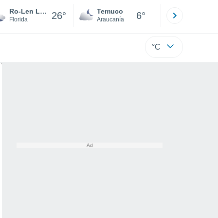
Ro-Len Lake Gardens
Temuco
Osorno
26°
6°
Florida
Araucanía
Los Lagos
°C