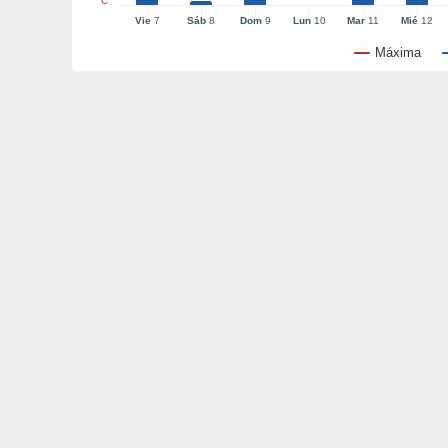
°C
Vie
7
Sáb
8
Dom
9
Lun
10
Mar
11
Mié
12
Máxima