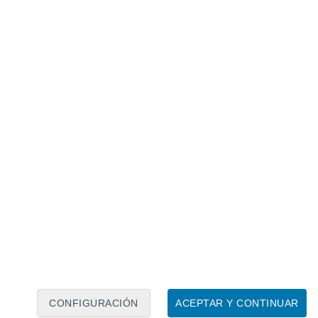
Calendario lunar
Lun
Mar
Mié
Jue
Vie
Sáb
Dom
7
8
9
10
11
12
13
14
15
16
CONFIGURACIÓN
ACEPTAR Y CONTINUAR