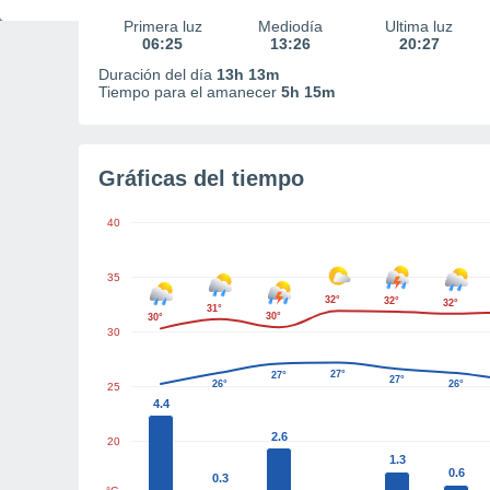
Primera luz
Mediodía
Última luz
06:25
13:26
20:27
Duración del día
13h 13m
Tiempo para el amanecer
5h 15m
Gráficas del tiempo
40
35
32°
32°
32°
31°
30°
30°
30
27°
27°
27°
26°
26°
25
4.4
2.6
20
1.3
0.6
0.3