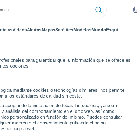
ticias
Vídeos
Alertas
Mapas
Satélites
Modelos
Mundo
Esquí
ofesionales para garantizar que la información que se ofrece es
entes opciones:
 Lake Gardens
ecogida mediante cookies o tecnologías similares, nos permite
on altos estándares de calidad sin coste.
ake Gardens - FL
eb aceptando la instalación de todas las cookies, ya sean
 y análisis del comportamiento en el sitio web, así como
...
ntenido personalizado en función del mismo. Puedes consultar
alquier momento el consentimiento pulsando el botón
Por hora
uestra página web.
Lluvias débiles en las próximas
horas