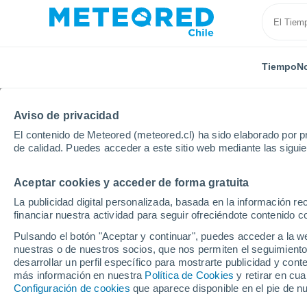
Tiempo
No
Aviso de privacidad
El contenido de Meteored (meteored.cl) ha sido elaborado por pr
de calidad. Puedes acceder a este sitio web mediante las sigui
Aceptar cookies y acceder de forma gratuita
Inicio
Estados Unidos
Estado de Florida
Ro-Len
La publicidad digital personalizada, basada en la información r
financiar nuestra actividad para seguir ofreciéndote contenido c
El Tiempo en Ro-Len L
Pulsando el botón "Aceptar y continuar", puedes acceder a la w
nuestras o de nuestros socios, que nos permiten el seguimiento
01:10
Viernes
desarrollar un perfil específico para mostrarte publicidad y co
más información en nuestra
Política de Cookies
y retirar en cu
Configuración de cookies
que aparece disponible en el pie de n
Parcialmente nuboso