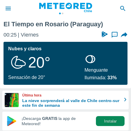
El Tiempo en Rosario (Paraguay)
privacidad
00:25
Viernes
...
o de
eteored.cl)
borado por
Nubes y claros
es para
20°
ue la
 que se
e calidad.
Menguante
eder a este
Sensación de 20°
Iluminada:
33%
ediante las
opciones:
Última hora
ookies y
La nieve sorprenderá al valle de Chile centro-sur
e forma
este fin de semana
d digital
¡Descarga
GRATIS
la app de
Instalar
ada, basada
Meteored!
mación