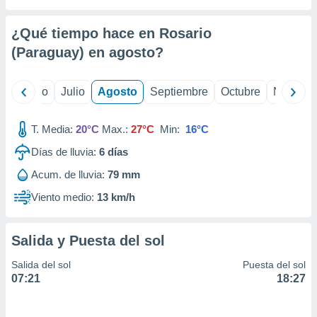
 seleccionar
o.
¿Qué tiempo hace en Rosario
calización
precisa e
(Paraguay) en
agosto
?
ión mediante
, publicidad
yo
Junio
Julio
Agosto
Septiembre
Octubre
Noviemb
dos,
T. Media:
20°C
Max.:
27°C
Min:
16°C
 publicidad
,
Días de lluvia:
6
días
ón de
 desarrollo
Acum. de lluvia:
79 mm
s.
Viento medio:
13 km/h
tros 1199
ios
Salida y Puesta del sol
Salida del sol
Puesta del sol
07:21
18:27