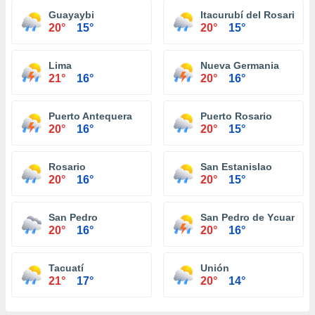
Guayaybi
Itacurubí del Rosario
20°
15°
20°
15°
Lima
Nueva Germania
21°
16°
20°
16°
Puerto Antequera
Puerto Rosario
20°
16°
20°
15°
Rosario
San Estanislao
20°
16°
20°
15°
San Pedro
San Pedro de Ycuaman
20°
16°
20°
16°
Tacuatí
Unión
21°
17°
20°
14°