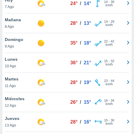
14
-
30
24°
/
14°
km/h
7 Ago
do en
 mismo.
sultar más
Mañana
14
-
29
28°
/
13°
 en nuestra
km/h
8 Ago
 Cookies
y
ualquier
Domingo
22
-
42
35°
/
18°
km/h
9 Ago
ento
 botón
ación de
Lunes
15
-
32
36°
/
21°
kies
km/h
10 Ago
 disponible
e nuestra
Martes
23
-
44
.
28°
/
19°
km/h
11 Ago
IVAMENTE,
Miércoles
16
-
34
26°
/
15°
km/h
12 Ago
as
 a cookies
Jueves
15
-
30
28°
/
16°
km/h
 no aceptar
13 Ago
ón de