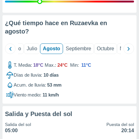
 seleccionar
o.
calización
precisa e
¿Qué tiempo hace en Ruzaevka en
ión mediante
agosto
?
, publicidad
yo
Junio
Julio
Agosto
Septiembre
Octubre
Noviemb
dos,
 publicidad
,
T. Media:
18°C
Max.:
24°C
Min:
11°C
ón de
Días de lluvia:
10
días
 desarrollo
s.
Acum. de lluvia:
53 mm
tros 1199
Viento medio:
11 km/h
ios
Salida y Puesta del sol
Salida del sol
Puesta del sol
05:00
20:14