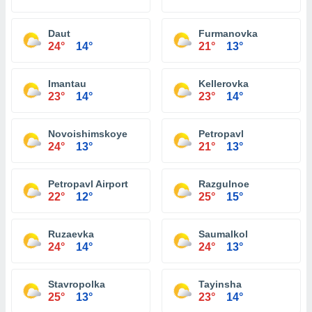
Daut
Furmanovka
24°
14°
21°
13°
Imantau
Kellerovka
23°
14°
23°
14°
Novoishimskoye
Petropavl
24°
13°
21°
13°
Petropavl Airport
Razgulnoe
22°
12°
25°
15°
Ruzaevka
Saumalkol
24°
14°
24°
13°
Stavropolka
Tayinsha
25°
13°
23°
14°