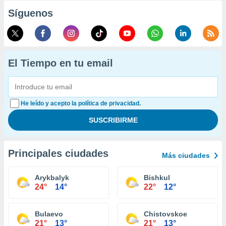
Síguenos
El Tiempo en tu email
He leído y acepto la política de privacidad.
Principales ciudades
Más ciudades
Arykbalyk
Bishkul
24°
14°
22°
12°
Bulaevo
Chistovskoe
21°
13°
21°
13°