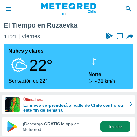
El Tiempo en Ruzaevka
privacidad
11:21
Viernes
...
o de
eteored.cl)
borado por
Nubes y claros
es para
22°
ue la
 que se
e calidad.
Norte
eder a este
Sensación de 22°
14
30 km/h
ediante las
opciones:
Última hora
ookies y
La nieve sorprenderá al valle de Chile centro-sur
e forma
este fin de semana
d digital
¡Descarga
GRATIS
la app de
Instalar
ada, basada
Meteored!
mación