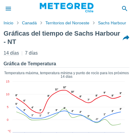
Inicio
Canadá
Territorios del Noroeste
Sachs Harbour
privacidad
Gráficas del tiempo de Sachs Harbour
enido de
- NT
eteored.cl)
aborado por
14 días
7 días
ales para
ar que la
Gráfica de Temperatura
ón que se
de calidad.
Temperatura máxima, temperatura mínima y punto de rocío para los próximos
eder a este
14 días
ediante las
15
 opciones:
12°
11°
10°
9°
9°
10
8°
8°
8°
8°
8°
cookies y
7°
6°
de forma
5°
5
4°
3°
uita
3°
3°
3°
3°
2°
2°
2°
1°
1°
1°
1°
0°
dad digital
-1°
0
ada, basada
formación
°C