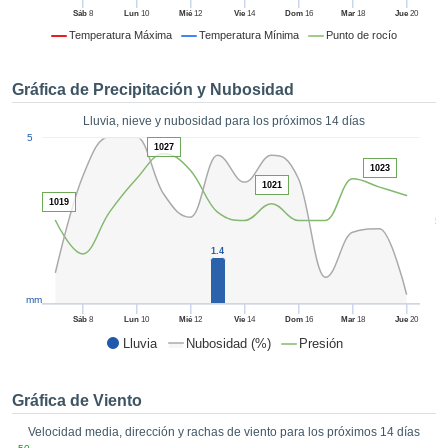
 mediante
Sáb
8
Lun
10
Mié
12
Vie
14
Dom
16
Mar
18
Jue
20
tecnologías
Temperatura Máxima
Temperatura Mínima
Punto de rocío
nos permite
r nuestra
para seguir
Gráfica de Precipitación y Nubosidad
e contenido
estándares
Lluvia, nieve y nubosidad para los próximos 14 días
ACEPTAR
1
 sin coste.
5
Y
1027
CONTINUAR
 el botón
1023
1021
continuar",
1019
ceder a la
CONFIGURACIÓN
5
tando la
n de todas
1.4
s, ya sean
de nuestros
mm
 que nos
ten el
Sáb
8
Lun
10
Mié
12
Vie
14
Dom
16
Mar
18
Jue
20
 y análisis
Lluvia
Nubosidad (%)
Presión
tamiento en
b, así como
r un perfil
Gráfica de Viento
ico para
Velocidad media, dirección y rachas de viento para los próximos 14 días
ublicidad y