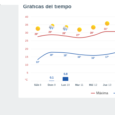
Gráficas del tiempo
40
35
31°
29°
30
28°
28°
28°
27°
25
20
18°
18°
15
16°
17°
16°
13°
10
5
0.8
0.1
°C
Sáb
8
Dom
9
Lun
10
Mar
11
Mié
12
Jue
13
Máxima