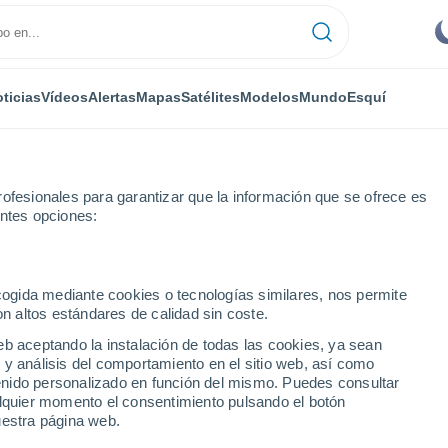
ticias
Vídeos
Alertas
Mapas
Satélites
Modelos
Mundo
Esquí
ofesionales para garantizar que la información que se ofrece es
entes opciones:
ecogida mediante cookies o tecnologías similares, nos permite
on altos estándares de calidad sin coste.
ier
eb aceptando la instalación de todas las cookies, ya sean
 y análisis del comportamiento en el sitio web, así como
...
ntenido personalizado en función del mismo. Puedes consultar
alquier momento el consentimiento pulsando el botón
Por hora
uestra página web.
Cielos despejados en las
próximas horas