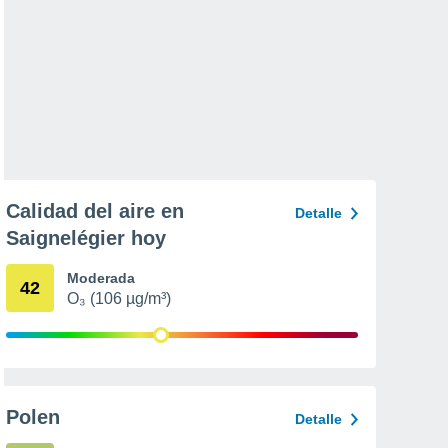
Calidad del aire en
Detalle
Saignelégier hoy
Moderada
42
O₃ (106 µg/m³)
Polen
Detalle