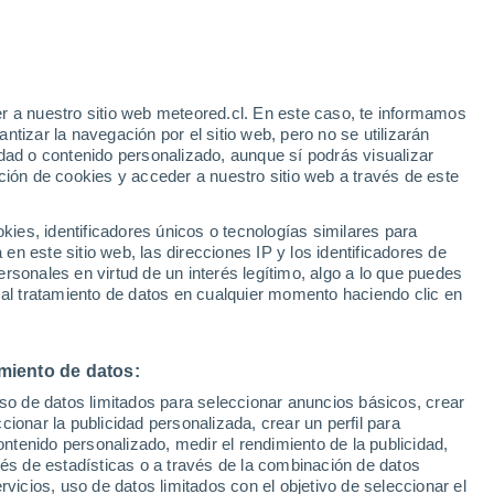
e
r a nuestro sitio web meteored.cl. En este caso, te informamos
:
24%
tizar la navegación por el sitio web, pero no se utilizarán
dad o contenido personalizado, aunque sí podrás visualizar
ción de cookies y acceder a nuestro sitio web a través de este
os
es, identificadores únicos o tecnologías similares para
n este sitio web, las direcciones IP y los identificadores de
rsonales en virtud de un interés legítimo, algo a lo que puedes
Satélites
Modelos
 al tratamiento de datos en cualquier momento haciendo clic en
miento de datos:
Martes
Miércoles
Jueves
Viernes
uso de datos limitados para seleccionar anuncios básicos, crear
11 Ago
12 Ago
13 Ago
14 Ago
ccionar la publicidad personalizada, crear un perfil para
ontenido personalizado, medir el rendimiento de la publicidad,
vés de estadísticas o a través de la combinación de datos
rvicios, uso de datos limitados con el objetivo de seleccionar el