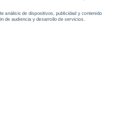
27°
/
16°
28°
/
16°
31°
/
17°
31°
/
18°
e análisis de dispositivos, publicidad y contenido
n de audiencia y desarrollo de servicios.
-
34
km/h
14
-
34
km/h
7
-
32
km/h
10
-
33
km/h
de agosto
Este
0 Bajo
7
-
16 km/h
FPS:
no
Este
0 Bajo
7
-
15 km/h
FPS:
no
Sureste
0 Bajo
8
-
17 km/h
FPS:
no
Este
5 Medio
7
-
23 km/h
FPS:
6-10