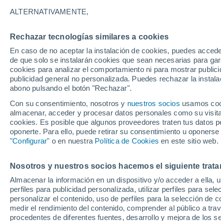
14°
ALTERNATIVAMENTE,
Rechazar tecnologías similares a cookies
Menguant
En caso de no aceptar la instalación de cookies, puedes accede
Iluminada
Sensación de 14°
de que solo se instalarán cookies que sean necesarias para garan
cookies para analizar el comportamiento ni para mostrar publici
publicidad general no personalizada. Puedes rechazar la instala
abono pulsando el botón "Rechazar".
Última hora
Aguanieve, heladas de hasta -3 °C y chubasc
Con su consentimiento, nosotros y
nuestros socios
usamos cooki
marcarán el fin de semana en la RM
almacenar, acceder y procesar datos personales como su visita e
cookies. Es posible que algunos proveedores traten tus datos pe
Tiempo 1 - 7 días
Actualidad
Mapa de temperatura
oponerte. Para ello, puede retirar su consentimiento u oponerse
"Configurar"
o en nuestra
Política de Cookies
en este sitio web.
Nosotros y nuestros socios hacemos el siguiente trata
Mañana
Lunes
Hoy
Almacenar la información en un dispositivo y/o acceder a ella, 
9 Ago
10 Ago
8 Ago
perfiles para publicidad personalizada, utilizar perfiles para sele
personalizar el contenido, uso de perfiles para la selección de c
medir el rendimiento del contenido, comprender al público a tra
procedentes de diferentes fuentes, desarrollo y mejora de los se
60%
60%