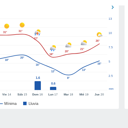
13
31°
31°
10
27°
26°
7.5
21°
20°
18°
20°
18°
5
16°
16°
13°
12°
2.5
1.6
8°
0.6
mm
Vie
14
Sáb
15
Dom
16
Lun
17
Mar
18
Mié
19
Jue
20
Mínima
Lluvia