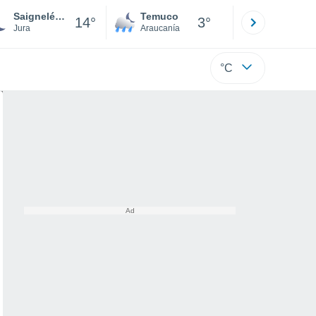
Saignelégier
Temuco
Osorno
14°
3°
Jura
Araucanía
Los Lagos
°C