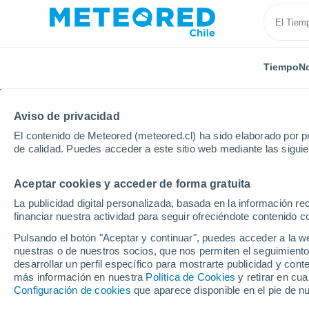
Tiempo
No
Aviso de privacidad
El contenido de Meteored (meteored.cl) ha sido elaborado por pr
de calidad. Puedes acceder a este sitio web mediante las sigui
Aceptar cookies y acceder de forma gratuita
Inicio
Suiza
Jura
Saignelégier
La publicidad digital personalizada, basada en la información r
financiar nuestra actividad para seguir ofreciéndote contenido c
El Tiempo en Saignelég
Pulsando el botón "Aceptar y continuar", puedes acceder a la w
nuestras o de nuestros socios, que nos permiten el seguimiento
04:46
Sábado
desarrollar un perfil específico para mostrarte publicidad y co
más información en nuestra
Política de Cookies
y retirar en cu
Configuración de cookies
que aparece disponible en el pie de n
Cielo despejado