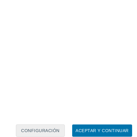
Calendario lunar
Lun
Mar
Mié
Jue
Vie
Sáb
Dom
8
9
10
11
12
13
14
15
16
17
18
19
20
21
CONFIGURACIÓN
ACEPTAR Y CONTINUAR