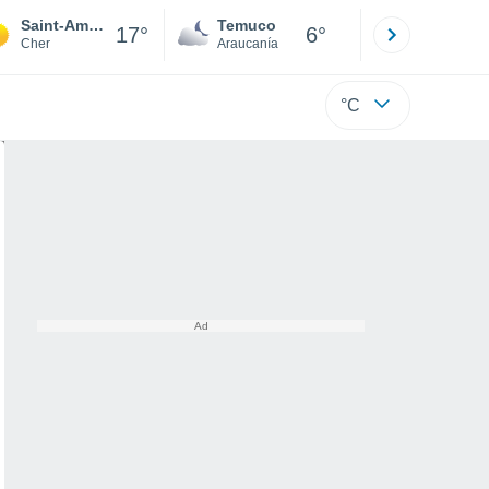
Saint-Amand-Montrond
Temuco
Osorno
17°
6°
Cher
Araucanía
Los Lagos
°C