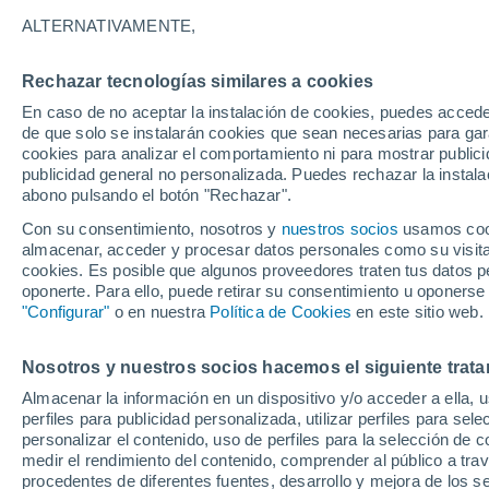
16°
ALTERNATIVAMENTE,
Rechazar tecnologías similares a cookies
Norte
En caso de no aceptar la instalación de cookies, puedes accede
Sensación de 16°
8
-
14 km/
de que solo se instalarán cookies que sean necesarias para garan
cookies para analizar el comportamiento ni para mostrar publici
publicidad general no personalizada. Puedes rechazar la instala
abono pulsando el botón "Rechazar".
Última hora
La nieve sorprenderá al valle de Chile centro-
Con su consentimiento, nosotros y
nuestros socios
usamos cooki
este fin de semana
almacenar, acceder y procesar datos personales como su visita e
cookies. Es posible que algunos proveedores traten tus datos pe
Tiempo 1 - 7 días
Actualidad
Mapa de temperatura
oponerte. Para ello, puede retirar su consentimiento u oponerse
"Configurar"
o en nuestra
Política de Cookies
en este sitio web.
Nosotros y nuestros socios hacemos el siguiente trata
Mañana
Domingo
Hoy
Almacenar la información en un dispositivo y/o acceder a ella, 
8 Ago
9 Ago
7 Ago
perfiles para publicidad personalizada, utilizar perfiles para sele
personalizar el contenido, uso de perfiles para la selección de c
medir el rendimiento del contenido, comprender al público a tra
procedentes de diferentes fuentes, desarrollo y mejora de los se
70%