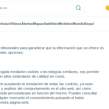
ticias
Vídeos
Alertas
Mapas
Satélites
Modelos
Mundo
Esquí
ofesionales para garantizar que la información que se ofrece es
entes opciones:
aint-Amand-Montrond
ecogida mediante cookies o tecnologías similares, nos permite
on altos estándares de calidad sin coste.
mand-Montrond
eb aceptando la instalación de todas las cookies, ya sean
 y análisis del comportamiento en el sitio web, así como
...
ntenido personalizado en función del mismo. Puedes consultar
alquier momento el consentimiento pulsando el botón
Por hora
uestra página web.
Cielos despejados en las
próximas horas