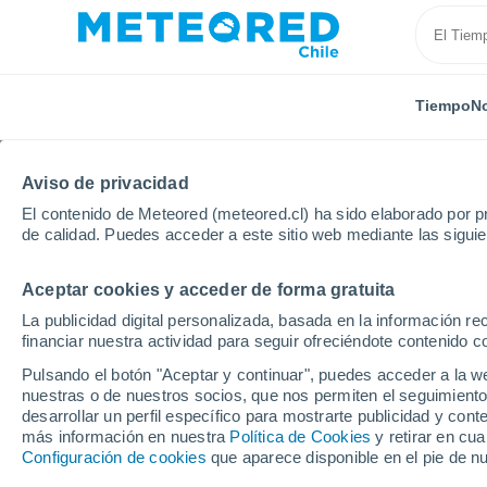
Tiempo
No
Aviso de privacidad
El contenido de Meteored (meteored.cl) ha sido elaborado por pr
de calidad. Puedes acceder a este sitio web mediante las sigui
Aceptar cookies y acceder de forma gratuita
Inicio
Francia
Centro-Valle de Loira
Cher
S
La publicidad digital personalizada, basada en la información r
financiar nuestra actividad para seguir ofreciéndote contenido c
El Tiempo en Saint-A
Pulsando el botón "Aceptar y continuar", puedes acceder a la w
nuestras o de nuestros socios, que nos permiten el seguimiento
07:23
Viernes
desarrollar un perfil específico para mostrarte publicidad y co
más información en nuestra
Política de Cookies
y retirar en cu
Configuración de cookies
que aparece disponible en el pie de n
Soleado