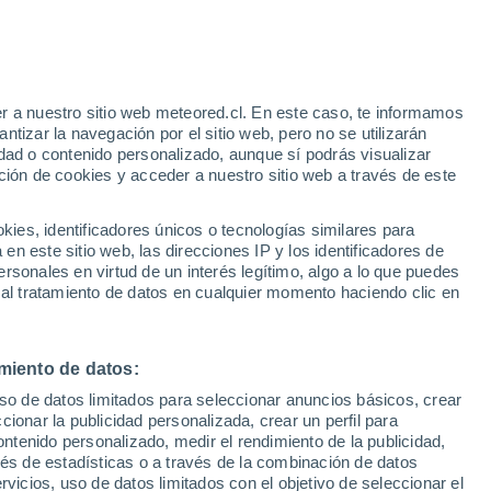
r a nuestro sitio web meteored.cl. En este caso, te informamos
h
tizar la navegación por el sitio web, pero no se utilizarán
dad o contenido personalizado, aunque sí podrás visualizar
ción de cookies y acceder a nuestro sitio web a través de este
sur
es, identificadores únicos o tecnologías similares para
n este sitio web, las direcciones IP y los identificadores de
rsonales en virtud de un interés legítimo, algo a lo que puedes
Satélites
Modelos
 al tratamiento de datos en cualquier momento haciendo clic en
miento de datos:
Lunes
Martes
Miércoles
Jueves
uso de datos limitados para seleccionar anuncios básicos, crear
10 Ago
11 Ago
12 Ago
13 Ago
ccionar la publicidad personalizada, crear un perfil para
ontenido personalizado, medir el rendimiento de la publicidad,
vés de estadísticas o a través de la combinación de datos
rvicios, uso de datos limitados con el objetivo de seleccionar el