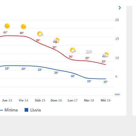
20
41°
40°
15
36°
32°
26°
10
25°
23°
23°
23°
22°
20°
18°
5
15°
15°
mm
Jue
13
Vie
14
Sáb
15
Dom
16
Lun
17
Mar
18
Mié
19
Mínima
Lluvia