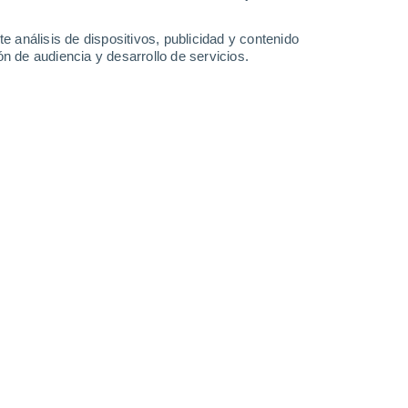
33°
/
19°
35°
/
19°
38°
/
21°
41°
/
23°
e análisis de dispositivos, publicidad y contenido
n de audiencia y desarrollo de servicios.
-
23
km/h
15
-
32
km/h
11
-
27
km/h
9
-
25
km/h
nd hoy
, 7 de agosto
Norte
0 Bajo
8
-
14 km/h
FPS:
no
Norte
0 Bajo
8
-
16 km/h
FPS:
no
Noreste
1 Bajo
9
-
20 km/h
FPS:
no
Noreste
4 Medio
9
-
24 km/h
FPS:
6-10