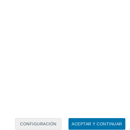
Calendario lunar
Lun
Mar
Mié
Jue
Vie
Sáb
Dom
7
8
9
10
11
12
13
14
15
16
17
18
19
20
CONFIGURACIÓN
ACEPTAR Y CONTINUAR