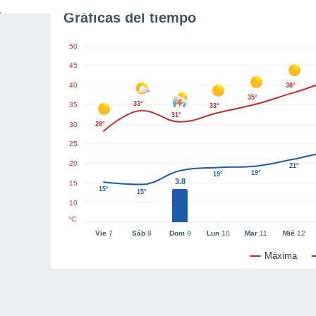
Gráficas del tiempo
50
45
40
38°
35°
33°
35
33°
31°
30
28°
25
20
21°
19°
19°
3.8
15
15°
15°
10
°C
Vie
7
Sáb
8
Dom
9
Lun
10
Mar
11
Mié
12
Máxima