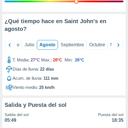
 seleccionar
o.
calización
precisa e
¿Qué tiempo hace en Saint John's en
ión mediante
agosto
?
, publicidad
yo
Junio
Julio
Agosto
Septiembre
Octubre
Noviemb
dos,
 publicidad
,
T. Media:
27°C
Max.:
28°C
Min:
26°C
ón de
Días de lluvia:
22
días
 desarrollo
s.
Acum. de lluvia:
111 mm
tros 1199
Viento medio:
25 km/h
ios
Salida y Puesta del sol
Salida del sol
Puesta del sol
05:49
18:35