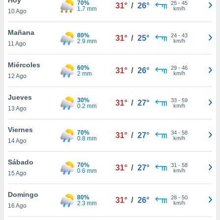
70%
25
-
45
31°
/
26°
1.7 mm
km/h
10 Ago
do en
 mismo.
sultar más
Mañana
80%
24
-
43
31°
/
25°
 en nuestra
2.9 mm
km/h
11 Ago
 Cookies
y
ualquier
Miércoles
60%
29
-
46
31°
/
26°
2 mm
km/h
12 Ago
ento
 botón
ación de
Jueves
30%
33
-
59
31°
/
27°
kies
0.2 mm
km/h
13 Ago
 disponible
e nuestra
Viernes
70%
34
-
58
.
31°
/
27°
0.8 mm
km/h
14 Ago
IVAMENTE,
Sábado
70%
31
-
58
31°
/
27°
0.6 mm
km/h
15 Ago
as
 a cookies
Domingo
80%
28
-
50
31°
/
26°
2.3 mm
km/h
 no aceptar
16 Ago
ón de