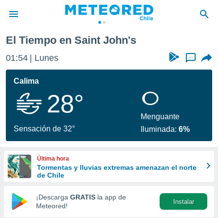
El Tiempo en Saint John's
privacidad
01:54
Lunes
...
o de
eteored.cl)
borado por
Calima
es para
28°
ue la
 que se
e calidad.
Menguante
eder a este
Sensación de 32°
Iluminada:
6%
ediante las
opciones:
Última hora
ookies y
Tormentas y lluvias extremas amenazan el norte
e forma
de Chile
d digital
¡Descarga
GRATIS
la app de
Instalar
ada, basada
Meteored!
mación