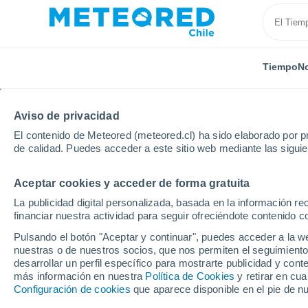
Tiempo
No
Aviso de privacidad
El contenido de Meteored (meteored.cl) ha sido elaborado por pr
de calidad. Puedes acceder a este sitio web mediante las sigui
Aceptar cookies y acceder de forma gratuita
Inicio
Francia
Centro-Valle de Loira
Loir y Cher
La publicidad digital personalizada, basada en la información r
financiar nuestra actividad para seguir ofreciéndote contenido c
El Tiempo en Saint-Ju
Pulsando el botón "Aceptar y continuar", puedes acceder a la w
nuestras o de nuestros socios, que nos permiten el seguimiento
08:36
Domingo
desarrollar un perfil específico para mostrarte publicidad y co
más información en nuestra
Política de Cookies
y retirar en cu
Configuración de cookies
que aparece disponible en el pie de n
Lluvia débil