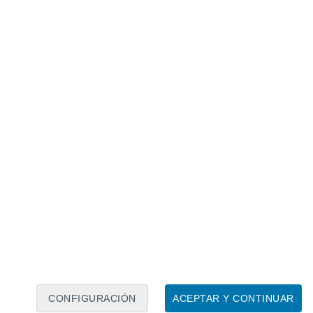
Calendario lunar
Lun
Mar
Mié
Jue
Vie
Sáb
Dom
9
10
11
12
13
14
15
16
17
18
19
20
21
22
CONFIGURACIÓN
ACEPTAR Y CONTINUAR