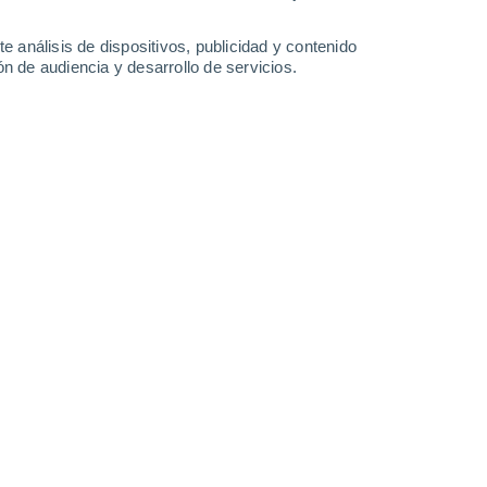
0.3 mm
0.7 mm
37°
/
22°
39°
/
23°
39°
/
23°
34°
/
22°
e análisis de dispositivos, publicidad y contenido
n de audiencia y desarrollo de servicios.
-
29
km/h
10
-
30
km/h
22
-
42
km/h
21
-
51
km/h
don hoy
, 9 de agosto
Suroeste
1 Bajo
12
-
22 km/h
FPS:
no
Sur
1 Bajo
10
-
23 km/h
FPS:
no
Sureste
3 Medio
9
-
23 km/h
FPS:
6-10
Sur
5 Medio
5
-
26 km/h
FPS:
6-10