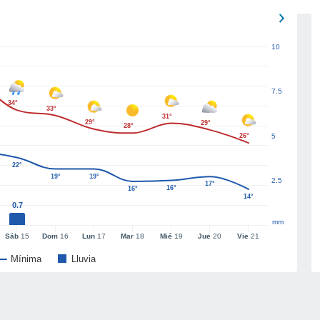
10
7.5
34°
33°
31°
29°
29°
28°
26°
5
22°
19°
19°
2.5
17°
16°
16°
14°
0.7
mm
Sáb
15
Dom
16
Lun
17
Mar
18
Mié
19
Jue
20
Vie
21
Mínima
Lluvia