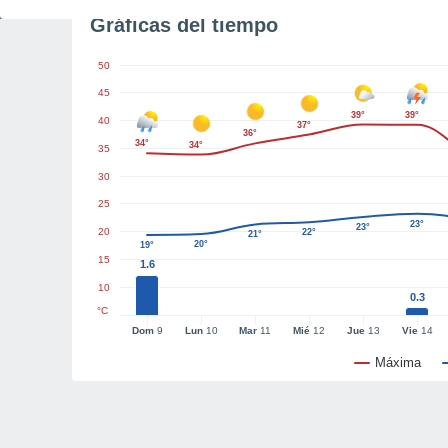
Gráficas del tiempo
50
45
39°
39°
40
37°
36°
34°
34°
35
30
25
23°
23°
20
22°
21°
20°
19°
15
1.6
10
0.3
°C
Dom
9
Lun
10
Mar
11
Mié
12
Jue
13
Vie
14
Máxima