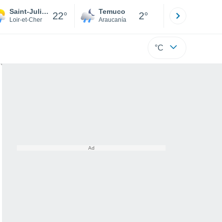
Saint-Julien-de-Chédon
Temuco
Osorno
22°
2°
Loir-et-Cher
Araucanía
Los Lagos
°C