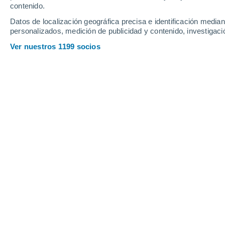
1.6 mm
contenido.
34°
/
20°
36°
/
21°
34°
/
19°
Datos de localización geográfica precisa e identificación mediant
personalizados, medición de publicidad y contenido, investigació
11
-
24
km/h
18
-
35
km/h
15
13
-
30
km/h
Ver nuestros 1199 socios
Pronóstico para Saint-Julien-de-Ché
Lluvia débil
30%
22°
09:00
0.1 mm
Sensación T.
22°
Lluvia débil
30%
21°
10:00
0.2 mm
Sensación T.
21°
Lluvia débil
30%
20°
11:00
1.2 mm
Sensación T.
20°
Nubes y claros
28°
12:00
Sensación T.
28°