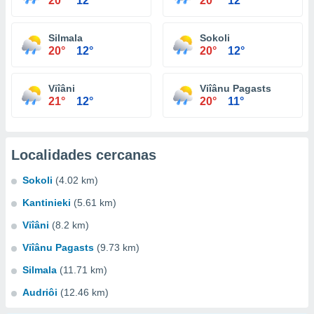
20°
12°
20°
12°
Silmala
Sokoli
20°
12°
20°
12°
Viîâni
Viîânu Pagasts
21°
12°
20°
11°
Localidades cercanas
Sokoli
(4.02 km)
Kantinieki
(5.61 km)
Viîâni
(8.2 km)
Viîânu Pagasts
(9.73 km)
Silmala
(11.71 km)
Audriôi
(12.46 km)