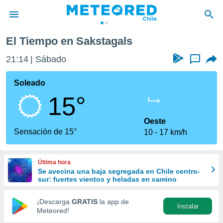
El Tiempo en Sakstagals
privacidad
21:14
Sábado
...
o de
eteored.cl)
borado por
Soleado
es para
15°
ue la
 que se
e calidad.
Oeste
eder a este
Sensación de 15°
10
17 km/h
ediante las
opciones:
Última hora
ookies y
Se avecina una baja segregada en Chile centro-
e forma
sur: fuertes vientos y heladas en camino
d digital
¡Descarga
GRATIS
la app de
Instalar
ada, basada
Meteored!
mación