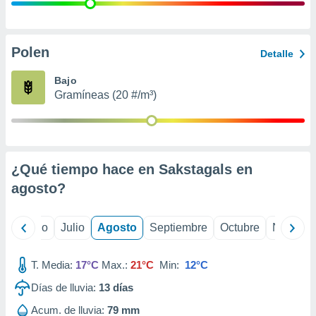
 seleccionar
o.
calización
precisa e
Polen
Detalle
ión mediante
Bajo
, publicidad
Gramíneas (20 #/m³)
dos,
 publicidad
,
ón de
¿Qué tiempo hace en Sakstagals en
 desarrollo
s.
agosto
?
tros 1199
ios
yo
Junio
Julio
Agosto
Septiembre
Octubre
Noviemb
T. Media:
17°C
Max.:
21°C
Min:
12°C
Días de lluvia:
13
días
Acum. de lluvia:
79 mm