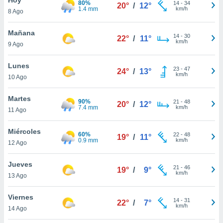
80%
14
-
34
20°
/
12°
1.4 mm
km/h
8 Ago
do en
 mismo.
sultar más
Mañana
14
-
30
22°
/
11°
 en nuestra
km/h
9 Ago
 Cookies
y
ualquier
Lunes
23
-
47
24°
/
13°
km/h
10 Ago
ento
 botón
ación de
Martes
90%
21
-
48
20°
/
12°
kies
7.4 mm
km/h
11 Ago
 disponible
e nuestra
Miércoles
60%
22
-
48
.
19°
/
11°
0.9 mm
km/h
12 Ago
IVAMENTE,
Jueves
21
-
46
19°
/
9°
km/h
13 Ago
as
 a cookies
Viernes
14
-
31
22°
/
7°
km/h
 no aceptar
14 Ago
ón de