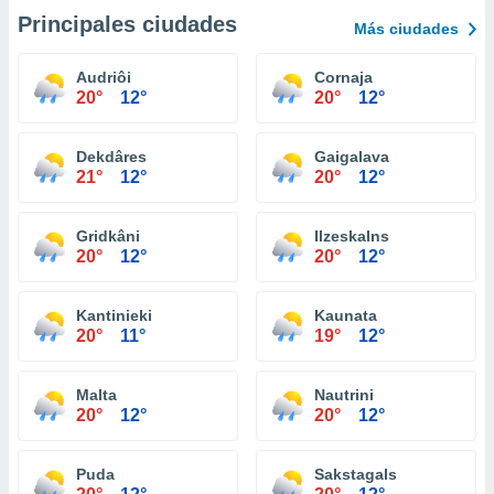
Principales ciudades
Más ciudades
Audriôi
Cornaja
20°
12°
20°
12°
Dekdâres
Gaigalava
21°
12°
20°
12°
Gridkâni
Ilzeskalns
20°
12°
20°
12°
Kantinieki
Kaunata
20°
11°
19°
12°
Malta
Nautrini
20°
12°
20°
12°
Puda
Sakstagals