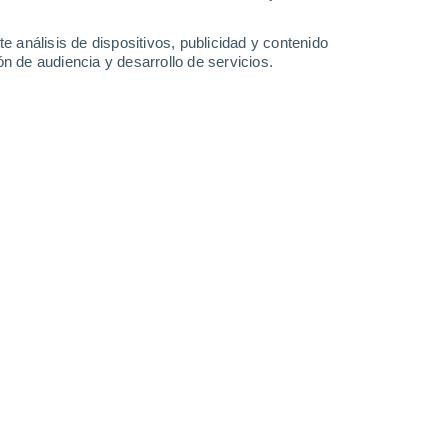
28°
/
12°
33°
/
17°
34°
/
18°
34°
/
15°
e análisis de dispositivos, publicidad y contenido
n de audiencia y desarrollo de servicios.
-
33
km/h
14
-
36
km/h
17
-
44
km/h
11
-
37
km/h
á hoy
, 7 de agosto
Suroeste
1 Bajo
2
-
10 km/h
FPS:
no
Sur
2 Bajo
4
-
15 km/h
FPS:
no
Sur
3 Medio
7
-
21 km/h
FPS:
6-10
Sur
5 Medio
8
-
24 km/h
FPS:
6-10