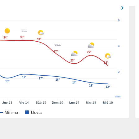
6
35°
34°
33°
4
27°
27°
23°
22°
2
17°
17°
16°
15°
14°
13°
12°
mm
Jue
13
Vie
14
Sáb
15
Dom
16
Lun
17
Mar
18
Mié
19
Mínima
Lluvia