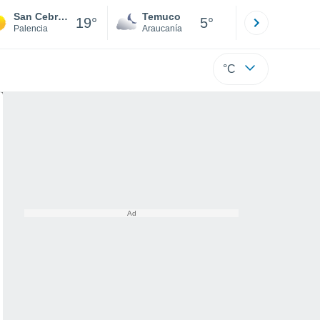
San Cebrián de Mudá
Temuco
Osorno
19°
5°
Palencia
Araucanía
Los Lagos
°C