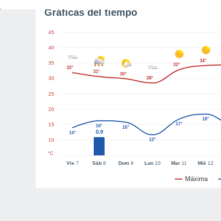
Gráficas del tiempo
45
40
34°
35
33°
32°
31°
30°
30
28°
25
20
18°
17°
15
16°
16°
0.9
14°
10
12°
°C
Vie
7
Sáb
8
Dom
9
Lun
10
Mar
11
Mié
12
Máxima