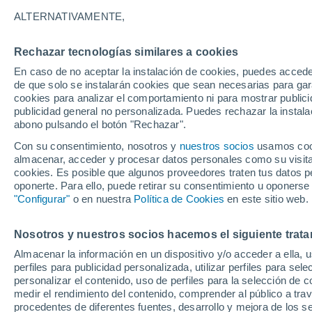
19°
ALTERNATIVAMENTE,
Rechazar tecnologías similares a cookies
Suroeste
En caso de no aceptar la instalación de cookies, puedes accede
Sensación de 19°
2
-
10 km/
de que solo se instalarán cookies que sean necesarias para garan
cookies para analizar el comportamiento ni para mostrar publici
publicidad general no personalizada. Puedes rechazar la instala
abono pulsando el botón "Rechazar".
Última hora
La nieve sorprenderá al valle de Chile centro-
Con su consentimiento, nosotros y
nuestros socios
usamos cooki
este fin de semana
almacenar, acceder y procesar datos personales como su visita e
cookies. Es posible que algunos proveedores traten tus datos pe
Tiempo 1 - 7 días
Actualidad
Mapa de temperatura
oponerte. Para ello, puede retirar su consentimiento u oponerse
"Configurar"
o en nuestra
Política de Cookies
en este sitio web.
Nosotros y nuestros socios hacemos el siguiente trata
Mañana
Domingo
Hoy
Almacenar la información en un dispositivo y/o acceder a ella, 
8 Ago
9 Ago
7 Ago
perfiles para publicidad personalizada, utilizar perfiles para sele
personalizar el contenido, uso de perfiles para la selección de c
medir el rendimiento del contenido, comprender al público a tra
procedentes de diferentes fuentes, desarrollo y mejora de los se
70%