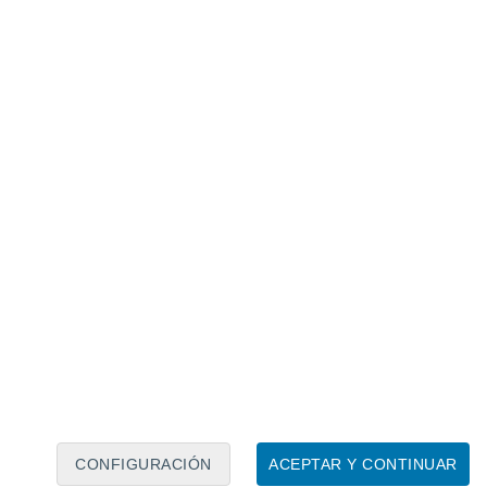
Calendario lunar
Lun
Mar
Mié
Jue
Vie
Sáb
Dom
7
8
9
10
11
12
13
14
15
16
17
18
19
20
CONFIGURACIÓN
ACEPTAR Y CONTINUAR