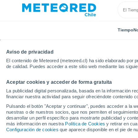
Tiempo
No
Aviso de privacidad
El contenido de Meteored (meteored.cl) ha sido elaborado por pr
de calidad. Puedes acceder a este sitio web mediante las sigui
Aceptar cookies y acceder de forma gratuita
Inicio
España
Castilla y León
Provincia de Pale
La publicidad digital personalizada, basada en la información r
financiar nuestra actividad para seguir ofreciéndote contenido c
El Tiempo en San Cebr
Pulsando el botón "Aceptar y continuar", puedes acceder a la w
nuestras o de nuestros socios, que nos permiten el seguimiento
08:53
Viernes
desarrollar un perfil específico para mostrarte publicidad y co
más información en nuestra
Política de Cookies
y retirar en cu
Configuración de cookies
que aparece disponible en el pie de n
Soleado