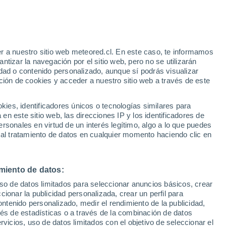
r a nuestro sitio web meteored.cl. En este caso, te informamos
h
tizar la navegación por el sitio web, pero no se utilizarán
dad o contenido personalizado, aunque sí podrás visualizar
ción de cookies y acceder a nuestro sitio web a través de este
sur
es, identificadores únicos o tecnologías similares para
n este sitio web, las direcciones IP y los identificadores de
rsonales en virtud de un interés legítimo, algo a lo que puedes
Satélites
Modelos
 al tratamiento de datos en cualquier momento haciendo clic en
miento de datos:
Lunes
Martes
Miércoles
Jueves
uso de datos limitados para seleccionar anuncios básicos, crear
10 Ago
11 Ago
12 Ago
13 Ago
ccionar la publicidad personalizada, crear un perfil para
ontenido personalizado, medir el rendimiento de la publicidad,
vés de estadísticas o a través de la combinación de datos
rvicios, uso de datos limitados con el objetivo de seleccionar el