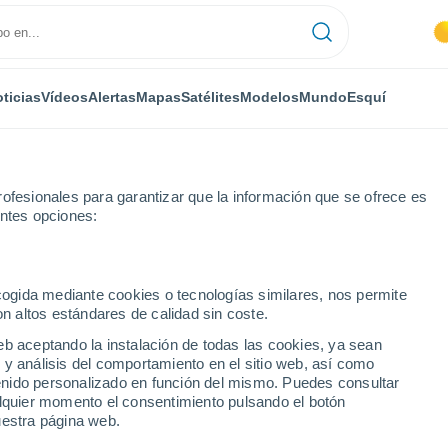
ticias
Vídeos
Alertas
Mapas
Satélites
Modelos
Mundo
Esquí
ofesionales para garantizar que la información que se ofrece es
entes opciones:
ncia
San Cebrián de Mudá
ecogida mediante cookies o tecnologías similares, nos permite
on altos estándares de calidad sin coste.
ián de Mudá
eb aceptando la instalación de todas las cookies, ya sean
 y análisis del comportamiento en el sitio web, así como
...
ntenido personalizado en función del mismo. Puedes consultar
alquier momento el consentimiento pulsando el botón
Por hora
uestra página web.
Cielos despejados en las
próximas horas