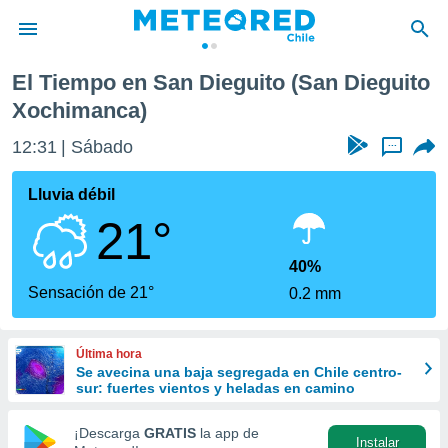
o Xochimanca)
El Tiempo en San Dieguito (San Dieguito
privacidad
Xochimanca)
o de
eteored.cl)
12:31
Sábado
...
borado por
es para
Lluvia débil
ue la
 que se
21°
e calidad.
eder a este
40%
ediante las
Sensación de 21°
opciones:
0.2 mm
ookies y
e forma
Última hora
Se avecina una baja segregada en Chile centro-
sur: fuertes vientos y heladas en camino
d digital
ada, basada
¡Descarga
GRATIS
la app de
mación
Instalar