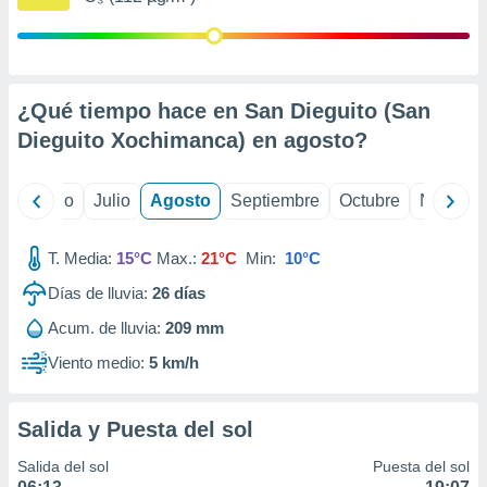
 seleccionar
o.
calización
precisa e
ión mediante
¿Qué tiempo hace en San Dieguito (San
Dieguito Xochimanca) en
agosto
?
, publicidad
dos,
yo
Junio
Julio
Agosto
Septiembre
Octubre
Noviemb
 publicidad
,
ón de
T. Media:
15°C
Max.:
21°C
Min:
10°C
 desarrollo
s.
Días de lluvia:
26
días
tros 1199
Acum. de lluvia:
209 mm
ios
Viento medio:
5 km/h
Salida y Puesta del sol
Salida del sol
Puesta del sol