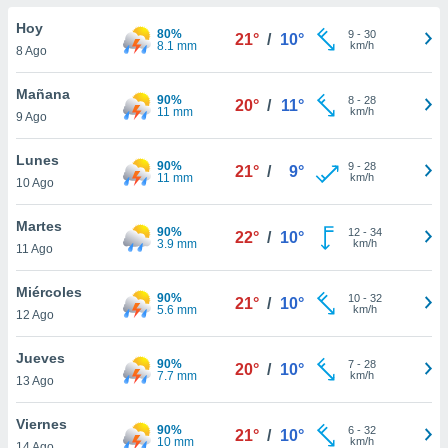
do en
Hoy
80%
9
-
30
21°
/
10°
 mismo.
8.1 mm
km/h
8 Ago
sultar más
 en nuestra
Mañana
90%
8
-
28
 Cookies
y
20°
/
11°
11 mm
km/h
9 Ago
ualquier
ento
Lunes
90%
9
-
28
21°
/
9°
 botón
11 mm
km/h
10 Ago
ación de
kies
Martes
90%
12
-
34
 disponible
22°
/
10°
3.9 mm
km/h
11 Ago
e nuestra
.
Miércoles
90%
10
-
32
21°
/
10°
5.6 mm
km/h
IVAMENTE,
12 Ago
Jueves
90%
7
-
28
20°
/
10°
as
7.7 mm
km/h
13 Ago
 a cookies
 no aceptar
Viernes
90%
6
-
32
21°
/
10°
ón de
10 mm
km/h
14 Ago