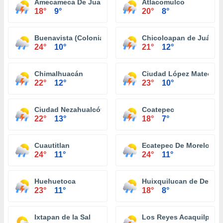
Amecameca De Juarez
Atlacomulco
18°
9°
20°
8°
Buenavista (Colonia Buenavista)
Chicoloapan de Juárez
24°
10°
21°
12°
Chimalhuacán
Ciudad López Mateos
22°
12°
23°
10°
Ciudad Nezahualcóyotl
Coatepec
22°
13°
18°
7°
Cuautitlan
Ecatepec De Morelos
24°
11°
24°
11°
Huehuetoca
Huixquilucan de Degol
23°
11°
18°
8°
Ixtapan de la Sal
Los Reyes Acaquilpan