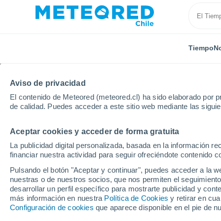
Tiempo
No
Aviso de privacidad
El contenido de Meteored (meteored.cl) ha sido elaborado por pr
de calidad. Puedes acceder a este sitio web mediante las sigui
Aceptar cookies y acceder de forma gratuita
Inicio
Italia
Provincia de Macerata
San Ginesio
La publicidad digital personalizada, basada en la información r
financiar nuestra actividad para seguir ofreciéndote contenido c
El Tiempo en San Gine
Pulsando el botón "Aceptar y continuar", puedes acceder a la w
nuestras o de nuestros socios, que nos permiten el seguimiento
06:13
Viernes
desarrollar un perfil específico para mostrarte publicidad y co
más información en nuestra
Política de Cookies
y retirar en cu
Configuración de cookies
que aparece disponible en el pie de n
Soleado