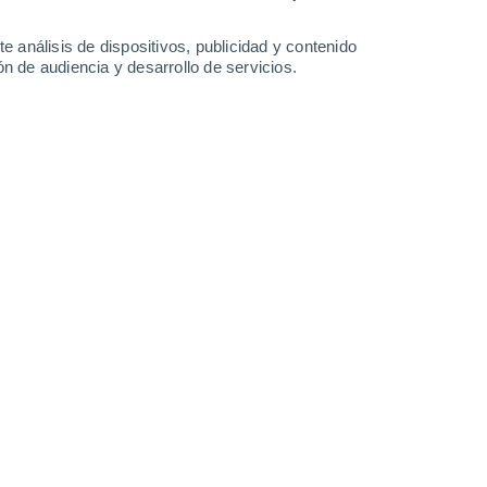
0.6 mm
0.5 mm
34°
/
20°
32°
/
21°
32°
/
19°
32°
/
21°
e análisis de dispositivos, publicidad y contenido
n de audiencia y desarrollo de servicios.
-
33
km/h
10
-
35
km/h
13
-
35
km/h
13
-
37
km/h
de agosto
Suroeste
0 Bajo
5
-
13 km/h
FPS:
no
Suroeste
0 Bajo
5
-
11 km/h
FPS:
no
Oeste
1 Bajo
6
-
13 km/h
FPS:
no
Oeste
2 Bajo
5
-
14 km/h
FPS:
no