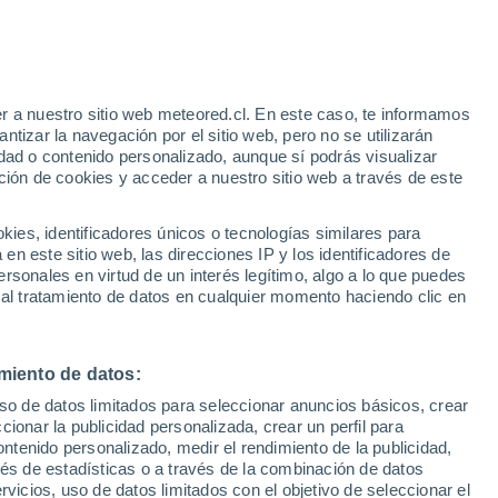
r a nuestro sitio web meteored.cl. En este caso, te informamos
h
tizar la navegación por el sitio web, pero no se utilizarán
dad o contenido personalizado, aunque sí podrás visualizar
ción de cookies y acceder a nuestro sitio web a través de este
sur
es, identificadores únicos o tecnologías similares para
n este sitio web, las direcciones IP y los identificadores de
rsonales en virtud de un interés legítimo, algo a lo que puedes
Satélites
Modelos
 al tratamiento de datos en cualquier momento haciendo clic en
miento de datos:
Lunes
Martes
Miércoles
Jueves
uso de datos limitados para seleccionar anuncios básicos, crear
10 Ago
11 Ago
12 Ago
13 Ago
ccionar la publicidad personalizada, crear un perfil para
ontenido personalizado, medir el rendimiento de la publicidad,
vés de estadísticas o a través de la combinación de datos
rvicios, uso de datos limitados con el objetivo de seleccionar el
40%
50%