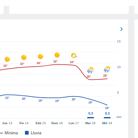
15
34°
34°
34°
33°
32°
10
28°
28°
5
21°
20°
20°
19°
19°
19°
16°
0.3
0.3
mm
Jue
13
Vie
14
Sáb
15
Dom
16
Lun
17
Mar
18
Mié
19
Mínima
Lluvia