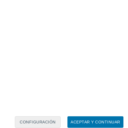
Calendario lunar
Lun
Mar
Mié
Jue
Vie
Sáb
Dom
7
8
9
10
11
12
13
14
15
16
17
18
19
20
CONFIGURACIÓN
ACEPTAR Y CONTINUAR