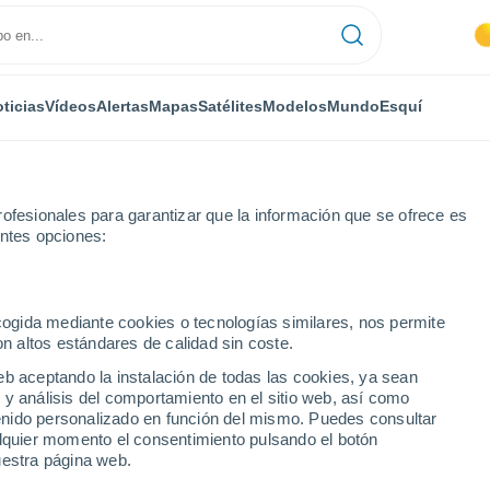
ticias
Vídeos
Alertas
Mapas
Satélites
Modelos
Mundo
Esquí
ofesionales para garantizar que la información que se ofrece es
entes opciones:
ecogida mediante cookies o tecnologías similares, nos permite
on altos estándares de calidad sin coste.
sio
eb aceptando la instalación de todas las cookies, ya sean
 y análisis del comportamiento en el sitio web, así como
...
ntenido personalizado en función del mismo. Puedes consultar
alquier momento el consentimiento pulsando el botón
Por hora
uestra página web.
Intervalos nubosos en las
próximas horas