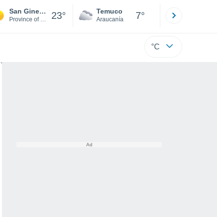
San Ginesio
Temuco
Osorno
23°
7°
Province of Macerata
Araucanía
Los Lagos
°C