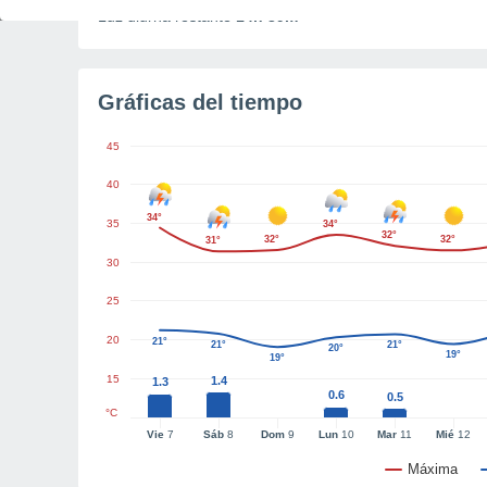
Luz diurna restante
14h 39m
Gráficas del tiempo
45
40
34°
35
34°
32°
32°
32°
31°
30
25
20
21°
21°
21°
20°
19°
19°
15
1.4
1.3
0.6
0.5
°C
Vie
7
Sáb
8
Dom
9
Lun
10
Mar
11
Mié
12
Máxima