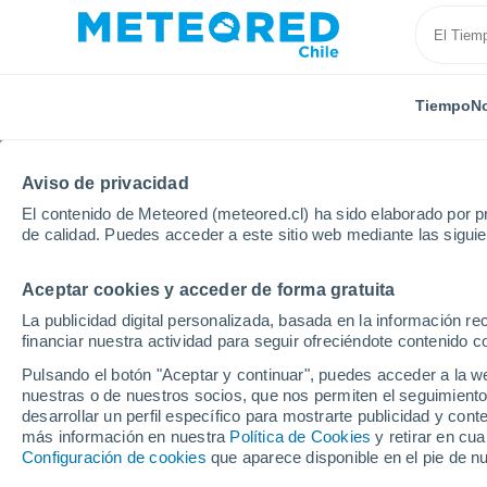
Tiempo
No
Aviso de privacidad
El contenido de Meteored (meteored.cl) ha sido elaborado por pr
de calidad. Puedes acceder a este sitio web mediante las sigui
Aceptar cookies y acceder de forma gratuita
Inicio
Costa Rica
Provincia de San José
San Isi
La publicidad digital personalizada, basada en la información r
financiar nuestra actividad para seguir ofreciéndote contenido c
El Tiempo en San Isidr
Pulsando el botón "Aceptar y continuar", puedes acceder a la w
nuestras o de nuestros socios, que nos permiten el seguimiento
07:41
Sábado
desarrollar un perfil específico para mostrarte publicidad y co
más información en nuestra
Política de Cookies
y retirar en cu
Configuración de cookies
que aparece disponible en el pie de n
Parcialmente nuboso