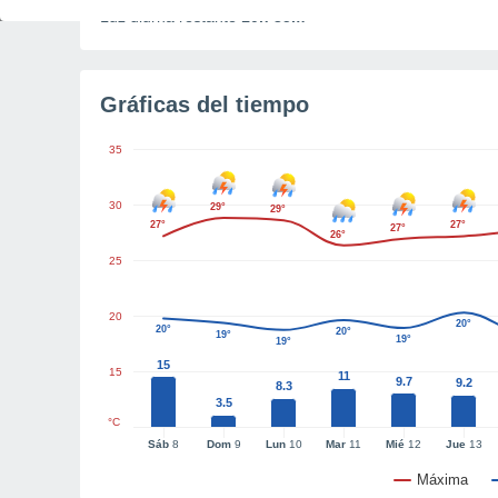
Luz diurna restante
10h 35m
Gráficas del tiempo
35
30
29°
29°
27°
27°
27°
26°
25
20
20°
20°
20°
19°
19°
19°
15
15
11
9.7
9.2
8.3
3.5
°C
Sáb
8
Dom
9
Lun
10
Mar
11
Mié
12
Jue
13
Máxima