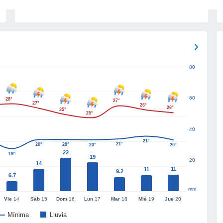
80
60
28°
27°
27°
26°
26°
25°
25°
40
21°
21°
20°
20°
20°
20°
22
19°
19
20
14
11
11
9.2
6.7
mm
Vie
14
Sáb
15
Dom
16
Lun
17
Mar
18
Mié
19
Jue
20
Mínima
Lluvia