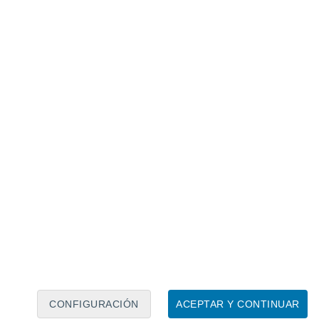
Calendario lunar
Lun
Mar
Mié
Jue
Vie
Sáb
Dom
8
9
10
11
12
13
14
15
16
17
18
19
20
21
CONFIGURACIÓN
ACEPTAR Y CONTINUAR