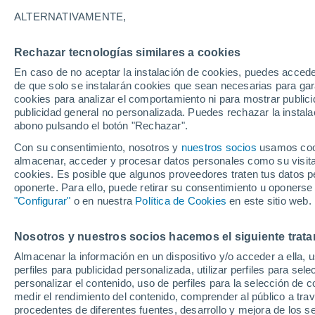
24°
ALTERNATIVAMENTE,
Rechazar tecnologías similares a cookies
Suroeste
En caso de no aceptar la instalación de cookies, puedes accede
Sensación de 23°
3
-
17 km/
de que solo se instalarán cookies que sean necesarias para garan
cookies para analizar el comportamiento ni para mostrar publici
publicidad general no personalizada. Puedes rechazar la instala
abono pulsando el botón "Rechazar".
Última hora
Un sistema de altura traerá intensas lluvias al
Con su consentimiento, nosotros y
nuestros socios
usamos cooki
Norte de Chile: alerta por isoterma cero alta
almacenar, acceder y procesar datos personales como su visita e
cookies. Es posible que algunos proveedores traten tus datos pe
Tiempo 1 - 7 días
Actualidad
Mapa de temperatura
oponerte. Para ello, puede retirar su consentimiento u oponerse
"Configurar"
o en nuestra
Política de Cookies
en este sitio web.
Nosotros y nuestros socios hacemos el siguiente trata
Mañana
Lunes
Hoy
Almacenar la información en un dispositivo y/o acceder a ella, 
9 Ago
10 Ago
8 Ago
perfiles para publicidad personalizada, utilizar perfiles para sele
personalizar el contenido, uso de perfiles para la selección de c
medir el rendimiento del contenido, comprender al público a tra
procedentes de diferentes fuentes, desarrollo y mejora de los se
80%
90%
90%