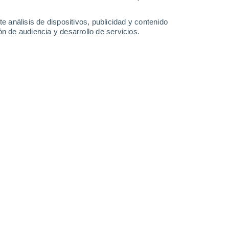
11 mm
9.7 mm
9.2 mm
6.7 mm
26°
/
20°
27°
/
19°
27°
/
20°
28°
/
19°
e análisis de dispositivos, publicidad y contenido
n de audiencia y desarrollo de servicios.
-
23
km/h
6
-
25
km/h
4
-
25
km/h
8
-
30
km/h
 agosto
uboso
Suroeste
2 Bajo
3
-
17 km/h
FPS:
no
uboso
Suroeste
4 Medio
4
-
20 km/h
FPS:
6-10
Suroeste
7 Alto
6
-
22 km/h
FPS:
15-25
Suroeste
8 ¡Muy Alto!
6
-
24 km/h
FPS:
25-50