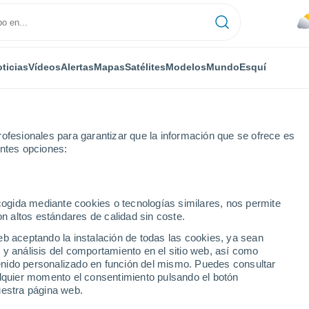
ticias
Vídeos
Alertas
Mapas
Satélites
Modelos
Mundo
Esquí
ofesionales para garantizar que la información que se ofrece es
entes opciones:
dro
ecogida mediante cookies o tecnologías similares, nos permite
on altos estándares de calidad sin coste.
o (San José)
eb aceptando la instalación de todas las cookies, ya sean
 y análisis del comportamiento en el sitio web, así como
...
ntenido personalizado en función del mismo. Puedes consultar
alquier momento el consentimiento pulsando el botón
Por hora
uestra página web.
Riesgo de tormentas en las
próximas horas