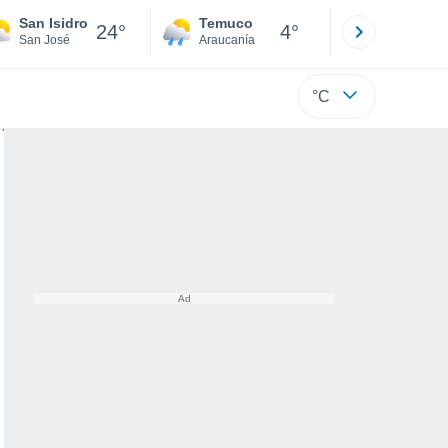
San Isidro
Temuco
Osorno
24°
4°
San José
Araucanía
Los Lagos
°C