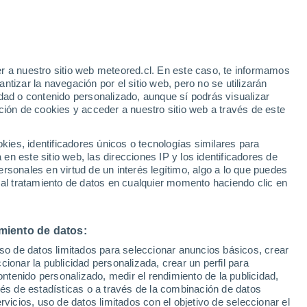
r a nuestro sitio web meteored.cl. En este caso, te informamos
h
tizar la navegación por el sitio web, pero no se utilizarán
dad o contenido personalizado, aunque sí podrás visualizar
ción de cookies y acceder a nuestro sitio web a través de este
es, identificadores únicos o tecnologías similares para
n este sitio web, las direcciones IP y los identificadores de
rsonales en virtud de un interés legítimo, algo a lo que puedes
Satélites
Modelos
 al tratamiento de datos en cualquier momento haciendo clic en
miento de datos:
Martes
Miércoles
Jueves
Viernes
uso de datos limitados para seleccionar anuncios básicos, crear
11 Ago
12 Ago
13 Ago
14 Ago
ccionar la publicidad personalizada, crear un perfil para
ontenido personalizado, medir el rendimiento de la publicidad,
vés de estadísticas o a través de la combinación de datos
rvicios, uso de datos limitados con el objetivo de seleccionar el
90%
90%
90%
90%