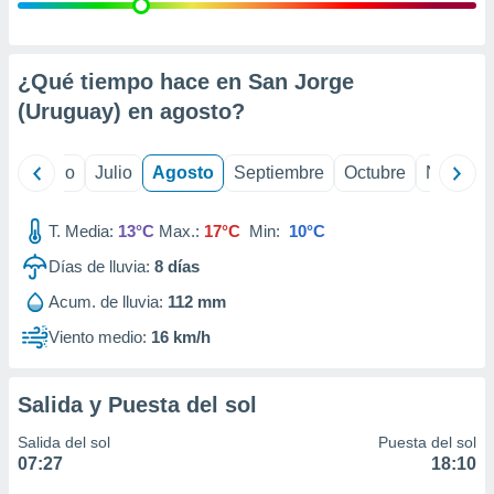
 seleccionar
o.
calización
precisa e
¿Qué tiempo hace en San Jorge
ión mediante
(Uruguay) en
agosto
?
, publicidad
yo
Junio
Julio
Agosto
Septiembre
Octubre
Noviemb
dos,
 publicidad
,
T. Media:
13°C
Max.:
17°C
Min:
10°C
ón de
Días de lluvia:
8
días
 desarrollo
s.
Acum. de lluvia:
112 mm
tros 1199
Viento medio:
16 km/h
ios
Salida y Puesta del sol
Salida del sol
Puesta del sol
07:27
18:10