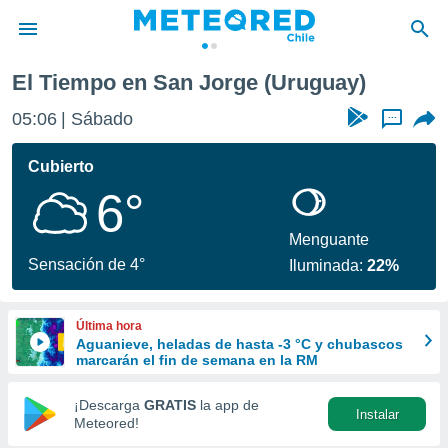
El Tiempo en San Jorge (Uruguay)
privacidad
05:06
Sábado
...
o de
eteored.cl)
borado por
Cubierto
es para
6°
ue la
 que se
e calidad.
Menguante
eder a este
Sensación de 4°
Iluminada:
22%
ediante las
opciones:
Última hora
ookies y
Aguanieve, heladas de hasta -3 °C y chubascos
e forma
marcarán el fin de semana en la RM
d digital
¡Descarga
GRATIS
la app de
Instalar
ada, basada
Meteored!
mación