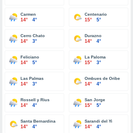
Carmen
Centenario
14°
4°
15°
5°
Cerro Chato
Durazno
14°
3°
14°
4°
Feliciano
La Paloma
14°
5°
15°
3°
Las Palmas
Ombues de Oribe
14°
3°
14°
4°
Rossell y Rius
San Jorge
14°
4°
15°
5°
Santa Bernardina
Sarandi del Yi
14°
4°
14°
4°