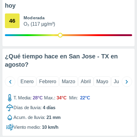
ento u
hoy
 de datos
Moderada
46
er momento
O₃ (117 µg/m³)
ic en
o en
 Cookies
en
eb.
¿Qué tiempo hace en San Jose - TX en
y
agosto
?
socios
el
Enero
Febrero
Marzo
Abril
Mayo
Junio
Ju
to de
T. Media:
28°C
Max.:
34°C
Min:
22°C
la
 en un
Días de lluvia:
4
días
 y/o acceder
Acum. de lluvia:
21 mm
 de datos
ara
Viento medio:
10 km/h
 anuncios
ar perfiles