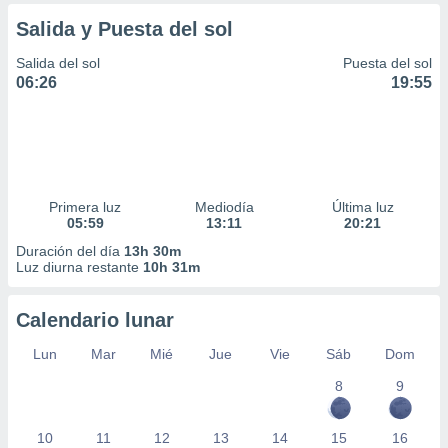
idad
Salida y Puesta del sol
a, utilizar
a
Salida del sol
Puesta del sol
 la
06:26
19:55
da, crear un
personalizar
o, uso de
a la
e contenido
do, medir el
Primera luz
Mediodía
Última luz
 de la
05:59
13:11
20:21
medir el
Duración del día
13h 30m
 del
Luz diurna restante
10h 31m
 comprender
 través de
s o a través
Calendario lunar
nación de
Lun
Mar
Mié
Jue
Vie
Sáb
Dom
edentes de
fuentes,
8
9
y mejora de
os, uso de
ados con el
10
11
12
13
14
15
16