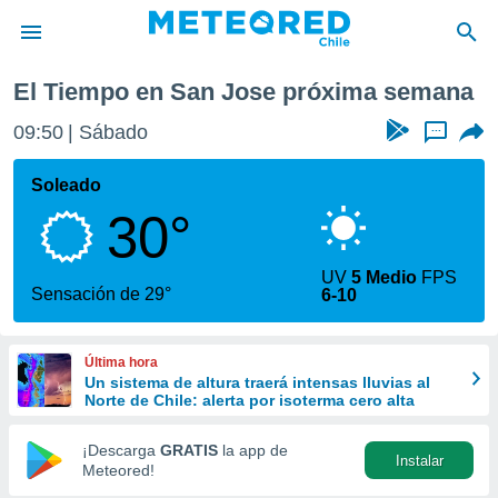
ima semana
El Tiempo en San Jose próxima semana
privacidad
09:50
Sábado
...
o de
eteored.cl)
borado por
Soleado
es para
30°
ue la
 que se
e calidad.
UV
5 Medio
FPS
eder a este
Sensación de 29°
6-10
ediante las
opciones:
Última hora
ookies y
Un sistema de altura traerá intensas lluvias al
e forma
Norte de Chile: alerta por isoterma cero alta
d digital
¡Descarga
GRATIS
la app de
Instalar
ada, basada
Meteored!
mación