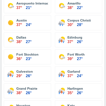
Aeropuerto Internacional El Paso
Amarillo
37°
21°
38°
22°
Austin
Corpus Christi
37°
24°
30°
28°
Dallas
Edinburg
38°
27°
37°
26°
Fort Stockton
Fort Worth
36°
23°
39°
27°
Galveston
Garland
29°
26°
37°
24°
Grand Prairie
Harlingen
38°
26°
35°
26°
Houston
Katy