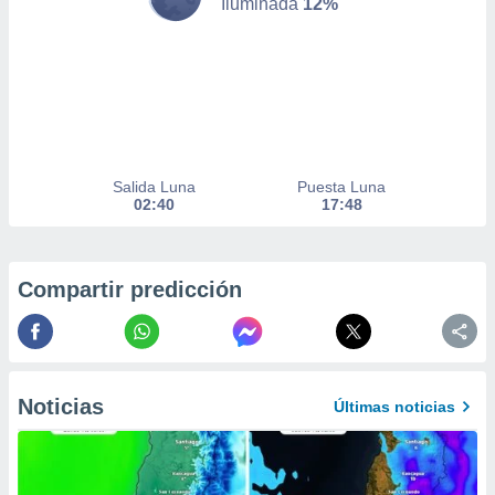
Iluminada
12%
er momento
ic en
o en
 Cookies
en
eb.
y
socios
Salida Luna
Puesta Luna
02:40
17:48
el
to de
Compartir predicción
la
 en un
 y/o acceder
 de datos
ara
Noticias
 anuncios
Últimas noticias
ar perfiles
idad
a, utilizar
a