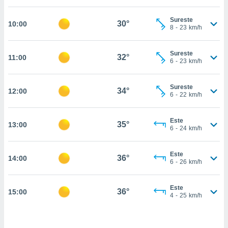
estra
ara seguir
Sureste
e contenido
30°
10:00
8
-
23
km/h
stándares
ACEPTAR
sin coste.
Y
Sureste
CONTINUAR
32°
11:00
 botón
6
-
23
km/h
continuar",
der a la
CONFIGURACIÓN
ndo la
Sureste
34°
12:00
6
-
22
km/h
 de todas
, ya sean
de nuestros
Este
35°
13:00
 nos
6
-
24
km/h
 y análisis
tamiento en
Este
36°
14:00
6
-
26
km/h
b, así como
un perfil
para
Este
36°
15:00
ublicidad y
4
-
25
km/h
do en
 mismo.