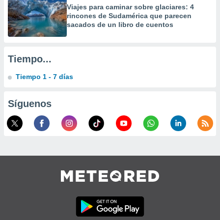
precisa e
Viajes para caminar sobre glaciares: 4
rincones de Sudamérica que parecen
ión mediante
sacados de un libro de cuentos
, publicidad
dos,
Tiempo...
 publicidad
,
Tiempo 1 - 7 días
ón de
 desarrollo
s.
Síguenos
tros 1199
ios