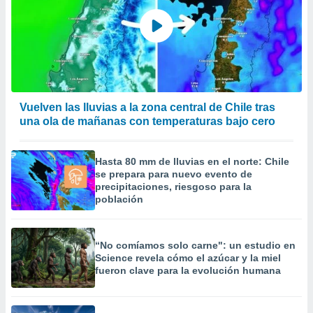
 la
da, crear un
personalizar
o, uso de
a la
e contenido
do, medir el
Vuelven las lluvias a la zona central de Chile tras
 de la
una ola de mañanas con temperaturas bajo cero
medir el
 del
 comprender
Hasta 80 mm de lluvias en el norte: Chile
 través de
se prepara para nuevo evento de
s o a través
precipitaciones, riesgoso para la
nación de
población
edentes de
fuentes,
y mejora de
“No comíamos solo carne": un estudio en
os, uso de
Science revela cómo el azúcar y la miel
ados con el
fueron clave para la evolución humana
 seleccionar
o.
calización