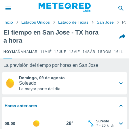
privacidad
o de
Inicio
Estados Unidos
Estado de Texas
San Jose
Por
eteored.cl)
borado por
El tiempo en San Jose - TX hora
es para
a hora
ue la
 que se
e calidad.
HOY
MAÑANA
MAR. 11
MIÉ. 12
JUE. 13
VIE. 14
SÁB. 15
DOM. 16
LUN.
eder a este
ediante las
La previsión del tiempo por horas en San Jose
opciones:
Domingo, 09 de agosto
ookies y
Soleado
e forma
La mayor parte del día
d digital
ada, basada
Horas anteriores
mación
ediante
ecnologías
Sureste
28°
09:00
nos permite
7
-
20
km/h