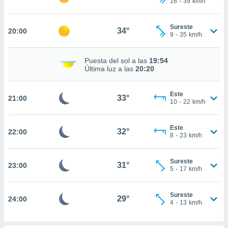
16
-
39
km/h
te
 de que
talarán
Sureste
34°
20:00
e sean
9
-
35
km/h
para
a
Puesta del sol a las
19:54
por el sitio
Última luz a las
20:20
o se
cookies para
Este
33°
21:00
nto ni para
10
-
22
km/h
licidad o
Este
ado, aunque
32°
22:00
8
-
23
km/h
sualizar
general no
ada. Puedes
Sureste
31°
23:00
 instalación
5
-
17
km/h
y acceder a
io web a
Sureste
ste abono
29°
24:00
4
-
13
km/h
 botón
.