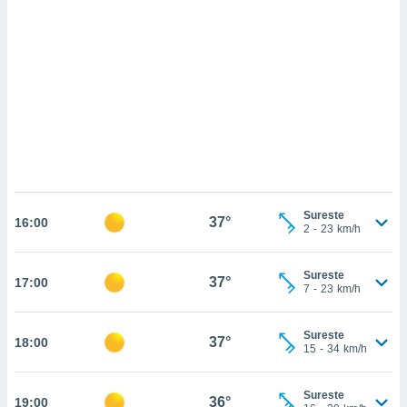
sultar más
 en nuestra
 Cookies
y
ualquier
ento
 botón
ación de
kies
 disponible
e nuestra
.
Sureste
37°
16:00
2
-
23
km/h
IVAMENTE,
Sureste
37°
17:00
as
7
-
23
km/h
 a cookies
 no aceptar
Sureste
37°
18:00
ón de
15
-
34
km/h
uedes
uestro sitio
ed.cl. En
Sureste
36°
19:00