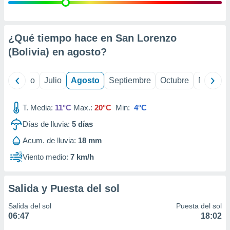
 seleccionar
o.
calización
precisa e
¿Qué tiempo hace en San Lorenzo
ión mediante
(Bolivia) en
agosto
?
, publicidad
yo
Junio
Julio
Agosto
Septiembre
Octubre
Noviemb
dos,
 publicidad
,
T. Media:
11°C
Max.:
20°C
Min:
4°C
ón de
Días de lluvia:
5
días
 desarrollo
s.
Acum. de lluvia:
18 mm
tros 1199
Viento medio:
7 km/h
ios
Salida y Puesta del sol
Salida del sol
Puesta del sol
06:47
18:02