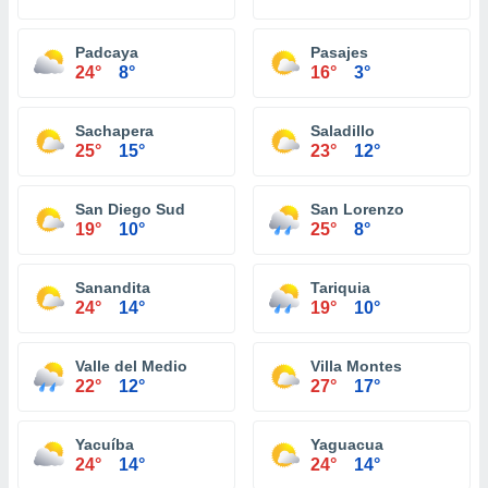
Padcaya
Pasajes
24°
8°
16°
3°
Sachapera
Saladillo
25°
15°
23°
12°
San Diego Sud
San Lorenzo
19°
10°
25°
8°
Sanandita
Tariquia
24°
14°
19°
10°
Valle del Medio
Villa Montes
22°
12°
27°
17°
Yacuíba
Yaguacua
24°
14°
24°
14°