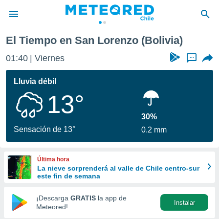
El Tiempo en San Lorenzo (Bolivia)
privacidad
01:40
Viernes
...
o de
eteored.cl)
borado por
Lluvia débil
es para
13°
ue la
 que se
e calidad.
30%
eder a este
Sensación de 13°
0.2 mm
ediante las
opciones:
Última hora
ookies y
La nieve sorprenderá al valle de Chile centro-sur
e forma
este fin de semana
d digital
¡Descarga
GRATIS
la app de
Instalar
ada, basada
Meteored!
mación