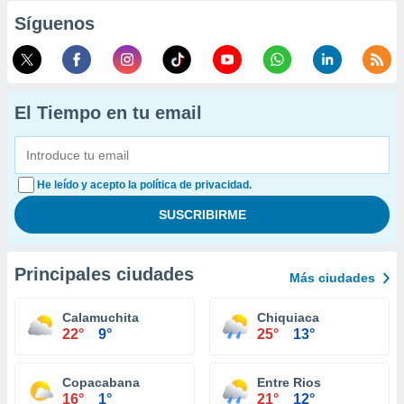
Síguenos
El Tiempo en tu email
He leído y acepto la política de privacidad.
Principales ciudades
Más ciudades
Calamuchita
Chiquiaca
22°
9°
25°
13°
Copacabana
Entre Rios
16°
1°
21°
12°