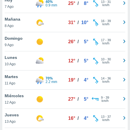
40%
13
-
31
25°
/
8°
0.9 mm
km/h
7 Ago
do en
 mismo.
sultar más
Mañana
16
-
39
31°
/
10°
 en nuestra
km/h
8 Ago
 Cookies
y
ualquier
Domingo
17
-
39
26°
/
5°
km/h
9 Ago
ento
 botón
ación de
Lunes
10
-
30
12°
/
5°
kies
km/h
10 Ago
 disponible
e nuestra
Martes
70%
14
-
36
.
19°
/
4°
2.2 mm
km/h
11 Ago
IVAMENTE,
Miércoles
9
-
39
27°
/
5°
km/h
12 Ago
as
 a cookies
Jueves
13
-
37
16°
/
4°
km/h
 no aceptar
13 Ago
ón de