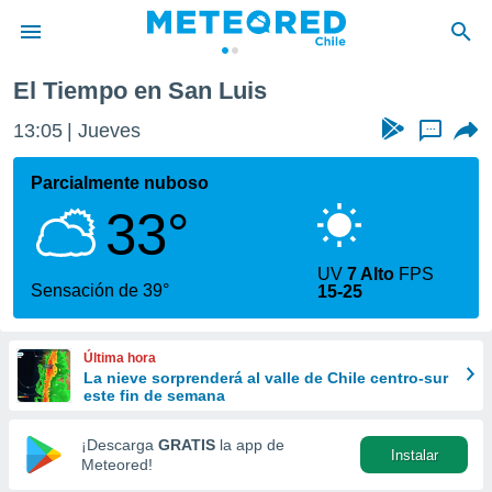
El Tiempo en San Luis
privacidad
13:05
Jueves
...
o de
eteored.cl)
borado por
Parcialmente nuboso
es para
33°
ue la
 que se
e calidad.
UV
7 Alto
FPS
eder a este
Sensación de 39°
15-25
ediante las
opciones:
Última hora
ookies y
La nieve sorprenderá al valle de Chile centro-sur
e forma
este fin de semana
d digital
¡Descarga
GRATIS
la app de
Instalar
ada, basada
Meteored!
mación