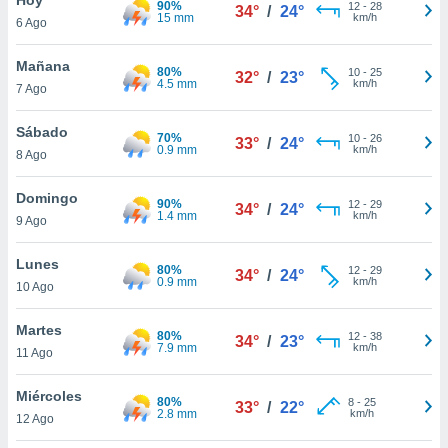
90%
12
-
28
34°
/
24°
15 mm
km/h
6 Ago
do en
 mismo.
sultar más
Mañana
80%
10
-
25
32°
/
23°
 en nuestra
4.5 mm
km/h
7 Ago
 Cookies
y
ualquier
Sábado
70%
10
-
26
33°
/
24°
0.9 mm
km/h
8 Ago
ento
 botón
ación de
Domingo
90%
12
-
29
34°
/
24°
kies
1.4 mm
km/h
9 Ago
 disponible
e nuestra
Lunes
80%
12
-
29
.
34°
/
24°
0.9 mm
km/h
10 Ago
IVAMENTE,
Martes
80%
12
-
38
34°
/
23°
7.9 mm
km/h
11 Ago
as
 a cookies
Miércoles
80%
8
-
25
33°
/
22°
2.8 mm
km/h
 no aceptar
12 Ago
ón de