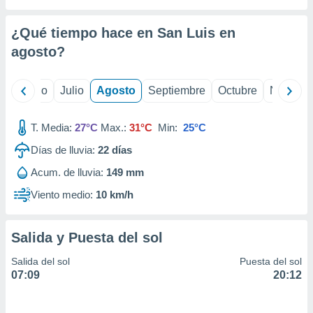
 seleccionar
o.
¿Qué tiempo hace en San Luis en
calización
precisa e
agosto
?
ión mediante
, publicidad
yo
Junio
Julio
Agosto
Septiembre
Octubre
Noviemb
dos,
T. Media:
27°C
Max.:
31°C
Min:
25°C
 publicidad
,
Días de lluvia:
22
días
ón de
 desarrollo
Acum. de lluvia:
149 mm
s.
Viento medio:
10 km/h
tros 1199
ios
Salida y Puesta del sol
Salida del sol
Puesta del sol
07:09
20:12