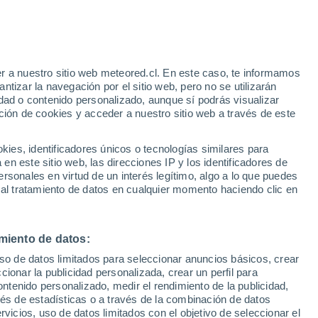
San Luis
VIENTO
PRECIPITACIÓN
r a nuestro sitio web meteored.cl. En este caso, te informamos
12
15
18
21
00
03
06
09
12
15
18
21
00
tizar la navegación por el sitio web, pero no se utilizarán
dad o contenido personalizado, aunque sí podrás visualizar
ción de cookies y acceder a nuestro sitio web a través de este
34°
es, identificadores únicos o tecnologías similares para
33°
33°
n este sitio web, las direcciones IP y los identificadores de
32°
31°
rsonales en virtud de un interés legítimo, algo a lo que puedes
30°
 al tratamiento de datos en cualquier momento haciendo clic en
27°
27°
26°
26°
26°
26°
25°
miento de datos:
uso de datos limitados para seleccionar anuncios básicos, crear
1
0.8
ccionar la publicidad personalizada, crear un perfil para
ontenido personalizado, medir el rendimiento de la publicidad,
0.3
vés de estadísticas o a través de la combinación de datos
0.2
0.1
rvicios, uso de datos limitados con el objetivo de seleccionar el