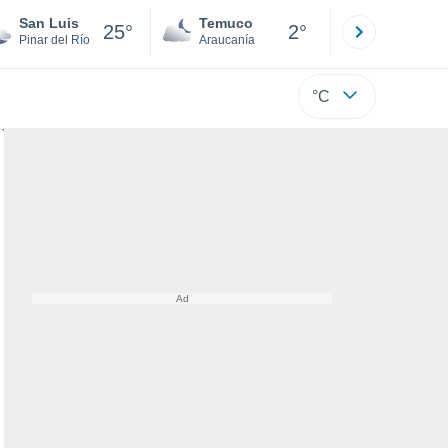
San Luis
Temuco
Osorno
25°
2°
Pinar del Río
Araucanía
Los Lagos
°C