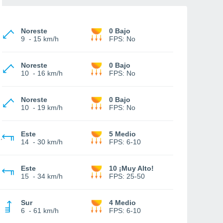
Noreste
0 Bajo
9
-
15 km/h
FPS:
No
Noreste
0 Bajo
10
-
16 km/h
FPS:
No
Noreste
0 Bajo
10
-
19 km/h
FPS:
No
Este
5 Medio
14
-
30 km/h
FPS:
6-10
Este
10 ¡Muy Alto!
15
-
34 km/h
FPS:
25-50
Sur
4 Medio
6
-
61 km/h
FPS:
6-10