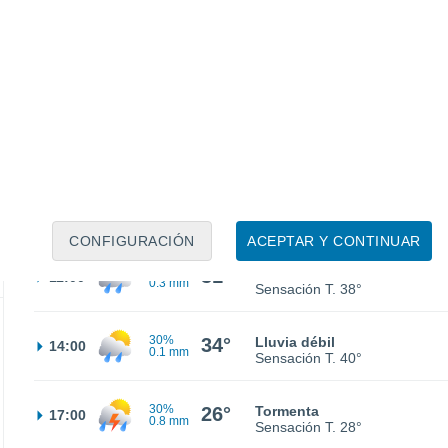
26°
Cielo despejado
02:00
Sensación T.
28°
26°
Cielo despejado
05:00
Sensación T.
28°
26°
Nubes y claros
08:00
Sensación T.
29°
CONFIGURACIÓN
ACEPTAR Y CONTINUAR
30%
31°
Lluvia débil
11:00
0.3 mm
Sensación T.
38°
30%
34°
Lluvia débil
14:00
0.1 mm
Sensación T.
40°
30%
26°
Tormenta
17:00
0.8 mm
Sensación T.
28°