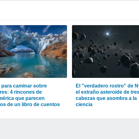
s para caminar sobre
El "verdadero rostro" de N
res: 4 rincones de
el extraño asteroide de tre
érica que parecen
cabezas que asombra a la
os de un libro de cuentos
ciencia