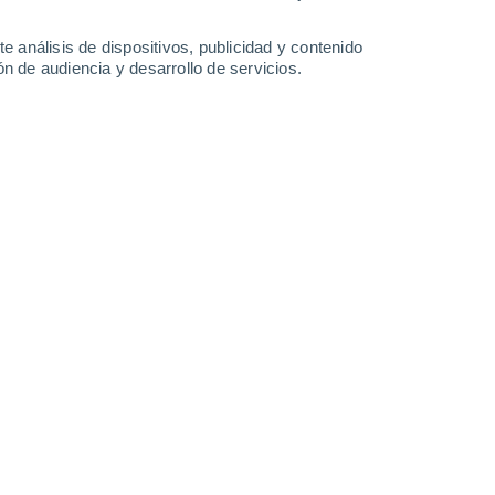
Martes
11
e análisis de dispositivos, publicidad y contenido
n de audiencia y desarrollo de servicios.
n San Luis
25°
Nubes y claros
02:00
Sensación T.
26°
25°
Nubes y claros
05:00
Sensación T.
25°
26°
Nubes y claros
08:00
Sensación T.
27°
50%
30°
Lluvia débil
11:00
0.4 mm
Sensación T.
35°
50%