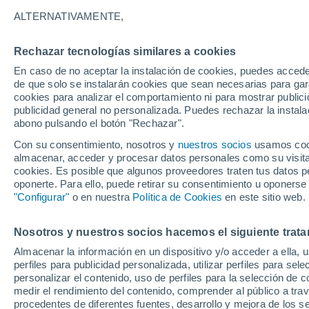
Gráfica del tiempo por horas en 
ALTERNATIVAMENTE,
SÍMBOLO
TEMPERATURA
Rechazar tecnologías similares a cookies
En caso de no aceptar la instalación de cookies, puedes accede
00
03
06
09
12
15
18
21
00
03
06
09
de que solo se instalarán cookies que sean necesarias para garan
cookies para analizar el comportamiento ni para mostrar publici
publicidad general no personalizada. Puedes rechazar la instala
abono pulsando el botón "Rechazar".
Con su consentimiento, nosotros y
nuestros socios
usamos cooki
33°
almacenar, acceder y procesar datos personales como su visita e
31°
cookies. Es posible que algunos proveedores traten tus datos pe
30°
29°
oponerte. Para ello, puede retirar su consentimiento u oponerse
"Configurar"
o en nuestra
Política de Cookies
en este sitio web.
27°
26°
26°
25°
25°
25°
25°
Nosotros y nuestros socios hacemos el siguiente trata
Almacenar la información en un dispositivo y/o acceder a ella, 
perfiles para publicidad personalizada, utilizar perfiles para sele
0.7
personalizar el contenido, uso de perfiles para la selección de c
0.4
medir el rendimiento del contenido, comprender al público a tra
0.2
procedentes de diferentes fuentes, desarrollo y mejora de los se