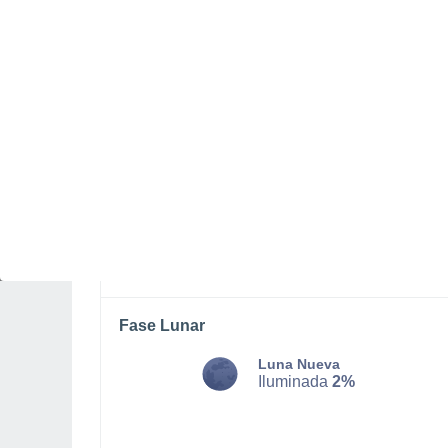
MARTES, 11 DE AGOSTO
Por la tarde
Chubascos tormentosos con
cielo parcialmente nuboso
Salida del sol a las
07:11
Puesta del sol a las
20:09
Primera luz a las
06:47
Última luz a las
20:32
Fase Lunar
Luna Nueva
Iluminada
2%