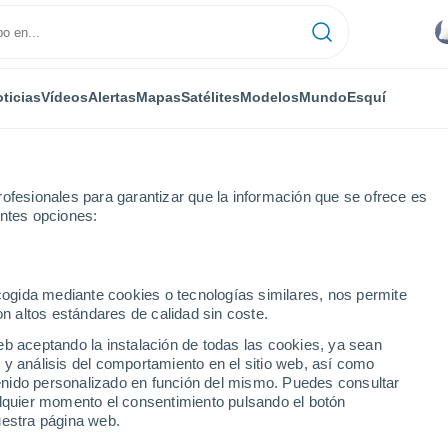
ticias
Vídeos
Alertas
Mapas
Satélites
Modelos
Mundo
Esquí
ofesionales para garantizar que la información que se ofrece es
entes opciones:
Por horas
ecogida mediante cookies o tecnologías similares, nos permite
on altos estándares de calidad sin coste.
hora a hora
eb aceptando la instalación de todas las cookies, ya sean
 y análisis del comportamiento en el sitio web, así como
ntenido personalizado en función del mismo. Puedes consultar
alquier momento el consentimiento pulsando el botón
uestra página web.