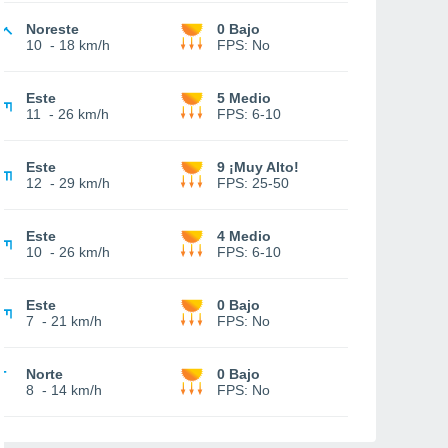
Noreste
0 Bajo
10
-
18 km/h
FPS:
No
Este
5 Medio
11
-
26 km/h
FPS:
6-10
Este
9 ¡Muy Alto!
12
-
29 km/h
FPS:
25-50
Este
4 Medio
10
-
26 km/h
FPS:
6-10
Este
0 Bajo
7
-
21 km/h
FPS:
No
Norte
0 Bajo
8
-
14 km/h
FPS:
No