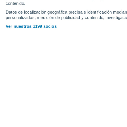
Domingo
9
Lunes
10
contenido.
Datos de localización geográfica precisa e identificación mediant
personalizados, medición de publicidad y contenido, investigació
Ver nuestros 1199 socios
La previsión del tiempo por horas e
DOMINGO, 09 DE AGOSTO
Por la mañana
Lluvia débil con cielo
parcialmente nuboso
Salida del sol a las
07:10
Puesta del sol a las
20:10
Primera luz a las
06:46
Última luz a las
20:34
Fase Lunar