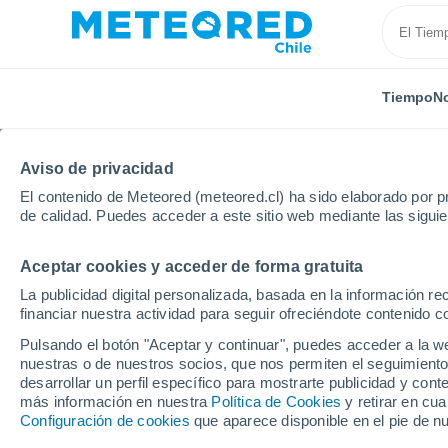
Tiempo
No
Aviso de privacidad
El contenido de Meteored (meteored.cl) ha sido elaborado por pr
de calidad. Puedes acceder a este sitio web mediante las sigui
Aceptar cookies y acceder de forma gratuita
Inicio
Cuba
Provincia de Pinar del Río
San Luis
La publicidad digital personalizada, basada en la información r
financiar nuestra actividad para seguir ofreciéndote contenido c
El tiempo en San Luis 
Pulsando el botón "Aceptar y continuar", puedes acceder a la w
nuestras o de nuestros socios, que nos permiten el seguimiento
desarrollar un perfil específico para mostrarte publicidad y co
Tiempo 1 - 7 días
Por horas
más información en nuestra
Política de Cookies
y retirar en cu
Configuración de cookies
que aparece disponible en el pie de n