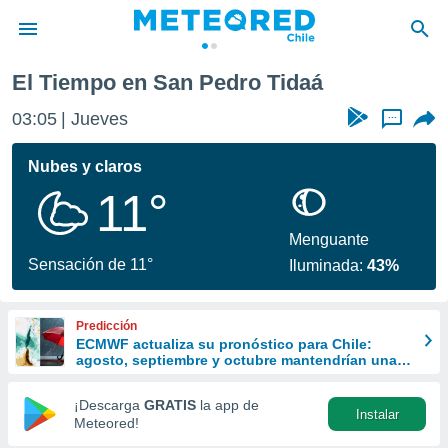
El Tiempo en San Pedro Tidaá
privacidad
03:05
Jueves
...
o de
eteored.cl)
borado por
Nubes y claros
es para
11°
ue la
 que se
e calidad.
Menguante
eder a este
Sensación de 11°
Iluminada:
43%
ediante las
opciones:
Predicción
ookies y
ECMWF actualiza su pronóstico para Chile:
e forma
agosto, septiembre y octubre mantendrían una
señal favorable para las lluvias
d digital
¡Descarga
GRATIS
la app de
Instalar
ada, basada
Meteored!
mación