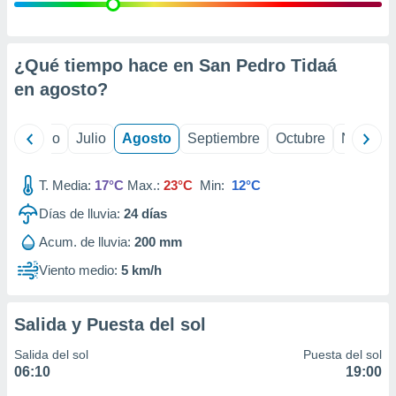
 seleccionar
o.
calización
precisa e
¿Qué tiempo hace en San Pedro Tidaá
ión mediante
en
agosto
?
, publicidad
yo
Junio
Julio
Agosto
Septiembre
Octubre
Noviemb
dos,
 publicidad
,
T. Media:
17°C
Max.:
23°C
Min:
12°C
ón de
Días de lluvia:
24
días
 desarrollo
s.
Acum. de lluvia:
200 mm
tros 1199
Viento medio:
5 km/h
ios
Salida y Puesta del sol
Salida del sol
Puesta del sol
06:10
19:00