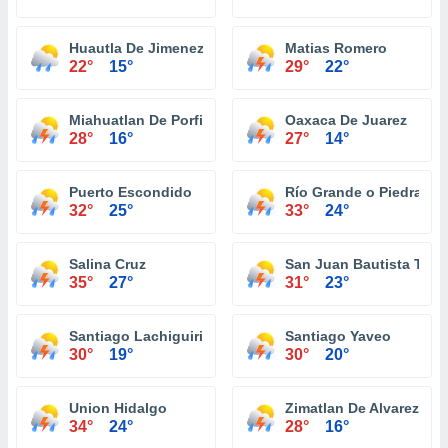
Huautla De Jimenez
Matias Romero
22°
15°
29°
22°
Miahuatlan De Porfirio Diaz
Oaxaca De Juarez
28°
16°
27°
14°
Puerto Escondido
Río Grande o Piedra Pa
32°
25°
33°
24°
Salina Cruz
San Juan Bautista Tuxt
35°
27°
31°
23°
Santiago Lachiguiri
Santiago Yaveo
30°
19°
30°
20°
Union Hidalgo
Zimatlan De Alvarez
34°
24°
28°
16°