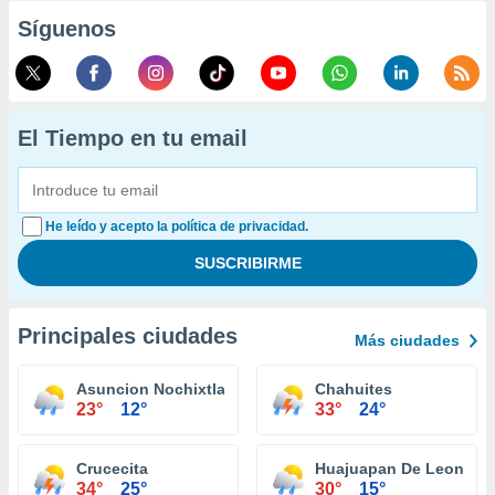
Síguenos
El Tiempo en tu email
He leído y acepto la política de privacidad.
Principales ciudades
Más ciudades
Asuncion Nochixtlan
Chahuites
23°
12°
33°
24°
Crucecita
Huajuapan De Leon
34°
25°
30°
15°