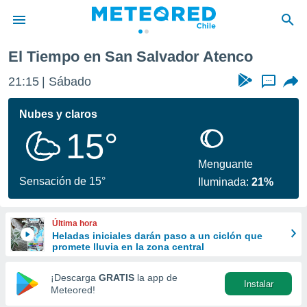
El Tiempo en San Salvador Atenco
privacidad
21:15
Sábado
...
o de
eteored.cl)
borado por
Nubes y claros
es para
15°
ue la
 que se
e calidad.
Menguante
eder a este
Sensación de 15°
Iluminada:
21%
ediante las
opciones:
Última hora
ookies y
Heladas iniciales darán paso a un ciclón que
e forma
promete lluvia en la zona central
d digital
¡Descarga
GRATIS
la app de
Instalar
ada, basada
Meteored!
mación