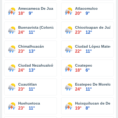
Amecameca De Juarez
Atlacomulco
18°
9°
20°
9°
Buenavista (Colonia Buenavista)
Chicoloapan de Juárez
24°
11°
23°
12°
Chimalhuacán
Ciudad López Mateos
23°
13°
22°
11°
Ciudad Nezahualcóyotl
Coatepec
24°
13°
18°
6°
Cuautitlan
Ecatepec De Morelos
23°
11°
24°
11°
Huehuetoca
Huixquilucan de Degol
23°
11°
19°
8°