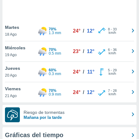
 botón
.
nto,
Martes
70%
8
-
33
24°
/
12°
1.3 mm
km/h
18 Ago
cios
kies,
Miércoles
ores únicos
70%
6
-
36
23°
/
12°
0.5 mm
km/h
19 Ago
as similares
nar,
rocesar
Jueves
60%
5
-
29
24°
/
11°
onales como
0.3 mm
km/h
20 Ago
 este sitio
recciones IP
Viernes
ficadores de
70%
7
-
28
24°
/
12°
0.9 mm
km/h
21 Ago
 posible
s
 traten tus
Riesgo de tormentas
nales en
Mañana por la tarde
 interés
go a lo que
nerte. Para
Gráficas del tiempo
retirar su