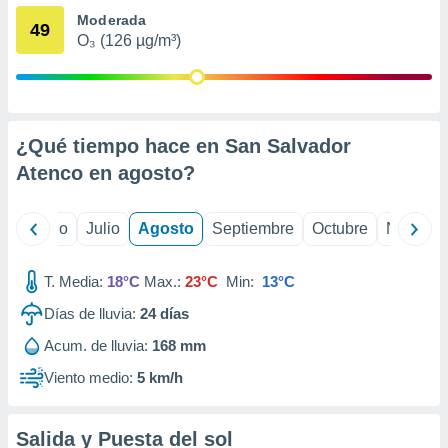
 seleccionar
Moderada
o.
49
O₃ (126 µg/m³)
calización
precisa e
ión mediante
, publicidad
¿Qué tiempo hace en San Salvador
dos,
Atenco en
agosto
?
 publicidad
,
ón de
yo
Junio
Julio
Agosto
Septiembre
Octubre
Noviemb
 desarrollo
s.
T. Media:
18°C
Max.:
23°C
Min:
13°C
tros 1199
ios
Días de lluvia:
24
días
Acum. de lluvia:
168 mm
Viento medio:
5 km/h
Salida y Puesta del sol