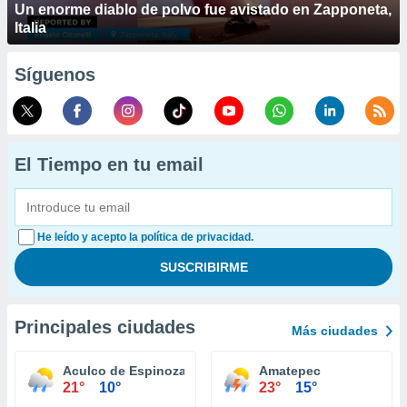
Un enorme diablo de polvo fue avistado en Zapponeta,
Italia
Síguenos
El Tiempo en tu email
He leído y acepto la política de privacidad.
Principales ciudades
Más ciudades
Aculco de Espinoza
Amatepec
21°
10°
23°
15°