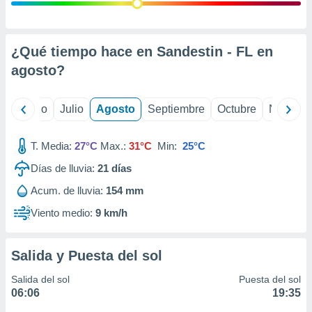
 seleccionar
o.
calización
precisa e
¿Qué tiempo hace en Sandestin - FL en
ión mediante
agosto
?
, publicidad
yo
Junio
Julio
Agosto
Septiembre
Octubre
Noviemb
dos,
 publicidad
,
T. Media:
27°C
Max.:
31°C
Min:
25°C
ón de
Días de lluvia:
21
días
 desarrollo
s.
Acum. de lluvia:
154 mm
tros 1199
Viento medio:
9 km/h
ios
Salida y Puesta del sol
Salida del sol
Puesta del sol
06:06
19:35