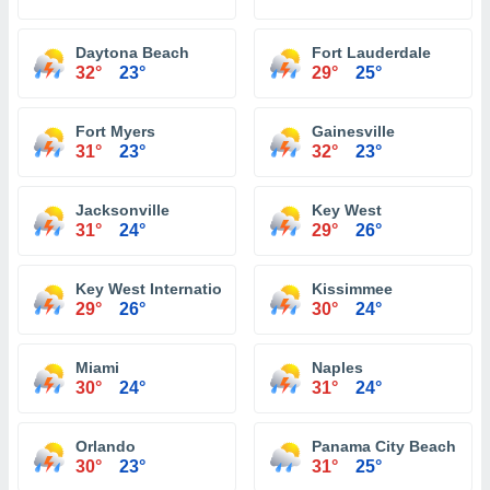
Daytona Beach
Fort Lauderdale
32°
23°
29°
25°
Fort Myers
Gainesville
31°
23°
32°
23°
Jacksonville
Key West
31°
24°
29°
26°
Key West International Airport
Kissimmee
29°
26°
30°
24°
Miami
Naples
30°
24°
31°
24°
Orlando
Panama City Beach
30°
23°
31°
25°