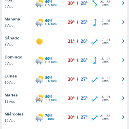
60%
23
-
32
30°
/
28°
0.5 mm
km/h
6 Ago
do en
 mismo.
sultar más
Mañana
60%
17
-
25
29°
/
25°
 en nuestra
0.6 mm
km/h
7 Ago
 Cookies
y
ualquier
Sábado
17
-
24
31°
/
26°
km/h
8 Ago
ento
 botón
ación de
Domingo
60%
15
-
27
30°
/
26°
kies
0.3 mm
km/h
9 Ago
 disponible
e nuestra
Lunes
80%
13
-
21
.
30°
/
27°
1.6 mm
km/h
10 Ago
IVAMENTE,
Martes
80%
16
-
24
30°
/
25°
2.3 mm
km/h
11 Ago
as
 a cookies
Miércoles
70%
21
-
32
30°
/
27°
1 mm
km/h
 no aceptar
12 Ago
ón de