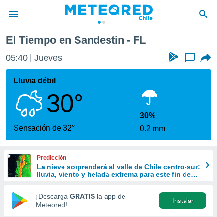
El Tiempo en Sandestin - FL
privacidad
05:40
Jueves
...
o de
eteored.cl)
borado por
Lluvia débil
es para
30°
ue la
 que se
e calidad.
30%
eder a este
Sensación de 32°
0.2 mm
ediante las
opciones:
Predicción
ookies y
La nieve sorprenderá al valle de Chile centro-sur:
e forma
lluvia, viento y helada extrema para este fin de
semana
d digital
¡Descarga
GRATIS
la app de
Instalar
ada, basada
Meteored!
mación