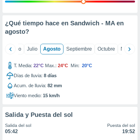
 seleccionar
o.
calización
precisa e
¿Qué tiempo hace en Sandwich - MA en
ión mediante
agosto
?
, publicidad
yo
Junio
Julio
Agosto
Septiembre
Octubre
Noviemb
dos,
 publicidad
,
T. Media:
22°C
Max.:
24°C
Min:
20°C
ón de
Días de lluvia:
8
días
 desarrollo
s.
Acum. de lluvia:
82 mm
tros 1199
Viento medio:
15 km/h
ios
Salida y Puesta del sol
Salida del sol
Puesta del sol
05:42
19:52