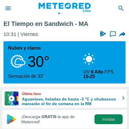
El Tiempo en Sandwich - MA
privacidad
10:31
Viernes
...
o de
eteored.cl)
borado por
Nubes y claros
es para
30°
ue la
 que se
e calidad.
UV
6 Alto
FPS
eder a este
Sensación de 33°
15-25
ediante las
opciones:
Última hora
ookies y
Aguanieve, heladas de hasta -3 °C y chubascos
e forma
marcarán el fin de semana en la RM
d digital
¡Descarga
GRATIS
la app de
Instalar
ada, basada
Meteored!
mación