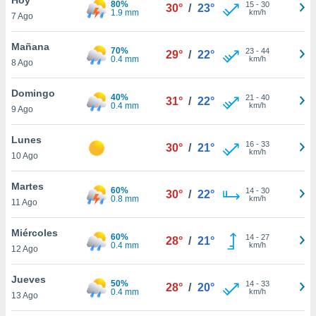
80%
15
-
30
30°
/
23°
1.9 mm
km/h
7 Ago
do en
 mismo.
sultar más
Mañana
70%
23
-
44
29°
/
22°
 en nuestra
0.4 mm
km/h
8 Ago
 Cookies
y
ualquier
Domingo
40%
21
-
40
31°
/
22°
0.4 mm
km/h
9 Ago
ento
 botón
ación de
Lunes
16
-
33
30°
/
21°
kies
km/h
10 Ago
 disponible
e nuestra
Martes
60%
14
-
30
.
30°
/
22°
0.8 mm
km/h
11 Ago
IVAMENTE,
Miércoles
60%
14
-
27
28°
/
21°
0.4 mm
km/h
12 Ago
as
 a cookies
Jueves
50%
14
-
33
28°
/
20°
0.4 mm
km/h
 no aceptar
13 Ago
ón de