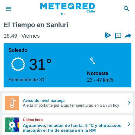
El Tiempo en Sanluri
privacidad
18:49
Viernes
...
o de
eteored.cl)
borado por
Soleado
es para
31°
ue la
 que se
e calidad.
Noroeste
eder a este
Sensación de 31°
23
47 km/h
ediante las
opciones:
ookies y
Aviso de nivel naranja
Alerta importante por altas temperaturas en Sanluri hoy
e forma
d digital
Última hora
ada, basada
Aguanieve, heladas de hasta -3 °C y chubascos
marcarán el fin de semana en la RM
mación