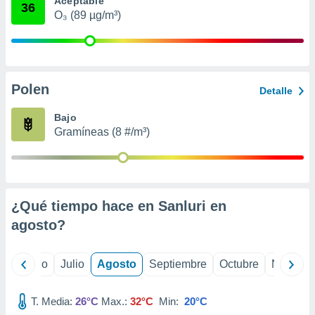
Aceptable
 seleccionar
36
o.
O₃ (89 µg/m³)
calización
precisa e
ión mediante
Polen
, publicidad
Detalle
dos,
Bajo
 publicidad
Gramíneas (8 #/m³)
,
ón de
 desarrollo
s.
¿Qué tiempo hace en Sanluri en
tros 1199
ios
agosto
?
yo
Junio
Julio
Agosto
Septiembre
Octubre
Noviemb
T. Media:
26°C
Max.:
32°C
Min:
20°C