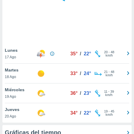
 botón
.
nto,
cios
kies,
ores únicos
Lunes
20
-
48
as similares
35°
/
22°
km/h
17 Ago
nar,
rocesar
Martes
onales como
21
-
48
33°
/
24°
km/h
 este sitio
18 Ago
recciones IP
ficadores de
Miércoles
11
-
39
36°
/
23°
 posible
km/h
19 Ago
s
 traten tus
Jueves
nales en
19
-
45
34°
/
22°
km/h
 interés
20 Ago
go a lo que
nerte. Para
Gráficas del tiempo
retirar su