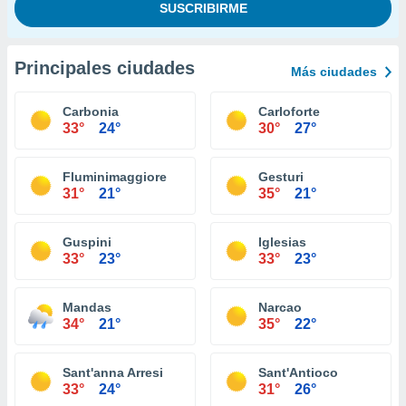
Principales ciudades
Más ciudades
Carbonia
Carloforte
33°
24°
30°
27°
Fluminimaggiore
Gesturi
31°
21°
35°
21°
Guspini
Iglesias
33°
23°
33°
23°
Mandas
Narcao
34°
21°
35°
22°
Sant'anna Arresi
Sant'Antioco
33°
24°
31°
26°