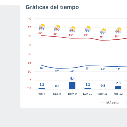
Gráficas del tiempo
40
35
30°
30°
29°
29°
30
28°
28°
25
20
15
14°
13°
13°
13°
12°
12°
10
5.4
5
2.3
1.2
1.2
0.5
0.3
°C
Vie
7
Sáb
8
Dom
9
Lun
10
Mar
11
Mié
12
Máxima