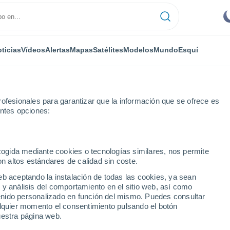
ticias
Vídeos
Alertas
Mapas
Satélites
Modelos
Mundo
Esquí
ofesionales para garantizar que la información que se ofrece es
entes opciones:
cario
ecogida mediante cookies o tecnologías similares, nos permite
on altos estándares de calidad sin coste.
o
eb aceptando la instalación de todas las cookies, ya sean
 y análisis del comportamiento en el sitio web, así como
...
ntenido personalizado en función del mismo. Puedes consultar
alquier momento el consentimiento pulsando el botón
Por hora
uestra página web.
Cielos despejados en las
próximas horas