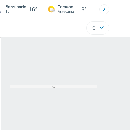
Sansicario
Temuco
Osorno
16°
8°
Turin
Araucanía
Los Lagos
°C