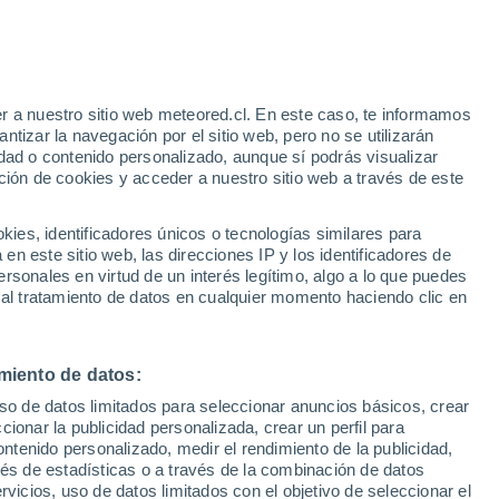
Parte de nieve
Pistas abiertas
Remontes
e
0 / 41
0 / 7
r a nuestro sitio web meteored.cl. En este caso, te informamos
:
35%
Km esquiables
Nieve
tizar la navegación por el sitio web, pero no se utilizarán
-
0 cm
dad o contenido personalizado, aunque sí podrás visualizar
ción de cookies y acceder a nuestro sitio web a través de este
Riesgo de tormentas
os
Este fin de semana
es, identificadores únicos o tecnologías similares para
n este sitio web, las direcciones IP y los identificadores de
rsonales en virtud de un interés legítimo, algo a lo que puedes
Satélites
Modelos
 al tratamiento de datos en cualquier momento haciendo clic en
miento de datos:
Lunes
Martes
Miércoles
Jueves
uso de datos limitados para seleccionar anuncios básicos, crear
10 Ago
11 Ago
12 Ago
13 Ago
ccionar la publicidad personalizada, crear un perfil para
ontenido personalizado, medir el rendimiento de la publicidad,
vés de estadísticas o a través de la combinación de datos
rvicios, uso de datos limitados con el objetivo de seleccionar el
70%
70%
90%
70%