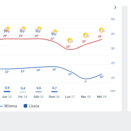
50
40
29°
29°
29°
29°
27°
26°
23°
30
20
14°
14°
13°
13°
11°
10°
10
7°
0.9
0.6
0.7
0.4
mm
Jue
13
Vie
14
Sáb
15
Dom
16
Lun
17
Mar
18
Mié
19
Mínima
Lluvia