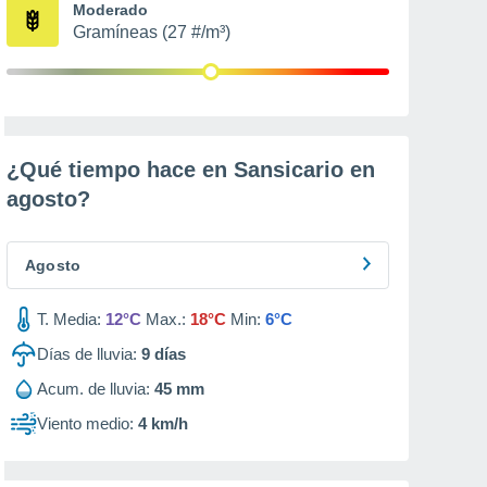
Moderado
Gramíneas (27 #/m³)
¿Qué tiempo hace en Sansicario en
agosto
?
Agosto
T. Media:
12°C
Max.:
18°C
Min:
6°C
Días de lluvia:
9
días
Acum. de lluvia:
45 mm
Viento medio:
4 km/h