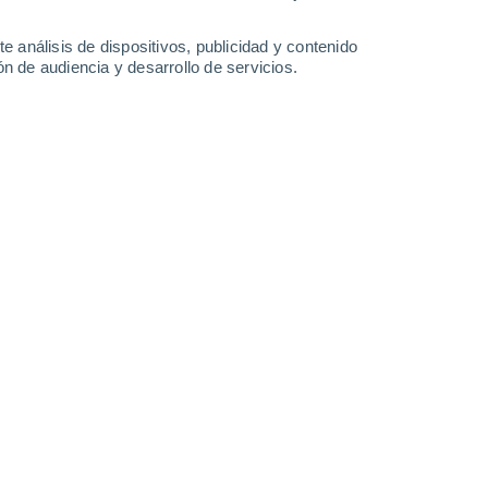
1.2 mm
0.5 mm
2.3 mm
0.9 mm
29°
/
13°
28°
/
13°
28°
/
13°
29°
/
13°
e análisis de dispositivos, publicidad y contenido
n de audiencia y desarrollo de servicios.
-
46
km/h
3
-
24
km/h
7
-
33
km/h
5
-
28
km/h
 agosto
Norte
4 Medio
°
5
-
30 km/h
FPS:
6-10
Norte
2 Bajo
°
4
-
30 km/h
FPS:
no
Norte
1 Bajo
°
3
-
24 km/h
FPS:
no
Noroeste
0 Bajo
°
6
-
23 km/h
FPS:
no