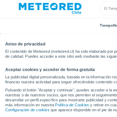
Tiempo
No
Aviso de privacidad
El contenido de Meteored (meteored.cl) ha sido elaborado por pr
de calidad. Puedes acceder a este sitio web mediante las sigui
Aceptar cookies y acceder de forma gratuita
Inicio
Italia
Ciudad Metropolitana de Turín
Sansi
La publicidad digital personalizada, basada en la información r
financiar nuestra actividad para seguir ofreciéndote contenido c
El Tiempo en Sansicari
Pulsando el botón "Aceptar y continuar", puedes acceder a la w
nuestras o de nuestros socios, que nos permiten el seguimiento
23:25
Viernes
desarrollar un perfil específico para mostrarte publicidad y co
más información en nuestra
Política de Cookies
y retirar en cu
Configuración de cookies
que aparece disponible en el pie de n
Cielo despejado