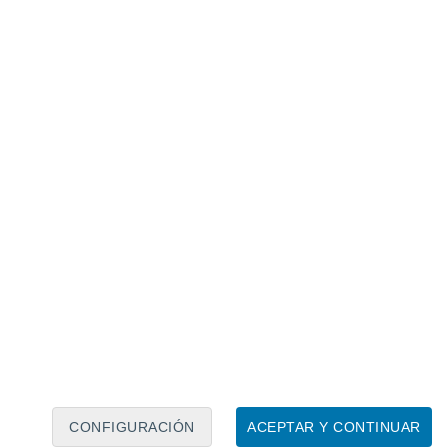
Calendario lunar
Lun
Mar
Mié
Jue
Vie
Sáb
Dom
7
8
9
10
11
12
13
14
15
16
17
18
19
20
CONFIGURACIÓN
ACEPTAR Y CONTINUAR