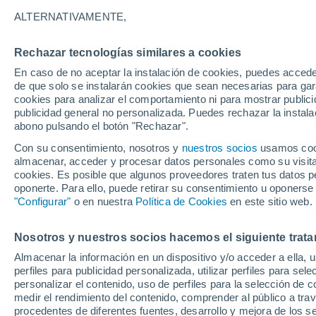
17°
ALTERNATIVAMENTE,
Rechazar tecnologías similares a cookies
Menguant
En caso de no aceptar la instalación de cookies, puedes accede
Iluminada
Sensación de 17°
de que solo se instalarán cookies que sean necesarias para garan
cookies para analizar el comportamiento ni para mostrar publici
publicidad general no personalizada. Puedes rechazar la instala
abono pulsando el botón "Rechazar".
Última hora
Aguanieve, heladas de hasta -3 °C y chubasc
Con su consentimiento, nosotros y
nuestros socios
usamos cooki
marcarán el fin de semana en la RM
almacenar, acceder y procesar datos personales como su visita e
cookies. Es posible que algunos proveedores traten tus datos pe
Tiempo 1 - 7 días
Actualidad
Mapa de temperatura
oponerte. Para ello, puede retirar su consentimiento u oponerse
"Configurar"
o en nuestra
Política de Cookies
en este sitio web.
Nosotros y nuestros socios hacemos el siguiente trata
Mañana
Domingo
Hoy
Almacenar la información en un dispositivo y/o acceder a ella, 
8 Ago
9 Ago
7 Ago
perfiles para publicidad personalizada, utilizar perfiles para sele
personalizar el contenido, uso de perfiles para la selección de c
medir el rendimiento del contenido, comprender al público a tra
procedentes de diferentes fuentes, desarrollo y mejora de los se
50%
90%
70%