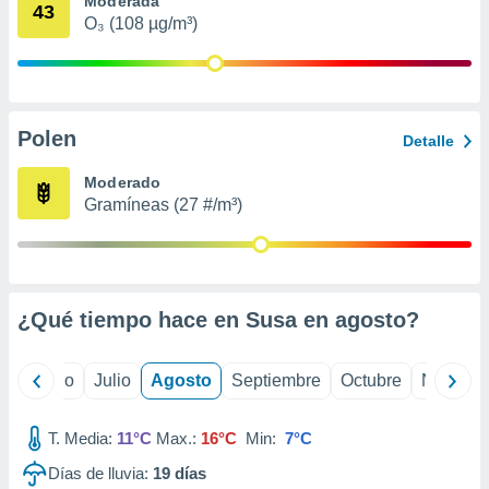
Moderada
 seleccionar
43
o.
O₃ (108 µg/m³)
calización
precisa e
ión mediante
Polen
, publicidad
Detalle
dos,
Moderado
 publicidad
Gramíneas (27 #/m³)
,
ón de
 desarrollo
s.
¿Qué tiempo hace en Susa en
agosto
?
tros 1199
ios
yo
Junio
Julio
Agosto
Septiembre
Octubre
Noviemb
T. Media:
11°C
Max.:
16°C
Min:
7°C
Días de lluvia:
19
días