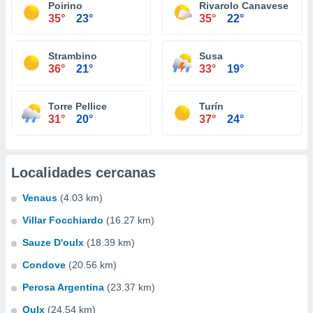
Poirino
Rivarolo Canavese
35°
23°
35°
22°
Strambino
Susa
36°
21°
33°
19°
Torre Pellice
Turín
31°
20°
37°
24°
Localidades cercanas
Venaus
(4.03 km)
Villar Focchiardo
(16.27 km)
Sauze D'oulx
(18.39 km)
Condove
(20.56 km)
Perosa Argentina
(23.37 km)
Oulx
(24.54 km)