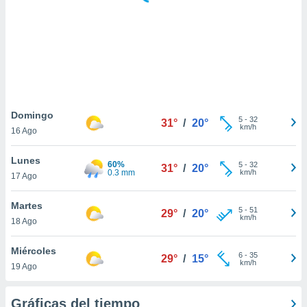
 botón
.
nto,
cios
kies,
ores únicos
Domingo
5
-
32
as similares
31°
/
20°
km/h
16 Ago
nar,
rocesar
Lunes
onales como
60%
5
-
32
31°
/
20°
0.3 mm
km/h
 este sitio
17 Ago
recciones IP
ficadores de
Martes
5
-
51
29°
/
20°
 posible
km/h
18 Ago
s
 traten tus
Miércoles
nales en
6
-
35
29°
/
15°
km/h
 interés
19 Ago
go a lo que
nerte. Para
Gráficas del tiempo
retirar su