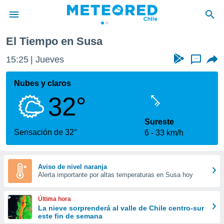
El Tiempo en Susa
privacidad
15:25
Jueves
...
o de
eteored.cl)
borado por
Nubes y claros
es para
32°
ue la
 que se
e calidad.
Sureste
eder a este
Sensación de 32°
6
33 km/h
ediante las
opciones:
ookies y
Aviso de nivel naranja
Alerta importante por altas temperaturas en Susa hoy
e forma
d digital
Última hora
ada, basada
La nieve sorprenderá al valle de Chile centro-sur
este fin de semana
mación