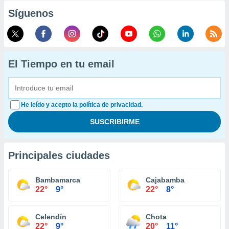
Síguenos
El Tiempo en tu email
He leído y acepto la política de privacidad.
Principales ciudades
Bambamarca
Cajabamba
22°
9°
22°
8°
Celendín
Chota
22°
9°
20°
11°