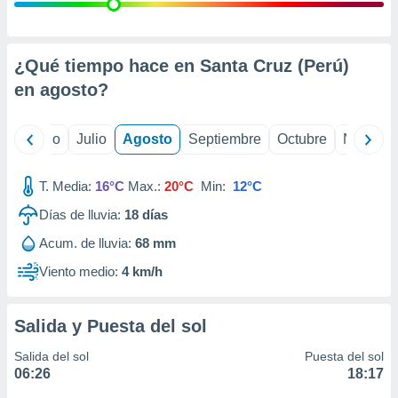
 seleccionar
o.
calización
precisa e
¿Qué tiempo hace en Santa Cruz (Perú)
ión mediante
en
agosto
?
, publicidad
yo
Junio
Julio
Agosto
Septiembre
Octubre
Noviemb
dos,
 publicidad
,
T. Media:
16°C
Max.:
20°C
Min:
12°C
ón de
Días de lluvia:
18
días
 desarrollo
s.
Acum. de lluvia:
68 mm
tros 1199
Viento medio:
4 km/h
ios
Salida y Puesta del sol
Salida del sol
Puesta del sol
06:26
18:17