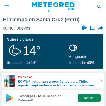
El Tiempo en Santa Cruz (Perú)
privacidad
00:40
Jueves
...
o de
eteored.cl)
borado por
Nubes y claros
es para
14°
ue la
 que se
e calidad.
Menguante
eder a este
Sensación de 14°
Iluminada:
43%
ediante las
opciones:
Predicción
ookies y
ECMWF actualiza su pronóstico para Chile:
e forma
agosto, septiembre y octubre mantendrían una
señal favorable para las lluvias
d digital
¡Descarga
GRATIS
la app de
Instalar
ada, basada
Meteored!
mación