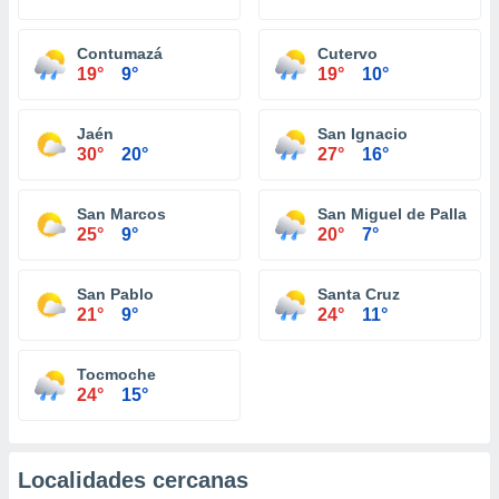
Contumazá
Cutervo
19°
9°
19°
10°
Jaén
San Ignacio
30°
20°
27°
16°
San Marcos
San Miguel de Pallaque
25°
9°
20°
7°
San Pablo
Santa Cruz
21°
9°
24°
11°
Tocmoche
24°
15°
Localidades cercanas