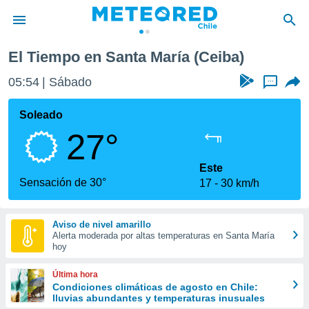
El Tiempo en Santa María (Ceiba)
privacidad
05:54
Sábado
...
o de
eteored.cl)
borado por
Soleado
es para
27°
ue la
 que se
e calidad.
Este
eder a este
Sensación de 30°
17
30 km/h
ediante las
opciones:
Aviso de nivel amarillo
ookies y
Alerta moderada por altas temperaturas en Santa María
e forma
hoy
d digital
Última hora
ada, basada
Condiciones climáticas de agosto en Chile:
lluvias abundantes y temperaturas inusuales
mación