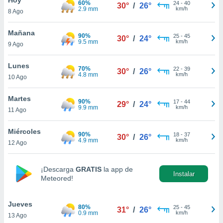
60%
24
-
40
30°
/
26°
2.9 mm
km/h
8 Ago
do en
 mismo.
sultar más
Mañana
90%
25
-
45
30°
/
24°
 en nuestra
9.5 mm
km/h
9 Ago
 Cookies
y
ualquier
Lunes
70%
22
-
39
30°
/
26°
4.8 mm
km/h
10 Ago
ento
 botón
ación de
Martes
90%
17
-
44
29°
/
24°
kies
9.9 mm
km/h
11 Ago
 disponible
e nuestra
Miércoles
90%
18
-
37
.
30°
/
26°
4.9 mm
km/h
12 Ago
IVAMENTE,
¡Descarga
GRATIS
la app de
Instalar
Meteored!
as
 a cookies
Jueves
 no aceptar
80%
25
-
45
31°
/
26°
0.9 mm
km/h
13 Ago
ón de