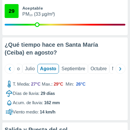
 seleccionar
o.
Aceptable
29
PM₁₀ (33 µg/m³)
calización
precisa e
ión mediante
, publicidad
¿Qué tiempo hace en Santa María
dos,
(Ceiba) en
agosto
?
 publicidad
,
ón de
yo
Junio
Julio
Agosto
Septiembre
Octubre
Noviemb
 desarrollo
s.
T. Media:
27°C
Max.:
29°C
Min:
26°C
tros 1199
ios
Días de lluvia:
29
días
Acum. de lluvia:
162 mm
Viento medio:
14 km/h
Salida y Puesta del sol