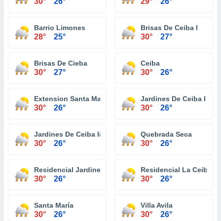
30°
26°
29°
26°
Barrio Limones
Brisas De Ceiba I
28°
25°
30°
27°
Brisas De Cieba
Ceiba
30°
27°
30°
26°
Extension Santa Maria
Jardines De Ceiba I
30°
26°
30°
26°
Jardines De Ceiba Ii
Quebrada Seca
30°
26°
30°
26°
Residencial Jardines De Ceiba
Residencial La Ceiba
30°
26°
30°
26°
Santa María
Villa Avila
30°
26°
30°
26°