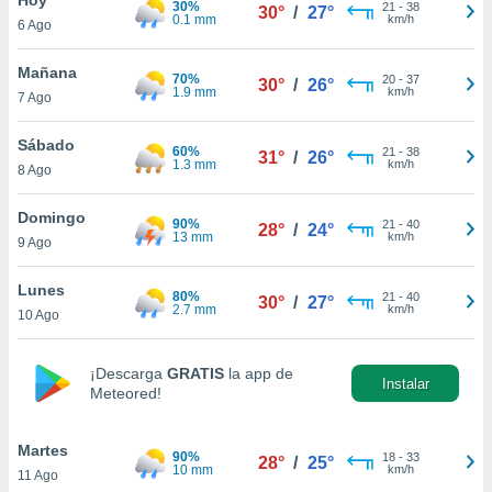
30%
21
-
38
30°
/
27°
0.1 mm
km/h
6 Ago
do en
 mismo.
sultar más
Mañana
70%
20
-
37
30°
/
26°
 en nuestra
1.9 mm
km/h
7 Ago
 Cookies
y
ualquier
Sábado
60%
21
-
38
31°
/
26°
1.3 mm
km/h
8 Ago
ento
 botón
ación de
Domingo
90%
21
-
40
28°
/
24°
kies
13 mm
km/h
9 Ago
 disponible
e nuestra
Lunes
80%
21
-
40
.
30°
/
27°
2.7 mm
km/h
10 Ago
IVAMENTE,
¡Descarga
GRATIS
la app de
Instalar
Meteored!
as
 a cookies
Martes
 no aceptar
90%
18
-
33
28°
/
25°
10 mm
km/h
11 Ago
ón de