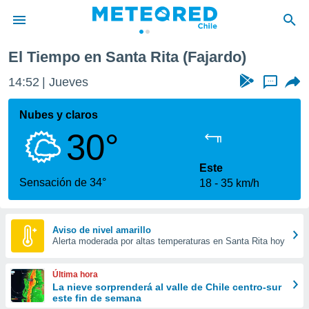
El Tiempo en Santa Rita (Fajardo)
privacidad
14:52
Jueves
...
o de
eteored.cl)
borado por
Nubes y claros
es para
30°
ue la
 que se
e calidad.
Este
eder a este
Sensación de 34°
18
35 km/h
ediante las
opciones:
ookies y
Aviso de nivel amarillo
Alerta moderada por altas temperaturas en Santa Rita hoy
e forma
d digital
Última hora
ada, basada
La nieve sorprenderá al valle de Chile centro-sur
este fin de semana
mación