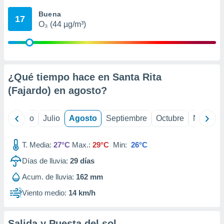
 seleccionar
o.
Buena
17
O₃ (44 µg/m³)
calización
precisa e
ión mediante
, publicidad
¿Qué tiempo hace en Santa Rita
dos,
(Fajardo) en
agosto
?
 publicidad
,
ón de
yo
Junio
Julio
Agosto
Septiembre
Octubre
Noviemb
 desarrollo
s.
T. Media:
27°C
Max.:
29°C
Min:
26°C
tros 1199
ios
Días de lluvia:
29
días
Acum. de lluvia:
162 mm
Viento medio:
14 km/h
Salida y Puesta del sol