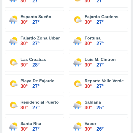
30°
27°
30°
27°
Espanta Sueño
Fajardo Gardens
30°
27°
30°
27°
Fajardo Zona Urbana
Fortuna
30°
27°
30°
27°
Las Croabas
Luis M. Cintron
30°
28°
30°
27°
Playa De Fajardo
Reparto Valle Verde
30°
27°
30°
27°
Residencial Puerto Real
Saldaña
30°
27°
30°
25°
Santa Rita
Vapor
30°
27°
30°
26°