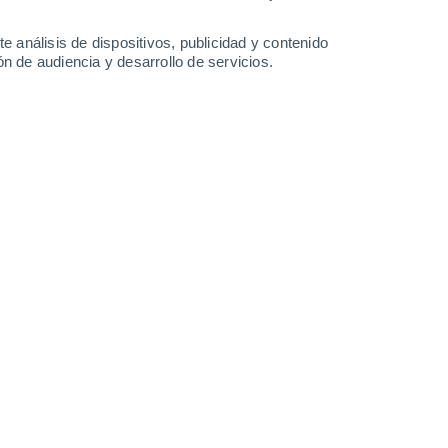
21°
/
5°
23°
/
6°
22°
/
7°
23°
/
6°
e análisis de dispositivos, publicidad y contenido
n de audiencia y desarrollo de servicios.
-
60
km/h
10
-
40
km/h
10
-
40
km/h
8
-
42
km/h
hoy
, 8 de agosto
Noroeste
0 Bajo
5
-
19 km/h
FPS:
no
Noroeste
0 Bajo
6
-
19 km/h
FPS:
no
Norte
1 Bajo
5
-
21 km/h
FPS:
no
Noreste
4 Medio
5
-
24 km/h
FPS:
6-10