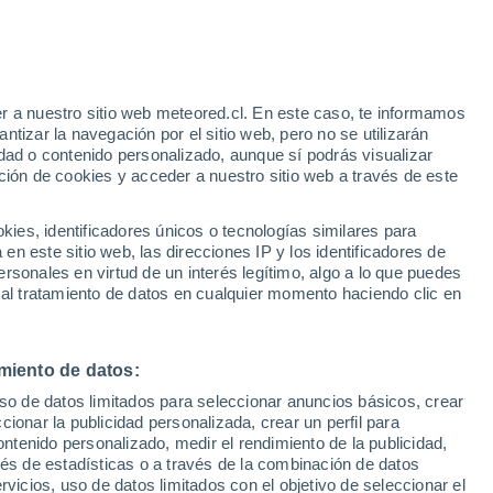
r a nuestro sitio web meteored.cl. En este caso, te informamos
h
tizar la navegación por el sitio web, pero no se utilizarán
dad o contenido personalizado, aunque sí podrás visualizar
ción de cookies y acceder a nuestro sitio web a través de este
es, identificadores únicos o tecnologías similares para
n este sitio web, las direcciones IP y los identificadores de
rsonales en virtud de un interés legítimo, algo a lo que puedes
Satélites
Modelos
 al tratamiento de datos en cualquier momento haciendo clic en
miento de datos:
Martes
Miércoles
Jueves
Viernes
uso de datos limitados para seleccionar anuncios básicos, crear
11 Ago
12 Ago
13 Ago
14 Ago
ccionar la publicidad personalizada, crear un perfil para
ontenido personalizado, medir el rendimiento de la publicidad,
vés de estadísticas o a través de la combinación de datos
rvicios, uso de datos limitados con el objetivo de seleccionar el