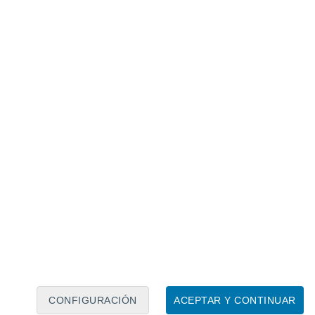
Calendario lunar
Lun
Mar
Mié
Jue
Vie
Sáb
Dom
8
9
10
11
12
13
14
15
16
17
18
19
20
21
CONFIGURACIÓN
ACEPTAR Y CONTINUAR