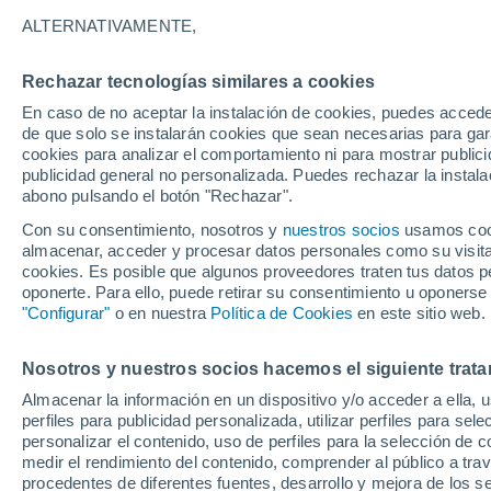
7°
ALTERNATIVAMENTE,
Rechazar tecnologías similares a cookies
Noroeste
En caso de no aceptar la instalación de cookies, puedes accede
Sensación de 7°
5
-
19 km/
de que solo se instalarán cookies que sean necesarias para garan
cookies para analizar el comportamiento ni para mostrar publici
publicidad general no personalizada. Puedes rechazar la instala
abono pulsando el botón "Rechazar".
Última hora
Un sistema de altura traerá intensas lluvias al
Con su consentimiento, nosotros y
nuestros socios
usamos cooki
Norte de Chile: alerta por isoterma cero alta
almacenar, acceder y procesar datos personales como su visita e
cookies. Es posible que algunos proveedores traten tus datos pe
Tiempo 1 - 7 días
Actualidad
Mapa de temperatura
oponerte. Para ello, puede retirar su consentimiento u oponerse
"Configurar"
o en nuestra
Política de Cookies
en este sitio web.
Nosotros y nuestros socios hacemos el siguiente trata
Mañana
Lunes
Hoy
Almacenar la información en un dispositivo y/o acceder a ella, 
9 Ago
10 Ago
8 Ago
perfiles para publicidad personalizada, utilizar perfiles para sele
personalizar el contenido, uso de perfiles para la selección de c
medir el rendimiento del contenido, comprender al público a tra
procedentes de diferentes fuentes, desarrollo y mejora de los se
70%