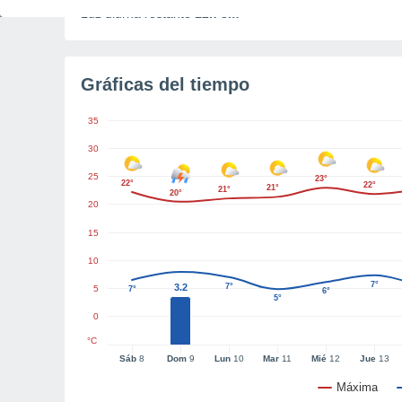
Luz diurna restante
12h 8m
Gráficas del tiempo
35
30
25
23°
22°
22°
21°
21°
20°
20
15
10
7°
3.2
7°
5
7°
6°
5°
0
°C
Sáb
8
Dom
9
Lun
10
Mar
11
Mié
12
Jue
13
Máxima