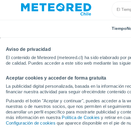
Tiempo
No
Aviso de privacidad
El contenido de Meteored (meteored.cl) ha sido elaborado por pr
de calidad. Puedes acceder a este sitio web mediante las sigui
Aceptar cookies y acceder de forma gratuita
Inicio
Perú
Departamento de La Libertad
Santi
La publicidad digital personalizada, basada en la información r
financiar nuestra actividad para seguir ofreciéndote contenido c
El Tiempo en Santiago
Pulsando el botón "Aceptar y continuar", puedes acceder a la w
nuestras o de nuestros socios, que nos permiten el seguimiento
06:26
Sábado
desarrollar un perfil específico para mostrarte publicidad y co
más información en nuestra
Política de Cookies
y retirar en cu
Configuración de cookies
que aparece disponible en el pie de n
Soleado