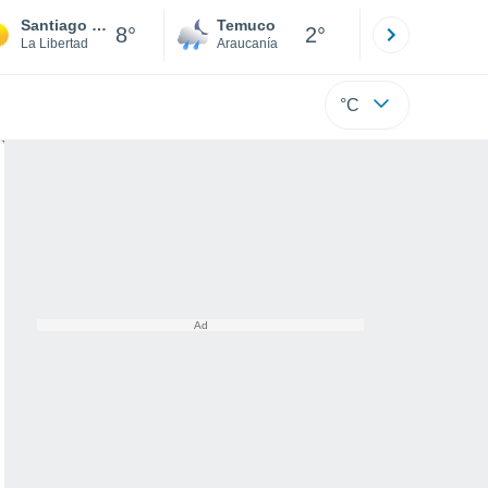
Santiago de Chuco
Temuco
Osorno
8°
2°
La Libertad
Araucanía
Los Lagos
°C