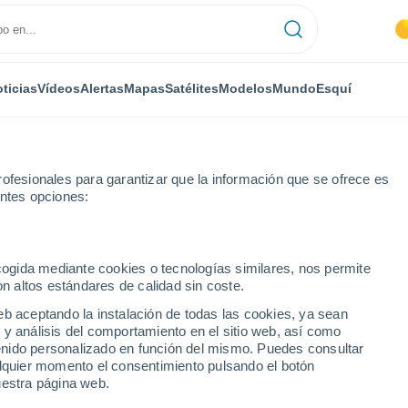
ticias
Vídeos
Alertas
Mapas
Satélites
Modelos
Mundo
Esquí
ofesionales para garantizar que la información que se ofrece es
entes opciones:
ago de Chuco
ecogida mediante cookies o tecnologías similares, nos permite
on altos estándares de calidad sin coste.
 de Chuco
eb aceptando la instalación de todas las cookies, ya sean
 y análisis del comportamiento en el sitio web, así como
...
ntenido personalizado en función del mismo. Puedes consultar
alquier momento el consentimiento pulsando el botón
Por hora
uestra página web.
Intervalos nubosos en las
próximas horas