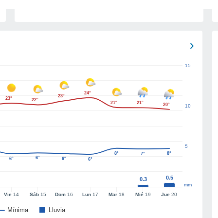
15
24°
23°
23°
22°
21°
21°
20°
10
5
8°
8°
7°
6°
6°
6°
6°
0.5
0.3
mm
Vie
14
Sáb
15
Dom
16
Lun
17
Mar
18
Mié
19
Jue
20
Mínima
Lluvia